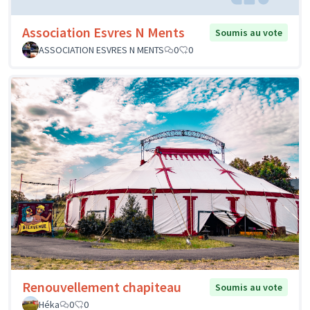
Association Esvres N Ments
Soumis au vote
ASSOCIATION ESVRES N MENTS
0
0
Renouvellement chapiteau
Soumis au vote
Héka
0
0