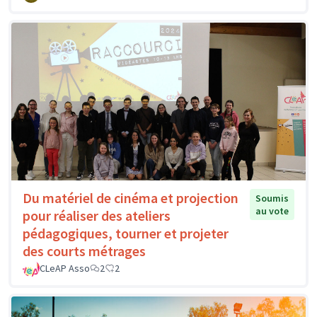
Du matériel de cinéma et projection
Soumis
au vote
pour réaliser des ateliers
pédagogiques, tourner et projeter
des courts métrages
CLeAP Asso
2
2