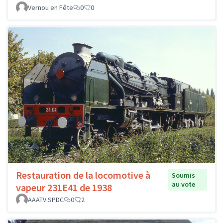
Vernou en Fête
0
0
Restauration de la locomotive à
Soumis
au vote
vapeur 231E41 de 1938
AAATV SPDC
0
2