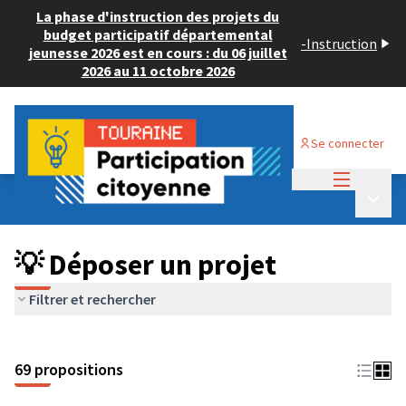
La phase d'instruction des projets du
budget participatif départemental
-
Instruction
jeunesse 2026 est en cours : du 06 juillet
2026 au 11 octobre 2026
Se connecter
Menu princi
Budget Participatif ADULTE 2024
/
Menu p
💡 Déposer un projet
💡 Déposer un projet
Filtrer et rechercher
69 propositions