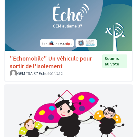
"Echomobile" Un véhicule pour
Soumis
au vote
sortir de l'isolement
GEM TSA 37 Echo
1
52