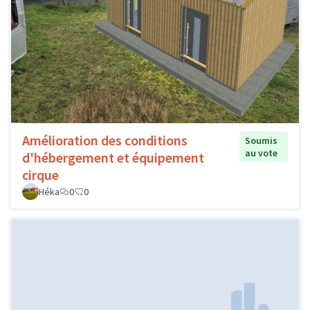
Amélioration des conditions
Soumis
au vote
d'hébergement et équipement
cirque
Héka
0
0