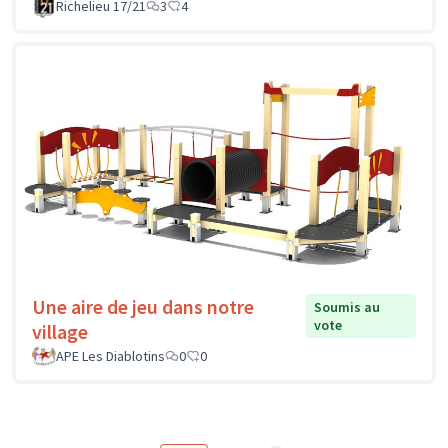
Richelieu 17/21
3
4
Une aire de jeu dans notre
Soumis au
vote
village
APE Les Diablotins
0
0