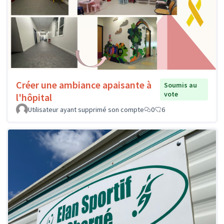
Créer une ambiance apaisante à
Soumis au
vote
l'hôpital
Utilisateur ayant supprimé son compte
0
6