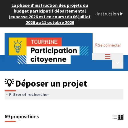
La phase d'instruction des projets du
budget participatif départemental
-
Instruction
jeunesse 2026 est en cours : du 06 juillet
2026 au 11 octobre 2026
Se connecter
Menu princi
Budget Participatif ADULTE 2024
/
Menu p
💡 Déposer un projet
💡 Déposer un projet
Filtrer et rechercher
69 propositions