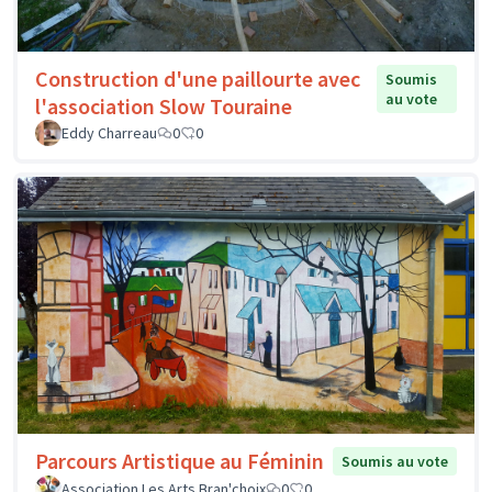
Construction d'une paillourte avec
Soumis
au vote
l'association Slow Touraine
Eddy Charreau
0
0
Parcours Artistique au Féminin
Soumis au vote
Association Les Arts Bran'choix
0
0