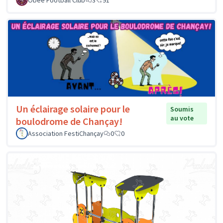
Un éclairage solaire pour le
Soumis
au vote
boulodrome de Chançay!
Association FestiChançay
0
0