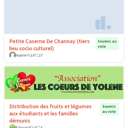
Petite Caserne De Channay (tiers
Soumis au
vote
lieu socio culturel)
mairie
10
27
Distribution des fruits et légumes
Soumis
au vote
aux étudiants et les familles
démunis
Edouard
4
4