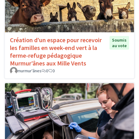
Création d’un espace pour recevoir
Soumis
au vote
les familles en week-end vert à la
ferme-refuge pédagogique
Murmur’ânes aux Mille Vents
murmur'ânes
0
0