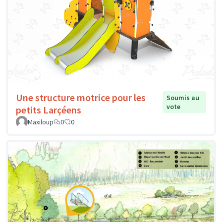
Une structure motrice pour les
Soumis au
vote
petits Larçéens
Maxiloup
0
0