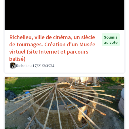
Richelieu, ville de cinéma, un siècle
Soumis
au vote
de tournages. Création d'un Musée
virtuel (site Internet et parcours
balisé)
Richelieu 17/21
3
4