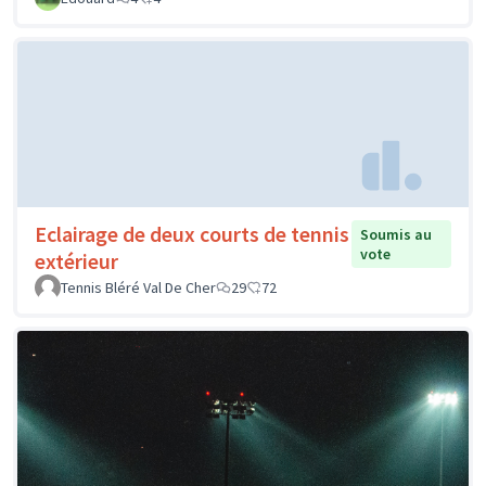
Eclairage de deux courts de tennis
Soumis au
vote
extérieur
Tennis Bléré Val De Cher
29
72