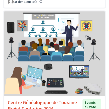
Or des Soucis
0
0
Centre Généalogique de Touraine -
Soumis
au vote
Projet Captation 2024