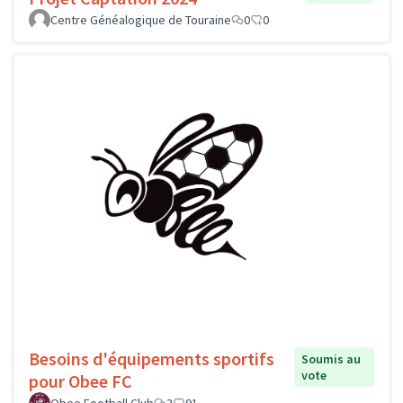
Centre Généalogique de Touraine
0
0
Besoins d'équipements sportifs
Soumis au
vote
pour Obee FC
Obee Football Club
3
91