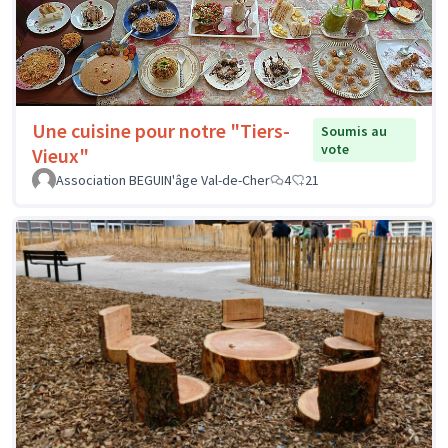
Une cuisine pour notre "Tiers-
Soumis au
vote
Vieux"
Association BEGUIN'âge Val-de-Cher
4
21