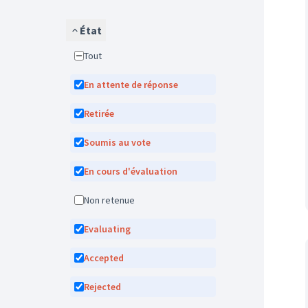
État
Tout
En attente de réponse
Retirée
Soumis au vote
En cours d'évaluation
Non retenue
Evaluating
Accepted
Rejected