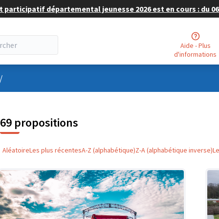
 participatif départemental jeunesse 2026 est en cours : du 06 
Aide - Plus
d'informations
nu utilisateur
/
69 propositions
Aléatoire
Les plus récentes
A-Z (alphabétique)
Z-A (alphabétique inverse)
L