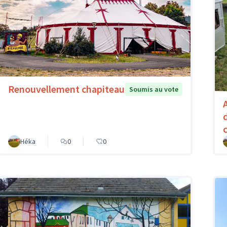
Renouvellement chapiteau
Soumis au vote
Héka
0
0