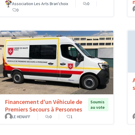
Association Les Arts Bran'choix
0
0
Financement d'un Véhicule de
Soumis
au vote
Premiers Secours à Personnes
LE HENAFF
0
1