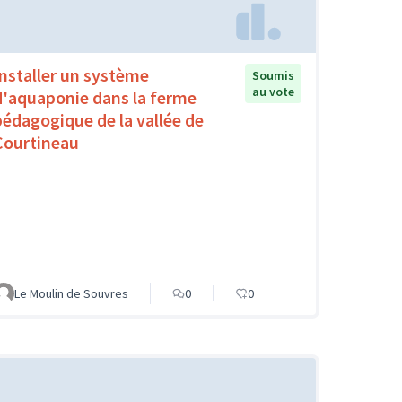
Installer un système
Soumis
au vote
d'aquaponie dans la ferme
pédagogique de la vallée de
Courtineau
Le Moulin de Souvres
0
0