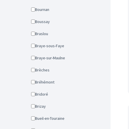
Bournan
Boussay
Braslou
Braye-sous-Faye
Braye-sur-Maulne
Brèches
Bréhémont
Bridoré
Brizay
Bueil-en-Touraine