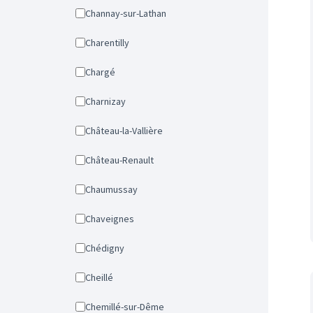
Channay-sur-Lathan
Charentilly
Chargé
Charnizay
Château-la-Vallière
Château-Renault
Chaumussay
Chaveignes
Chédigny
Cheillé
Chemillé-sur-Dême