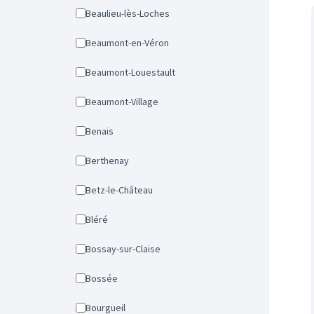
Beaulieu-lès-Loches
Beaumont-en-Véron
Beaumont-Louestault
Beaumont-Village
Benais
Berthenay
Betz-le-Château
Bléré
Bossay-sur-Claise
Bossée
Bourgueil