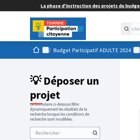
La phase d'instruction des projets du budget
Accueil
Menu principal
Me
/
Budget Participatif ADULTE 2024
💡 Déposer un
projet
Le formulaire ci-dessous filtre
dynamiquement les résultats de la
recherche lorsque les conditions de
recherche sont modifiées.