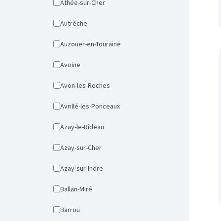
Athée-sur-Cher
Autrèche
Auzouer-en-Touraine
Avoine
Avon-les-Roches
Avrillé-les-Ponceaux
Azay-le-Rideau
Azay-sur-Cher
Azay-sur-Indre
Ballan-Miré
Barrou