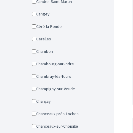
Candes-Saint-Martin
Cangey
Céré-la-Ronde
Cerelles
Chambon
Chambourg-sur-Indre
Chambray-lès-Tours
Champigny-sur-Veude
Chançay
Chanceaux-près-Loches
Chanceaux-sur-Choisille