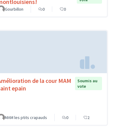
montlouisiens!
Gourbillon
0
0
Amélioration de la cour MAM
Soumis au
vote
saint epain
MAM les ptits crapauds
0
2