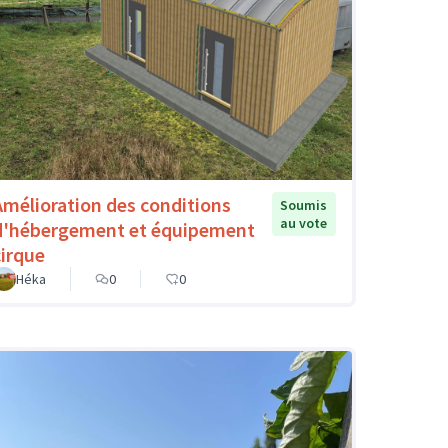
Amélioration des conditions
Soumis
au vote
d'hébergement et équipement
cirque
Héka
0
0