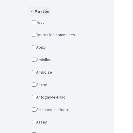
Portée
Tout
Toutes les communes
Abilly
Ambillou
Amboise
Anché
Antogny-le-Tillac
Artannes-sur-Indre
Assay