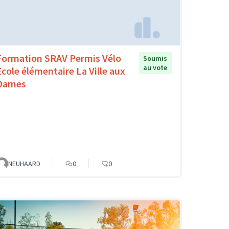
Formation SRAV Permis Vélo
Soumis
au vote
Ecole élémentaire La Ville aux
Dames
NEUHAARD
0
0