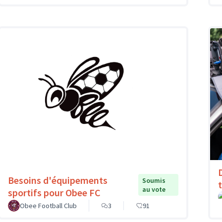
Besoins d'équipements
Soumis
au vote
sportifs pour Obee FC
Obee Football Club
3
91