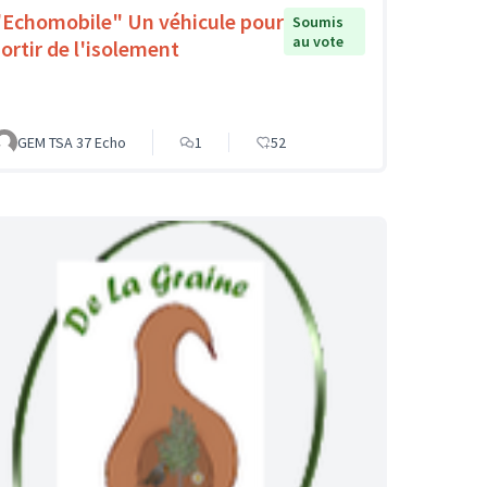
"Echomobile" Un véhicule pour
Soumis
au vote
sortir de l'isolement
GEM TSA 37 Echo
1
52