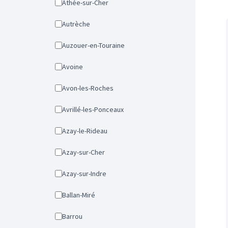
Athée-sur-Cher
Autrèche
Auzouer-en-Touraine
Avoine
Avon-les-Roches
Avrillé-les-Ponceaux
Azay-le-Rideau
Azay-sur-Cher
Azay-sur-Indre
Ballan-Miré
Barrou