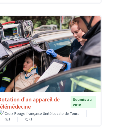
Dotation d’un appareil de
Soumis au
vote
télémédecine
Croix-Rouge française Unité Locale de Tours
3
43