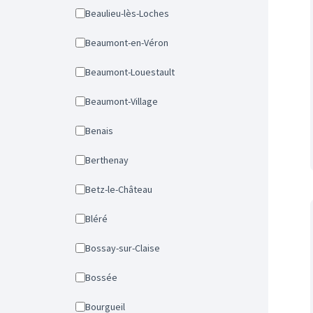
Beaulieu-lès-Loches
Beaumont-en-Véron
Beaumont-Louestault
Beaumont-Village
Benais
Berthenay
Betz-le-Château
Bléré
Bossay-sur-Claise
Bossée
Bourgueil