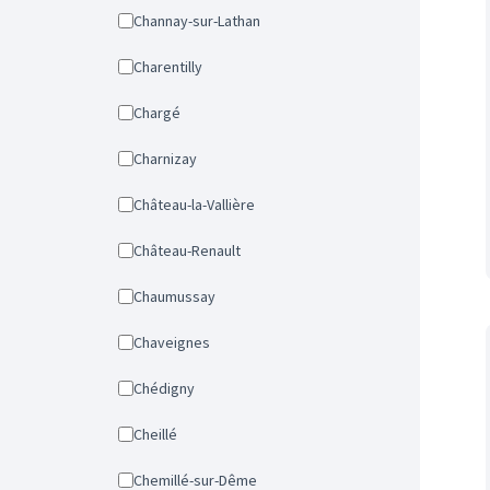
Channay-sur-Lathan
Charentilly
Chargé
Charnizay
Château-la-Vallière
Château-Renault
Chaumussay
Chaveignes
Chédigny
Cheillé
Chemillé-sur-Dême