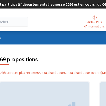
 participatif départemental jeunesse 2026 est en cours : du 06 
Aide - Plus
d'informations
nu utilisateur
/
69 propositions
Aléatoire
Les plus récentes
A-Z (alphabétique)
Z-A (alphabétique inverse)
Le