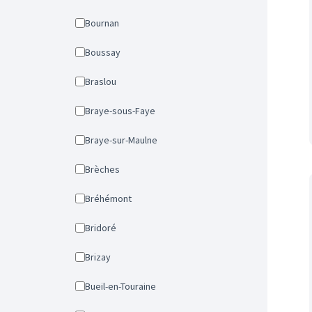
Bournan
Boussay
Braslou
Braye-sous-Faye
Braye-sur-Maulne
Brèches
Bréhémont
Bridoré
Brizay
Bueil-en-Touraine