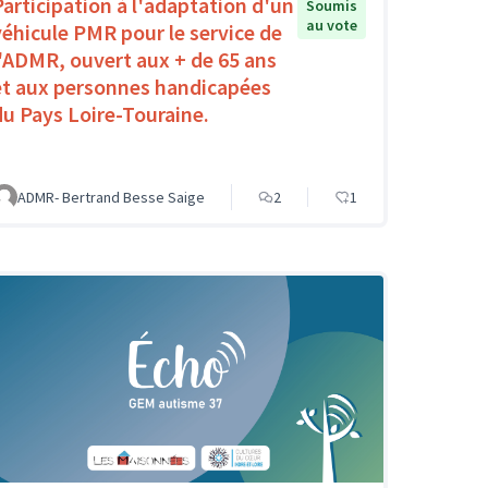
Participation à l'adaptation d'un
Soumis
au vote
véhicule PMR pour le service de
l'ADMR, ouvert aux + de 65 ans
et aux personnes handicapées
du Pays Loire-Touraine.
ADMR- Bertrand Besse Saige
2
1