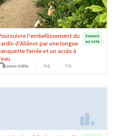
Poursuivre l'embellissement du
Soumis
au vote
Jardin d'Aliénor par une longue
banquette ferrée et un accès à
l'eau
Louise-Adèle
2
3