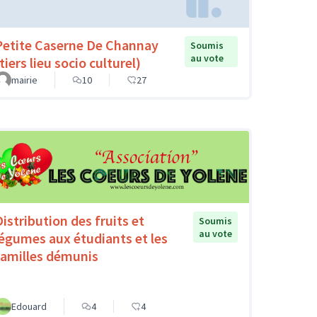
Petite Caserne De Channay
Soumis
au vote
tiers lieu socio culturel)
mairie
10
27
Distribution des fruits et
Soumis
au vote
légumes aux étudiants et les
familles démunis
Edouard
4
4