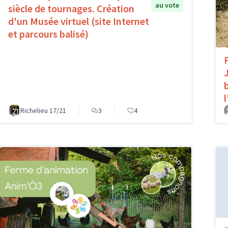
au vote
siècle de tournages. Création
d'un Musée virtuel (site Internet
et parcours balisé)
Richelieu 17/21
3
4