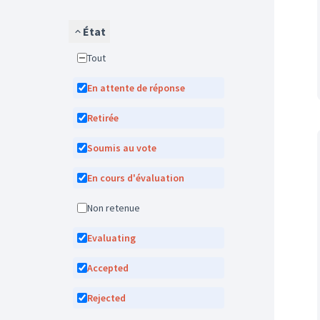
État
Tout
En attente de réponse
Retirée
Soumis au vote
En cours d'évaluation
Non retenue
Evaluating
Accepted
Rejected