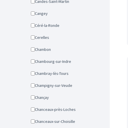
Candes-Saint-Martin
Cangey
Céré-la-Ronde
Cerelles
Chambon
Chambourg-sur-Indre
Chambray-lès-Tours
Champigny-sur-Veude
Chançay
Chanceaux-près-Loches
Chanceaux-sur-Choisille