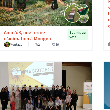
Anim’ô3, une ferme
Soumis au
vote
d’animation à Mougon
Montagu
2
46