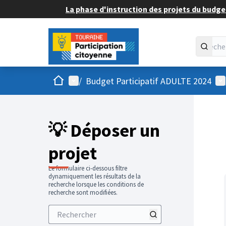
La phase d'instruction des projets du budget
Accueil
Menu principal
Me
/
Budget Participatif ADULTE 2024
💡 Déposer un
projet
Le formulaire ci-dessous filtre
dynamiquement les résultats de la
recherche lorsque les conditions de
recherche sont modifiées.