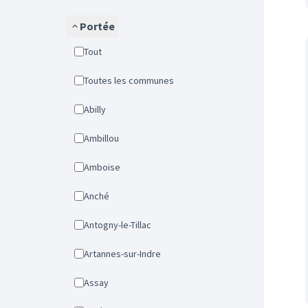
Portée
Tout
Toutes les communes
Abilly
Ambillou
Amboise
Anché
Antogny-le-Tillac
Artannes-sur-Indre
Assay