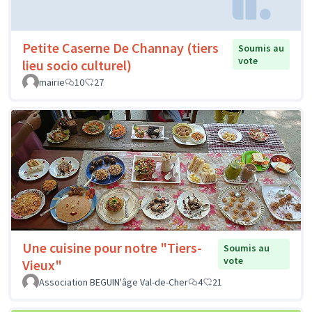
Petite Caserne De Channay (tiers
Soumis au
vote
lieu socio culturel)
mairie
10
27
Une cuisine pour notre "Tiers-
Soumis au
vote
Vieux"
Association BEGUIN'âge Val-de-Cher
4
21