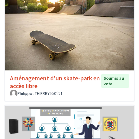
Aménagement d'un skate-park en
Soumis au
vote
accès libre
Philippot THIERRY
0
1