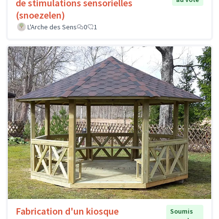
de stimulations sensorielles
(snoezelen)
L'Arche des Sens
0
1
Fabrication d'un kiosque
Soumis