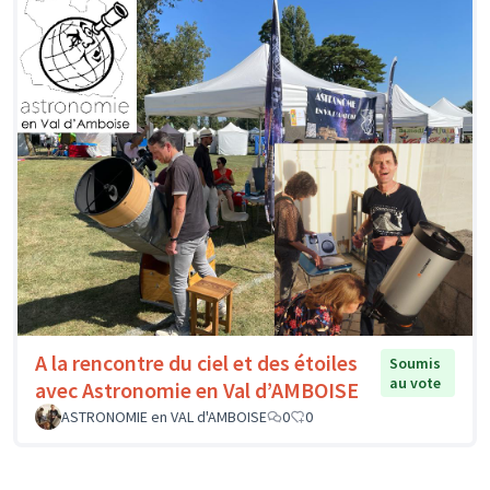
A la rencontre du ciel et des étoiles
Soumis
au vote
avec Astronomie en Val d’AMBOISE
ASTRONOMIE en VAL d'AMBOISE
0
0