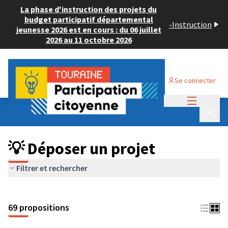
La phase d'instruction des projets du
budget participatif départemental
-
Instruction
jeunesse 2026 est en cours : du 06 juillet
2026 au 11 octobre 2026
Se connecter
Menu princi
Budget Participatif ADULTE 2024
/
Menu p
💡 Déposer un projet
💡 Déposer un projet
Filtrer et rechercher
69 propositions