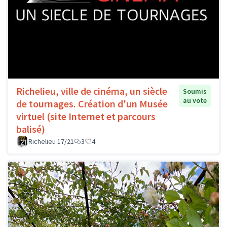
Richelieu, ville de cinéma, un siècle
Soumis
au vote
de tournages. Création d'un Musée
virtuel (site Internet et parcours
balisé)
Richelieu 17/21
3
4