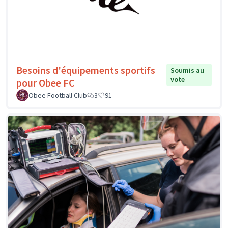
Besoins d'équipements sportifs
Soumis au
vote
pour Obee FC
Obee Football Club
3
91