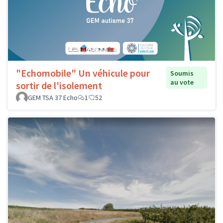
"Echomobile" Un véhicule pour
Soumis
au vote
sortir de l'isolement
GEM TSA 37 Echo
1
52