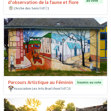
au vote
d'observation de la faune et flore
L'Arche des Sens
0
1
Parcours Artistique au Féminin
Soumis au vote
Association Les Arts Bran'choix
0
0