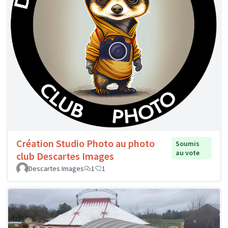
Création Studio Photo au photo
Soumis
au vote
club Descartes Images
Descartes Images
1
1