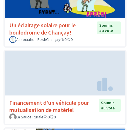
Un éclairage solaire pour le
Soumis
au vote
boulodrome de Chançay!
Association FestiChançay
0
0
Financement d'un véhicule pour
Soumis
au vote
mutualisation de matériel
La Sauce Rurale
0
0