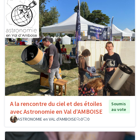
A la rencontre du ciel et des étoiles
Soumis
au vote
avec Astronomie en Val d’AMBOISE
ASTRONOMIE en VAL d'AMBOISE
0
0