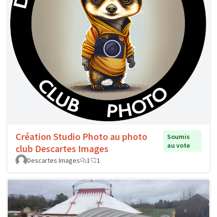
Création Studio Photo au photo
Soumis
au vote
club Descartes Images
Descartes Images
1
1