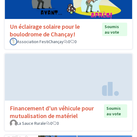
Un éclairage solaire pour le
Soumis
au vote
boulodrome de Chançay!
Association FestiChançay
0
0
Financement d'un véhicule pour
Soumis
au vote
mutualisation de matériel
La Sauce Rurale
0
0