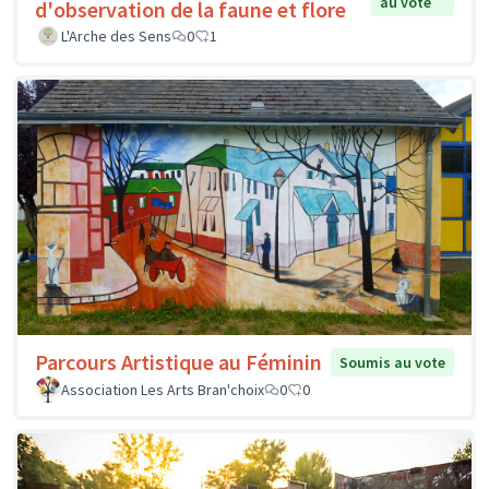
au vote
d'observation de la faune et flore
L'Arche des Sens
0
1
Parcours Artistique au Féminin
Soumis au vote
Association Les Arts Bran'choix
0
0