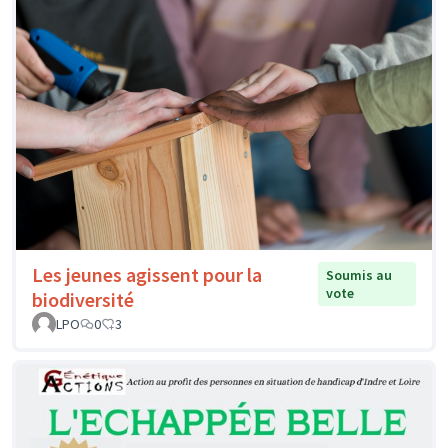
Les jeunes agissent pour la
Soumis au
vote
biodiversité
LPO
0
3