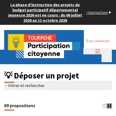
La phase d'instruction des projets du
budget participatif départemental
-
Instruction
jeunesse 2026 est en cours : du 06 juillet
2026 au 11 octobre 2026
Se connecter
Menu princi
Budget Participatif ADULTE 2024
/
Menu p
💡 Déposer un projet
💡 Déposer un projet
Filtrer et rechercher
69 propositions