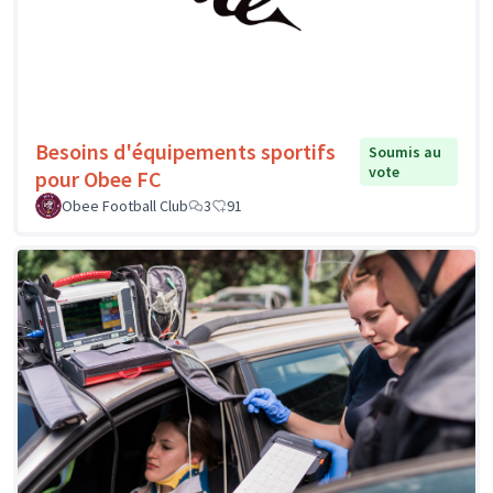
Besoins d'équipements sportifs
Soumis au
vote
pour Obee FC
Obee Football Club
3
91