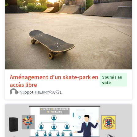
Aménagement d'un skate-park en
Soumis au
vote
accès libre
Philippot THIERRY
0
1