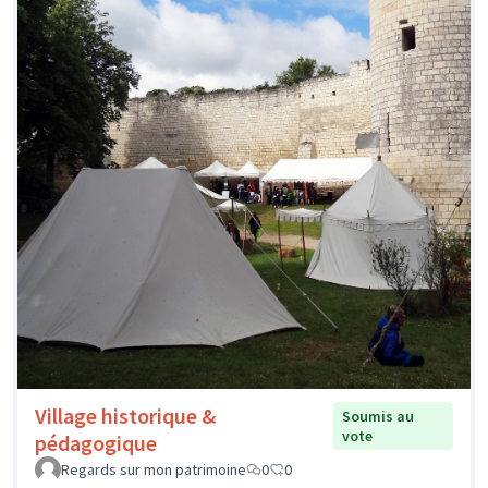
Village historique &
Soumis au
vote
pédagogique
Regards sur mon patrimoine
0
0