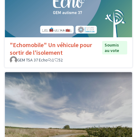
"Echomobile" Un véhicule pour
Soumis
au vote
sortir de l'isolement
GEM TSA 37 Echo
1
52