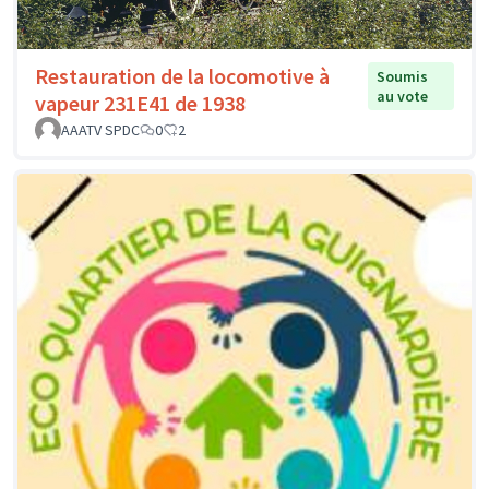
Restauration de la locomotive à
Soumis
au vote
vapeur 231E41 de 1938
AAATV SPDC
0
2