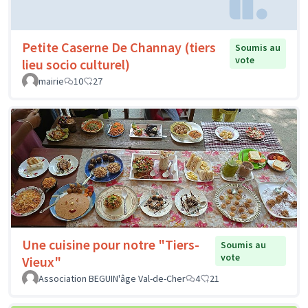
Petite Caserne De Channay (tiers
Soumis au
vote
lieu socio culturel)
mairie
10
27
Une cuisine pour notre "Tiers-
Soumis au
vote
Vieux"
Association BEGUIN'âge Val-de-Cher
4
21