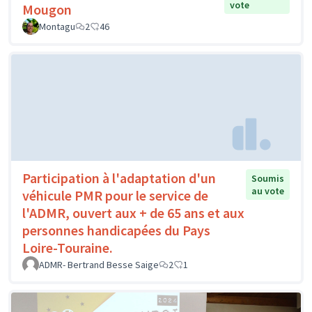
vote
Mougon
Montagu
2
46
Participation à l'adaptation d'un
Soumis
au vote
véhicule PMR pour le service de
l'ADMR, ouvert aux + de 65 ans et aux
personnes handicapées du Pays
Loire-Touraine.
ADMR- Bertrand Besse Saige
2
1