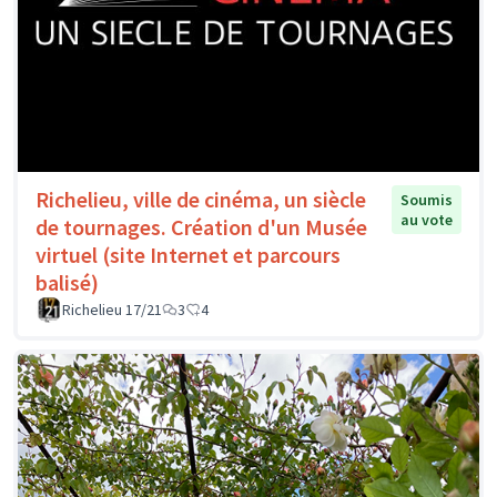
Richelieu, ville de cinéma, un siècle
Soumis
au vote
de tournages. Création d'un Musée
virtuel (site Internet et parcours
balisé)
Richelieu 17/21
3
4