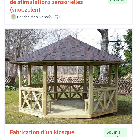
de stimulations sensorielles
(snoezelen)
L'Arche des Sens
0
1
Fabrication d'un kiosque
Soumis