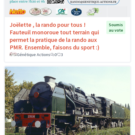
Joëlette , la rando pour tous !
Soumis
au vote
Fauteuil monoroue tout terrain qui
permet la pratique de la rando aux
PMR. Ensemble, faisons du sport :)
Génétique Actions
0
3