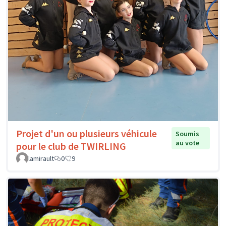
Projet d'un ou plusieurs véhicule
Soumis
au vote
pour le club de TWIRLING
lamirault
0
9