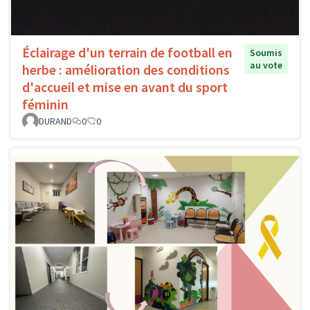
Éclairage d'un terrain de football en
Soumis
au vote
herbe : amélioration des conditions
d'accueil et mise en avant du sport
féminin
DURAND
0
0