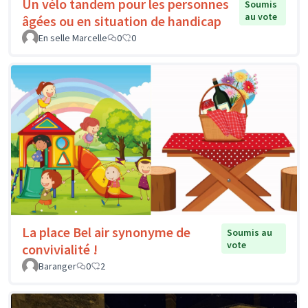
Un vélo tandem pour les personnes
Soumis
au vote
âgées ou en situation de handicap
En selle Marcelle
0
0
La place Bel air synonyme de
Soumis au
vote
convivialité !
Baranger
0
2