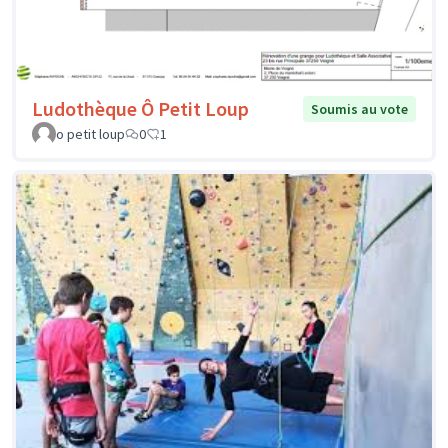
Ludothèque Ô Petit Loup
Soumis au vote
o petit loup
0
1