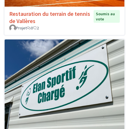
Restauration du terrain de tennis
Soumis au
vote
de Vallères
Projet
0
2