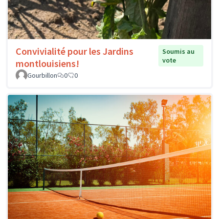
Convivialité pour les Jardins
Soumis au
vote
montlouisiens!
Gourbillon
0
0