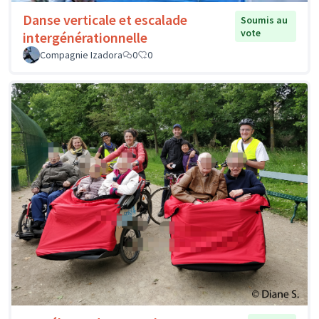
Danse verticale et escalade
Soumis au
vote
intergénérationnelle
Compagnie Izadora
0
0