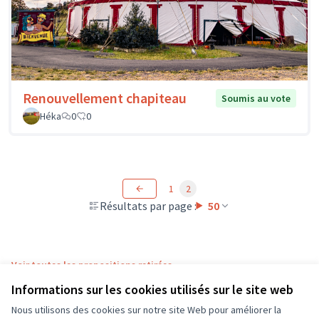
Renouvellement chapiteau
Soumis au vote
Héka
0
0
1
2
Résultats par page :
50
Voir toutes les propositions retirées
Informations sur les cookies utilisés sur le site web
Nous utilisons des cookies sur notre site Web pour améliorer la
Conditions d'utilisation