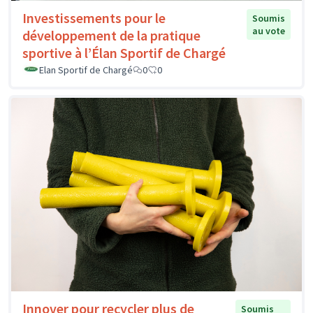
Investissements pour le
Soumis
au vote
développement de la pratique
sportive à l’Élan Sportif de Chargé
Elan Sportif de Chargé
0
0
Innover pour recycler plus de
Soumis