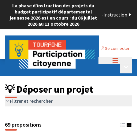
La phase d'instruction des projets du
budget participatif départemental
-
Instruction
jeunesse 2026 est en cours : du 06 juillet
2026 au 11 octobre 2026
Se connecter
Menu princi
Budget Participatif ADULTE 2024
/
Menu p
💡 Déposer un projet
💡 Déposer un projet
Filtrer et rechercher
69 propositions