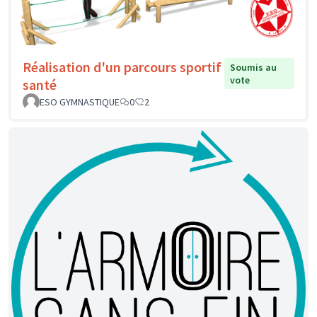
Réalisation d'un parcours sportif
Soumis au
vote
santé
ESO GYMNASTIQUE
0
2