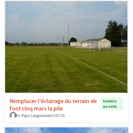
Remplacer l'éclairage du terrain de
Soumis
au vote
foot cinq mars la pile
Fc Pays Langeaisien
0
0