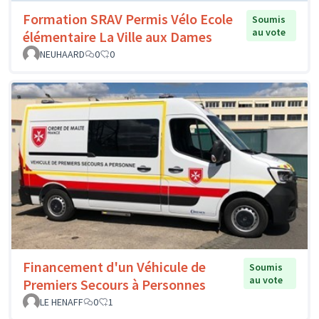
Formation SRAV Permis Vélo Ecole
Soumis
au vote
élémentaire La Ville aux Dames
NEUHAARD
0
0
Financement d'un Véhicule de
Soumis
au vote
Premiers Secours à Personnes
LE HENAFF
0
1