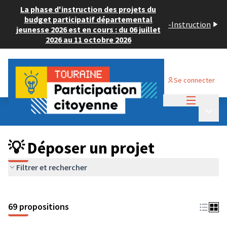
La phase d'instruction des projets du
budget participatif départemental
-
Instruction
jeunesse 2026 est en cours : du 06 juillet
2026 au 11 octobre 2026
Se connecter
Menu princi
Budget Participatif ADULTE 2024
/
Menu p
💡 Déposer un projet
💡 Déposer un projet
Filtrer et rechercher
69 propositions