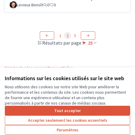
Levieux Benoît
0
0
1
2
3
Résultats par page :
25
Voir toutes les propositions retirées
Informations sur les cookies utilisés sur le site web
Nous utilisons des cookies sur notre site Web pour améliorer la
Conditions d'utilisation
performance et les contenus du site. Les cookies nous permettent
Paramètres des cookies
de fournir une expérience utilisateur et un contenu plus
CD37 sur X
CD37 sur Facebook
CD37 sur Instagram
CD37 sur YouTube
personnalisés à partir de nos canaux de médias sociaux.
(Lien externe)
(Lien externe)
(Lien externe)
(Lien externe)
Tout accepter
Accepter seulement les cookies essentiels
Licence Cre
(Lien extern
Paramètres
(Lien externe)
Site réalisé grâce au
logiciel libre Decidim
.