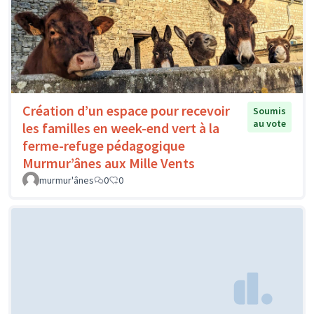
Création d’un espace pour recevoir
Soumis
au vote
les familles en week-end vert à la
ferme-refuge pédagogique
Murmur’ânes aux Mille Vents
murmur'ânes
0
0