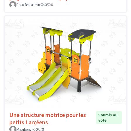
Fouxfeuxrieux
0
0
Une structure motrice pour les
Soumis au
vote
petits Larçéens
Maxiloup
0
0