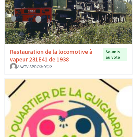
Restauration de la locomotive à
Soumis
au vote
vapeur 231E41 de 1938
AAATV SPDC
0
2