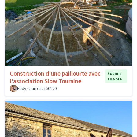
Construction d'une paillourte avec
Soumis
au vote
l'association Slow Touraine
Eddy Charreau
0
0