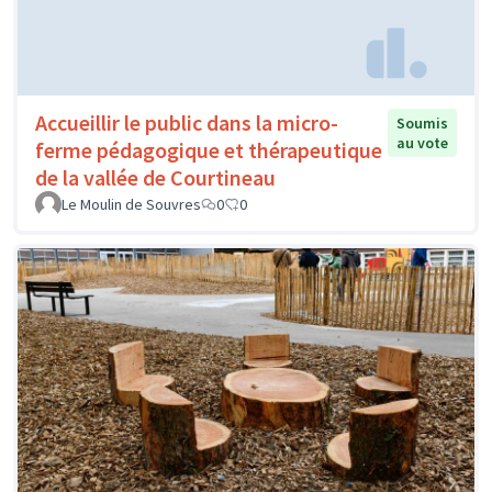
Accueillir le public dans la micro-
Soumis
au vote
ferme pédagogique et thérapeutique
de la vallée de Courtineau
Le Moulin de Souvres
0
0