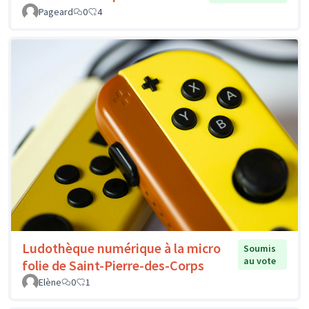
Pageard
0
4
Ludothèque numérique à la micro
Soumis
au vote
folie de Saint-Pierre-des-Corps
Elène
0
1