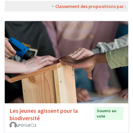
Classement des propositions par :
Les jeunes agissent pour la
Soumis au
vote
biodiversité
LPO
0
3