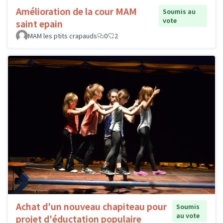
Amélioration de la cour MAM
Soumis au
vote
saint epain
MAM les ptits crapauds
0
2
Achat d'un nouveau chapiteau pour
Soumis
au vote
projet d'éductation populaire