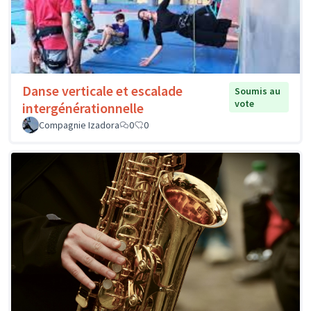
Danse verticale et escalade
Soumis au
vote
intergénérationnelle
Compagnie Izadora
0
0