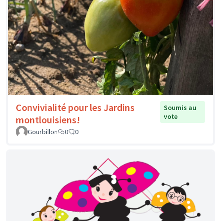
Convivialité pour les Jardins
Soumis au
vote
montlouisiens!
Gourbillon
0
0