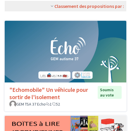
Classement des propositions par :
"Echomobile" Un véhicule pour
Soumis
au vote
sortir de l'isolement
GEM TSA 37 Echo
1
52