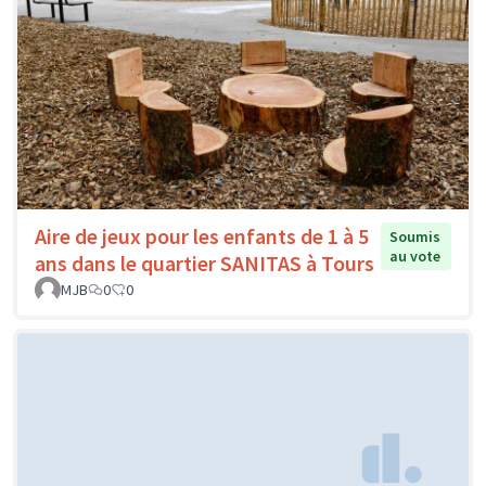
Aire de jeux pour les enfants de 1 à 5
Soumis
au vote
ans dans le quartier SANITAS à Tours
MJB
0
0