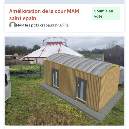
Amélioration de la cour MAM
Soumis au
vote
saint epain
MAM les ptits crapauds
0
2