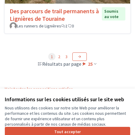
Des parcours de trail permanents à
Soumis
au vote
Lignières de Touraine
Les runners de Lignières
1
0
1
2
3
Résultats par page :
25
Voir toutes les propositions retirées
Informations sur les cookies utilisés sur le site web
Nous utilisons des cookies sur notre site Web pour améliorer la
Conditions d'utilisation
performance et les contenus du site. Les cookies nous permettent
Paramètres des cookies
de fournir une expérience utilisateur et un contenu plus
CD37 sur X
CD37 sur Facebook
CD37 sur Instagram
CD37 sur YouTube
personnalisés à partir de nos canaux de médias sociaux.
(Lien externe)
(Lien externe)
(Lien externe)
(Lien externe)
Tout accepter