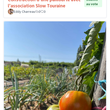
au vote
l'association Slow Touraine
Eddy Charreau
0
0