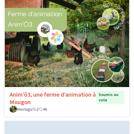
Anim’ô3, une ferme d’animation à
Soumis au
vote
Mougon
Montagu
2
46