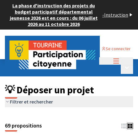
La phase d'instruction des projets du
budget participatif départemental
-
Instruction
jeunesse 2026 est en cours : du 06 juillet
2026 au 11 octobre 2026
Se connecter
Menu princi
Budget Participatif ADULTE 2024
/
Menu p
💡 Déposer un projet
💡 Déposer un projet
Filtrer et rechercher
69 propositions