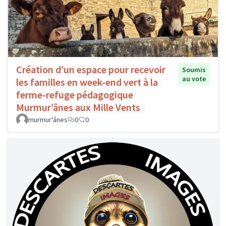
Création d’un espace pour recevoir
Soumis
au vote
les familles en week-end vert à la
ferme-refuge pédagogique
Murmur’ânes aux Mille Vents
murmur'ânes
0
0