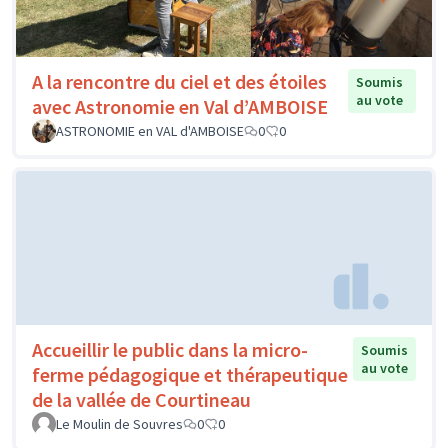
A la rencontre du ciel et des étoiles
Soumis
au vote
avec Astronomie en Val d’AMBOISE
ASTRONOMIE en VAL d'AMBOISE
0
0
Accueillir le public dans la micro-
Soumis
au vote
ferme pédagogique et thérapeutique
de la vallée de Courtineau
Le Moulin de Souvres
0
0