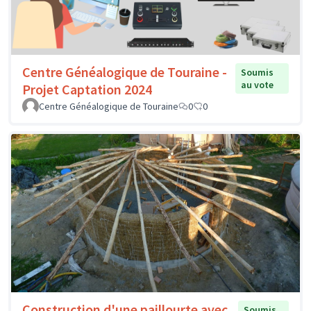
Centre Généalogique de Touraine -
Soumis
au vote
Projet Captation 2024
Centre Généalogique de Touraine
0
0
Construction d'une paillourte avec
Soumis