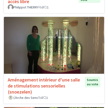
accès libre
Philippot THIERRY
0
1
Aménagement intérieur d'une salle
Soumis
au vote
de stimulations sensorielles
(snoezelen)
L'Arche des Sens
0
1