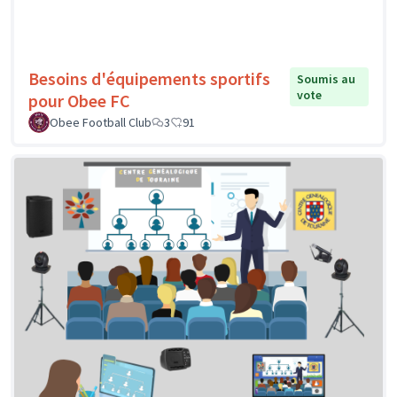
Besoins d'équipements sportifs
Soumis au
vote
pour Obee FC
Obee Football Club
3
91