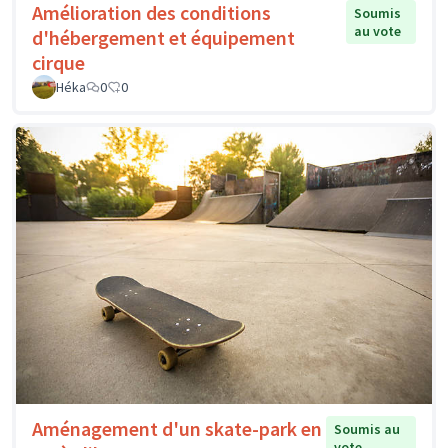
Amélioration des conditions
Soumis
au vote
d'hébergement et équipement
cirque
Héka
0
0
Aménagement d'un skate-park en
Soumis au
vote