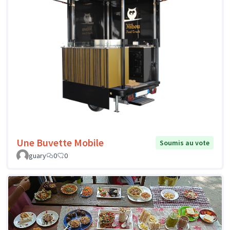
Une Buvette Mobile
Soumis au vote
guary
0
0