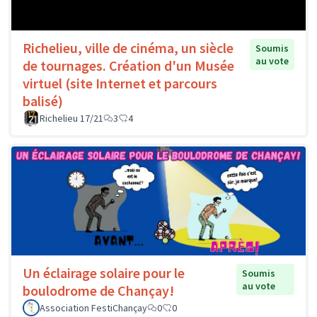
Richelieu, ville de cinéma, un siècle
Soumis
au vote
de tournages. Création d'un Musée
virtuel (site Internet et parcours
balisé)
Richelieu 17/21
3
4
Un éclairage solaire pour le
Soumis
au vote
boulodrome de Chançay!
Association FestiChançay
0
0