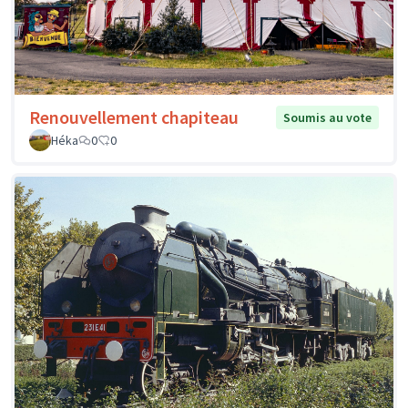
Renouvellement chapiteau
Soumis au vote
Héka
0
0