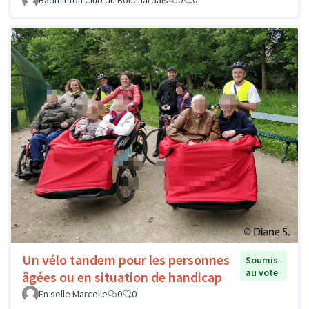
Badminton Club du Bouchardais
0
0
Un vélo tandem pour les personnes
Soumis
au vote
âgées ou en situation de handicap
En selle Marcelle
0
0