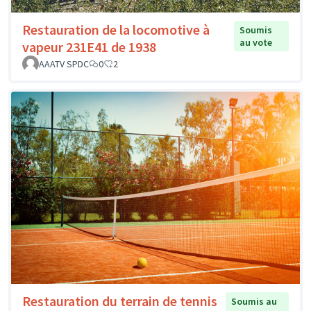
Restauration de la locomotive à
Soumis
au vote
vapeur 231E41 de 1938
AAATV SPDC
0
2
Restauration du terrain de tennis
Soumis au