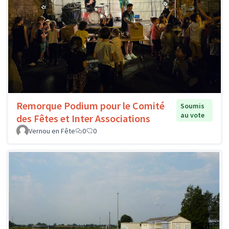
Remorque Podium pour le Comité
Soumis
au vote
des Fêtes et Inter Associations
Vernou en Fête
0
0