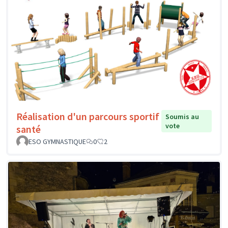
Réalisation d'un parcours sportif
Soumis au
vote
santé
ESO GYMNASTIQUE
0
2