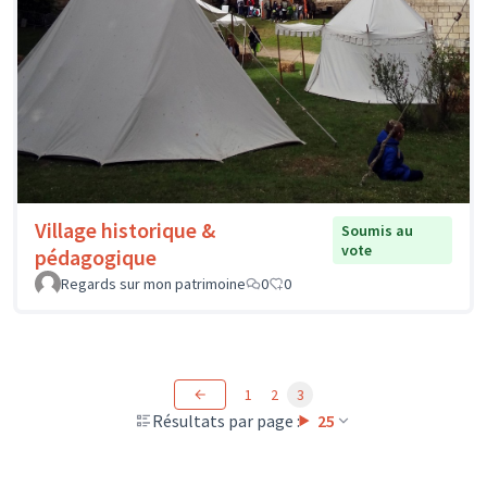
Village historique &
Soumis au
vote
pédagogique
Regards sur mon patrimoine
0
0
1
2
3
Résultats par page :
25