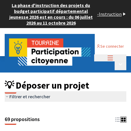
La phase d'instruction des projets du
budget participatif départemental
-
Instruction
jeunesse 2026 est en cours : du 06 juillet
2026 au 11 octobre 2026
Se connecter
Menu princi
Budget Participatif ADULTE 2024
/
Menu p
💡 Déposer un projet
💡 Déposer un projet
Filtrer et rechercher
69 propositions