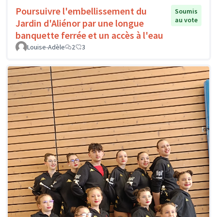
Poursuivre l'embellissement du
Soumis
au vote
Jardin d'Aliénor par une longue
banquette ferrée et un accès à l'eau
Louise-Adèle
2
3