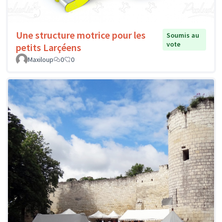
Une structure motrice pour les
Soumis au
vote
petits Larçéens
Maxiloup
0
0