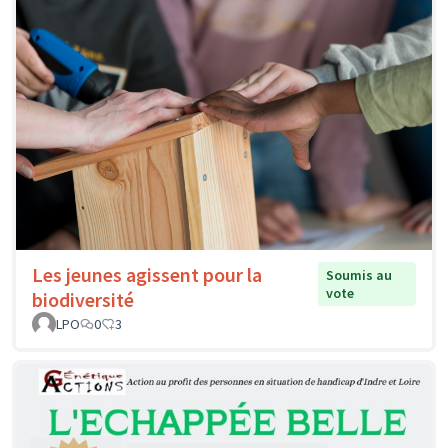
Les jeunes agissent pour la
Soumis au
vote
biodiversité
LPO
0
3