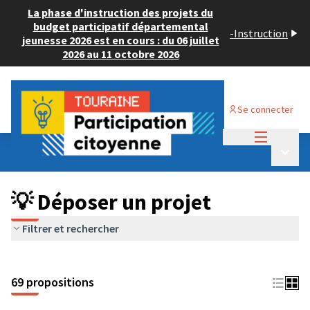
La phase d'instruction des projets du
budget participatif départemental
-
Instruction
jeunesse 2026 est en cours : du 06 juillet
2026 au 11 octobre 2026
Se connecter
Menu princi
Budget Participatif ADULTE 2024
/
Menu p
💡 Déposer un projet
💡 Déposer un projet
Filtrer et rechercher
69 propositions