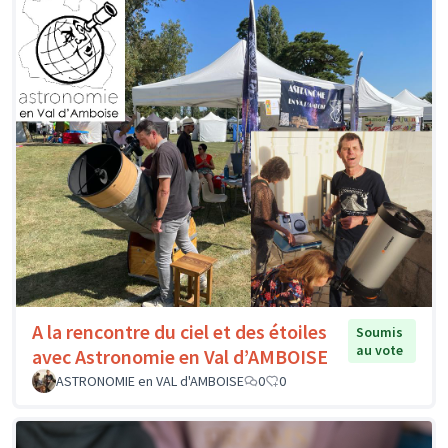
A la rencontre du ciel et des étoiles
Soumis
au vote
avec Astronomie en Val d’AMBOISE
ASTRONOMIE en VAL d'AMBOISE
0
0