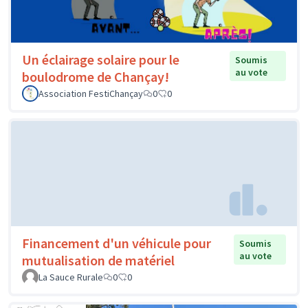
Un éclairage solaire pour le
Soumis
au vote
boulodrome de Chançay!
Association FestiChançay
0
0
Financement d'un véhicule pour
Soumis
au vote
mutualisation de matériel
La Sauce Rurale
0
0