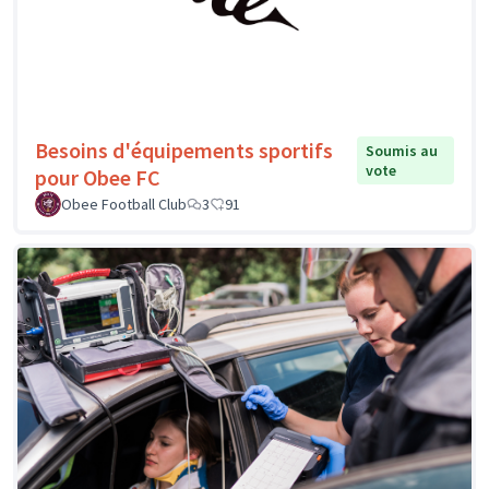
Besoins d'équipements sportifs
Soumis au
vote
pour Obee FC
Obee Football Club
3
91