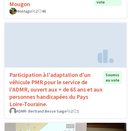
vote
Mougon
Montagu
2
46
Participation à l'adaptation d'un
Soumis
au vote
véhicule PMR pour le service de
l'ADMR, ouvert aux + de 65 ans et aux
personnes handicapées du Pays
Loire-Touraine.
ADMR- Bertrand Besse Saige
2
1