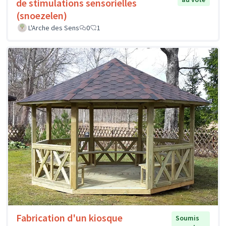
de stimulations sensorielles
(snoezelen)
L'Arche des Sens
0
1
Fabrication d'un kiosque
Soumis