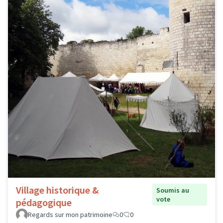
Village historique &
Soumis au
vote
pédagogique
Regards sur mon patrimoine
0
0