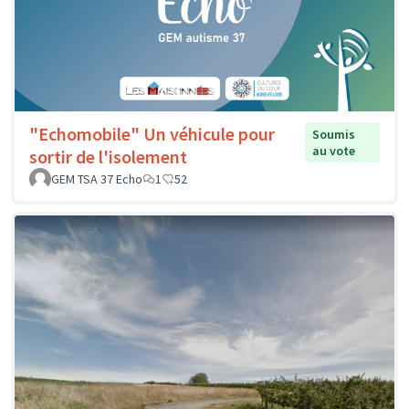
"Echomobile" Un véhicule pour
Soumis
au vote
sortir de l'isolement
GEM TSA 37 Echo
1
52