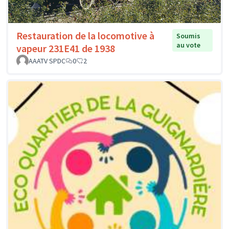
Restauration de la locomotive à
Soumis
au vote
vapeur 231E41 de 1938
AAATV SPDC
0
2