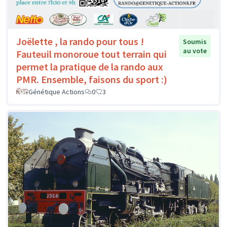
Joëlette , la rando pour tous !
Soumis
au vote
Fauteuil monoroue tout terrain qui
permet la pratique de la rando aux
PMR. Ensemble, faisons du sport :)
Génétique Actions
0
3