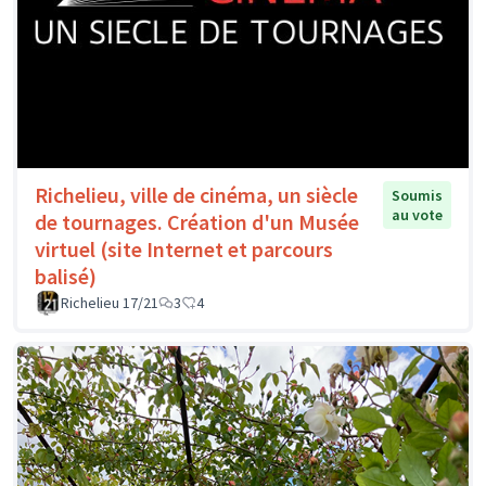
Richelieu, ville de cinéma, un siècle
Soumis
au vote
de tournages. Création d'un Musée
virtuel (site Internet et parcours
balisé)
Richelieu 17/21
3
4