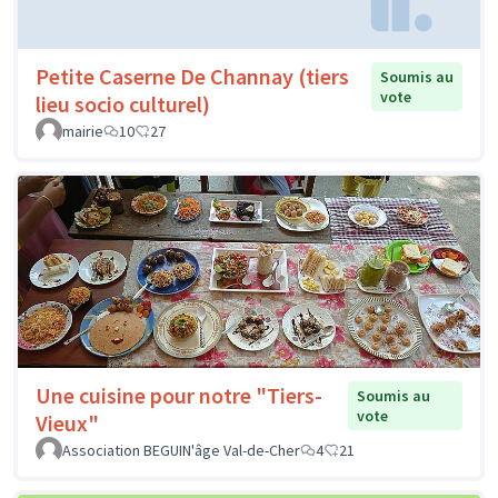
Petite Caserne De Channay (tiers
Soumis au
vote
lieu socio culturel)
mairie
10
27
Une cuisine pour notre "Tiers-
Soumis au
vote
Vieux"
Association BEGUIN'âge Val-de-Cher
4
21