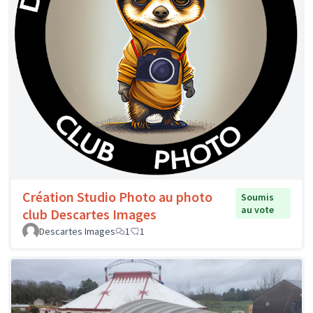
Création Studio Photo au photo
Soumis
au vote
club Descartes Images
Descartes Images
1
1