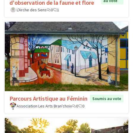
au vote
d'observation de la faune et flore
L'Arche des Sens
0
1
Parcours Artistique au Féminin
Soumis au vote
Association Les Arts Bran'choix
0
0