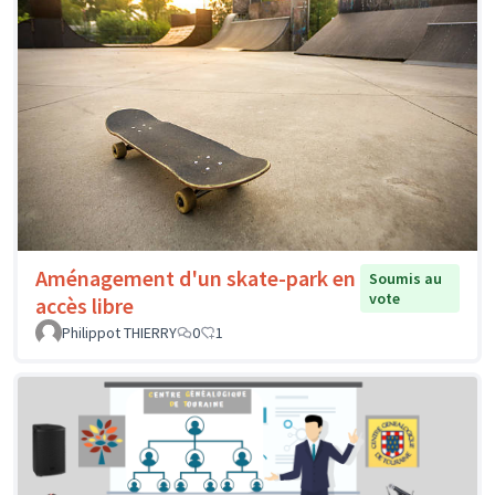
Aménagement d'un skate-park en
Soumis au
vote
accès libre
Philippot THIERRY
0
1