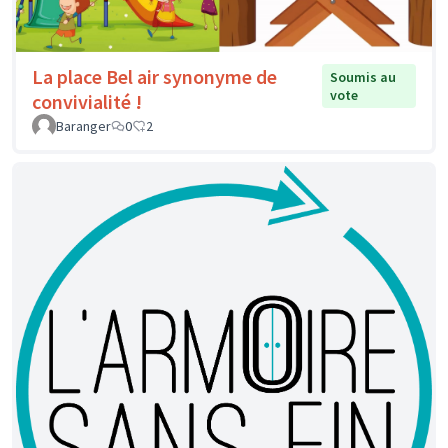
La place Bel air synonyme de
Soumis au
vote
convivialité !
Baranger
0
2