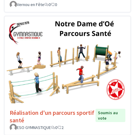
Vernou en Fête
0
0
Réalisation d'un parcours sportif
Soumis au
vote
santé
ESO GYMNASTIQUE
0
2