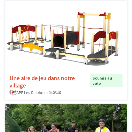
Une aire de jeu dans notre
Soumis au
vote
village
APE Les Diablotins
0
0