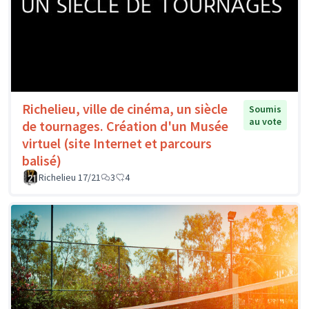
Richelieu, ville de cinéma, un siècle
Soumis
au vote
de tournages. Création d'un Musée
virtuel (site Internet et parcours
balisé)
Richelieu 17/21
3
4