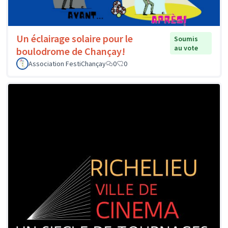
Un éclairage solaire pour le
Soumis
au vote
boulodrome de Chançay!
Association FestiChançay
0
0