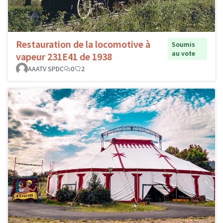
Restauration de la locomotive à
Soumis
au vote
vapeur 231E41 de 1938
AAATV SPDC
0
2