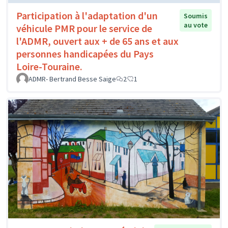
Participation à l'adaptation d'un
Soumis
au vote
véhicule PMR pour le service de
l'ADMR, ouvert aux + de 65 ans et aux
personnes handicapées du Pays
Loire-Touraine.
ADMR- Bertrand Besse Saige
2
1