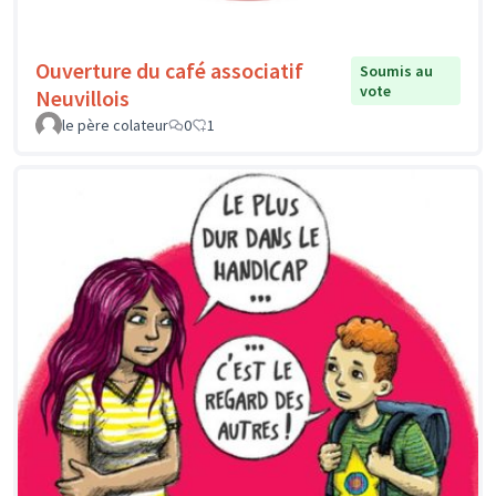
Ouverture du café associatif
Soumis au
vote
Neuvillois
le père colateur
0
1