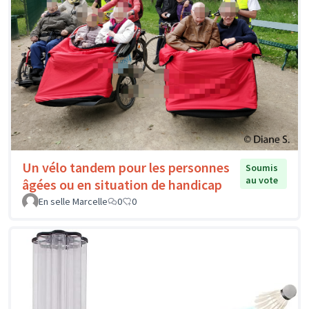
Un vélo tandem pour les personnes
Soumis
au vote
âgées ou en situation de handicap
En selle Marcelle
0
0