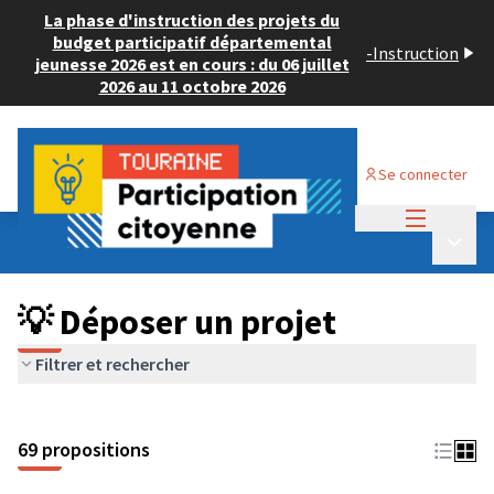
La phase d'instruction des projets du
budget participatif départemental
-
Instruction
jeunesse 2026 est en cours : du 06 juillet
2026 au 11 octobre 2026
Se connecter
Menu princi
Budget Participatif ADULTE 2024
/
Menu p
💡 Déposer un projet
💡 Déposer un projet
Filtrer et rechercher
69 propositions