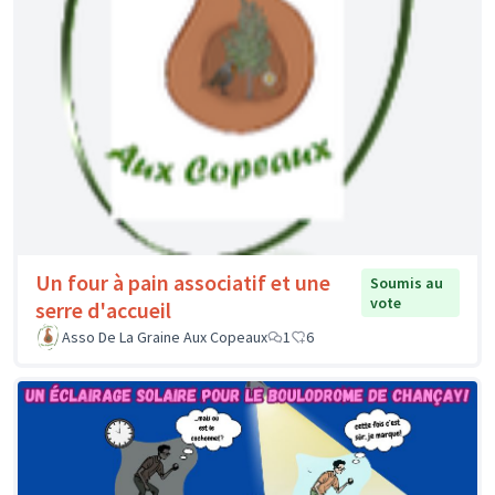
Un four à pain associatif et une
Soumis au
vote
serre d'accueil
Asso De La Graine Aux Copeaux
1
6