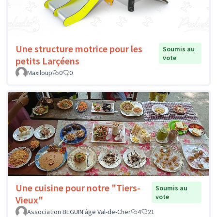
Une structure motrice pour les
Soumis au
vote
petits Larçéens
Maxiloup
0
0
Une cuisine pour notre "Tiers-
Soumis au
vote
Vieux"
Association BEGUIN'âge Val-de-Cher
4
21