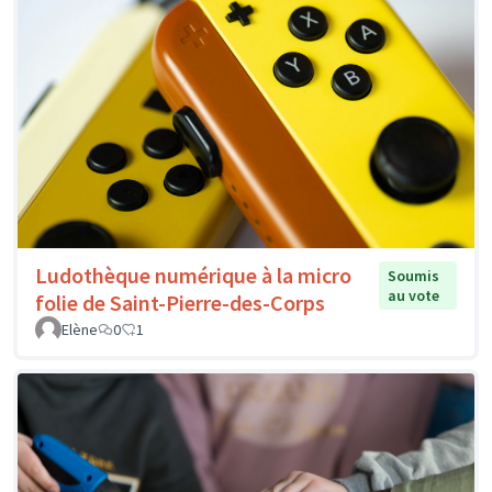
Ludothèque numérique à la micro
Soumis
au vote
folie de Saint-Pierre-des-Corps
Elène
0
1