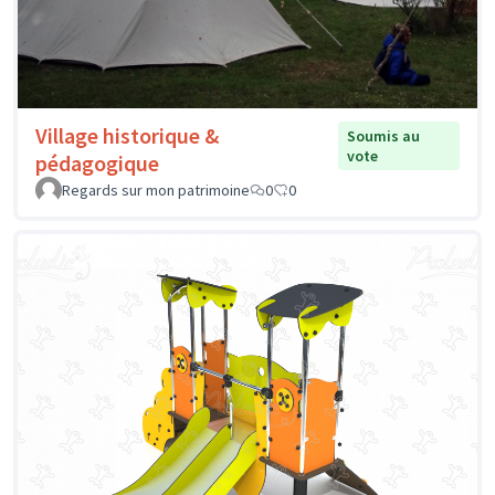
Village historique &
Soumis au
vote
pédagogique
Regards sur mon patrimoine
0
0