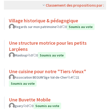
Classement des propositions par :
Village historique & pédagogique
Regards sur mon patrimoine
0
0
Soumis au vote
Une structure motrice pour les petits
Larçéens
Maxiloup
0
0
Soumis au vote
Une cuisine pour notre "Tiers-Vieux"
Association BEGUIN'âge Val-de-Cher
4
21
Soumis au vote
Une Buvette Mobile
guary
0
0
Soumis au vote