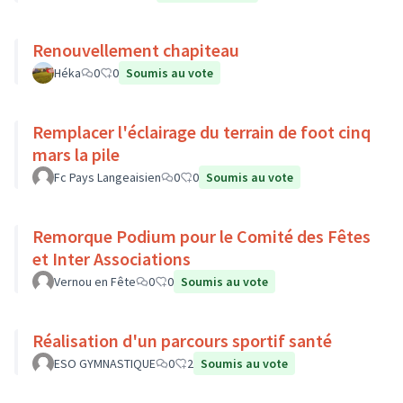
Renouvellement chapiteau
Héka
0
0
Soumis au vote
Remplacer l'éclairage du terrain de foot cinq
mars la pile
Fc Pays Langeaisien
0
0
Soumis au vote
Remorque Podium pour le Comité des Fêtes
et Inter Associations
Vernou en Fête
0
0
Soumis au vote
Réalisation d'un parcours sportif santé
ESO GYMNASTIQUE
0
2
Soumis au vote