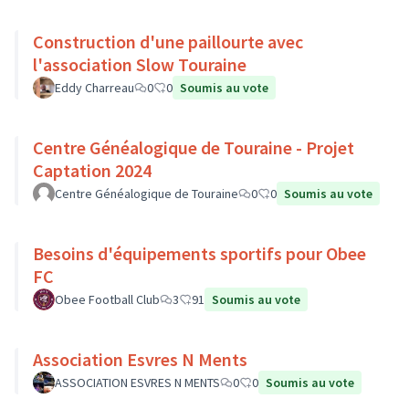
Construction d'une paillourte avec
l'association Slow Touraine
Eddy Charreau
0
0
Soumis au vote
Centre Généalogique de Touraine - Projet
Captation 2024
Centre Généalogique de Touraine
0
0
Soumis au vote
Besoins d'équipements sportifs pour Obee
FC
Obee Football Club
3
91
Soumis au vote
Association Esvres N Ments
ASSOCIATION ESVRES N MENTS
0
0
Soumis au vote