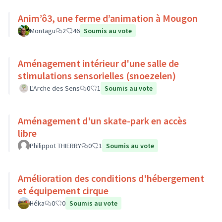
Anim’ô3, une ferme d’animation à Mougon
Montagu
2
46
Soumis au vote
Aménagement intérieur d'une salle de
stimulations sensorielles (snoezelen)
L'Arche des Sens
0
1
Soumis au vote
Aménagement d'un skate-park en accès
libre
Philippot THIERRY
0
1
Soumis au vote
Amélioration des conditions d'hébergement
et équipement cirque
Héka
0
0
Soumis au vote