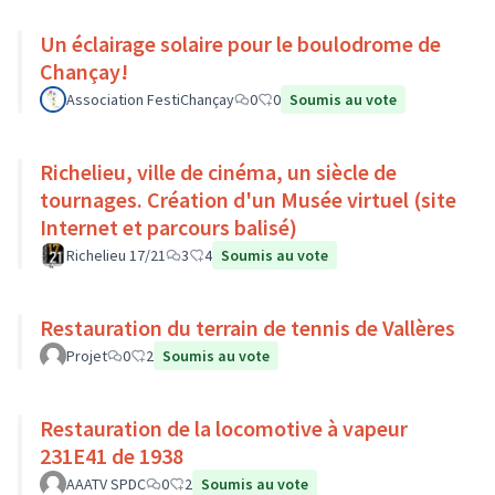
Un éclairage solaire pour le boulodrome de
Chançay!
Association FestiChançay
0
0
Soumis au vote
Richelieu, ville de cinéma, un siècle de
tournages. Création d'un Musée virtuel (site
Internet et parcours balisé)
Richelieu 17/21
3
4
Soumis au vote
Restauration du terrain de tennis de Vallères
Projet
0
2
Soumis au vote
Restauration de la locomotive à vapeur
231E41 de 1938
AAATV SPDC
0
2
Soumis au vote