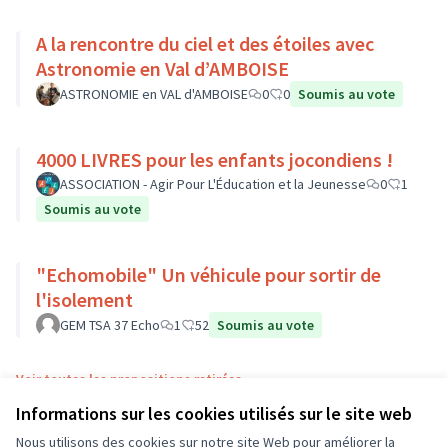
A la rencontre du ciel et des étoiles avec
Astronomie en Val d’AMBOISE
ASTRONOMIE en VAL d'AMBOISE
0
0
Soumis au vote
4000 LIVRES pour les enfants jocondiens !
ASSOCIATION - Agir Pour L'Éducation et la Jeunesse
0
1
Soumis au vote
"Echomobile" Un véhicule pour sortir de
l'isolement
GEM TSA 37 Echo
1
52
Soumis au vote
Voir toutes les propositions retirées
Informations sur les cookies utilisés sur le site web
Nous utilisons des cookies sur notre site Web pour améliorer la
Conditions d'utilisation