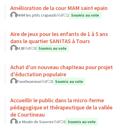
Amélioration de la cour MAM saint epain
MAM les ptits crapauds
0
2
Soumis au vote
Aire de jeux pour les enfants de 1 à 5 ans
dans le quartier SANITAS à Tours
MJB
0
0
Soumis au vote
Achat d'un nouveau chapiteau pour projet
d'éductation populaire
Fouxfeuxrieux
0
0
Soumis au vote
Accueillir le public dans la micro-ferme
pédagogique et thérapeutique de la vallée
de Courtineau
Le Moulin de Souvres
0
0
Soumis au vote