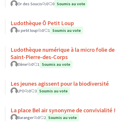
Or des Soucis
0
0
Soumis au vote
Ludothèque Ô Petit Loup
o petit loup
0
1
Soumis au vote
Ludothèque numérique à la micro folie de
Saint-Pierre-des-Corps
Elène
0
1
Soumis au vote
Les jeunes agissent pour la biodiversité
LPO
0
3
Soumis au vote
La place Bel air synonyme de convivialité !
Baranger
0
2
Soumis au vote