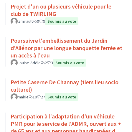
Projet d'un ou plusieurs véhicule pour le
club de TWIRLING
lamirault
0
9
Soumis au vote
Poursuivre l'embellissement du Jardin
d'Aliénor par une longue banquette ferrée et
un accès à l'eau
Louise-Adèle
2
3
Soumis au vote
Petite Caserne De Channay (tiers lieu socio
culturel)
mairie
10
27
Soumis au vote
Participation à l'adaptation d'un véhicule
PMR pour le service de l'ADMR, ouvert aux +
de 65 ans et aux personnes handicapées du