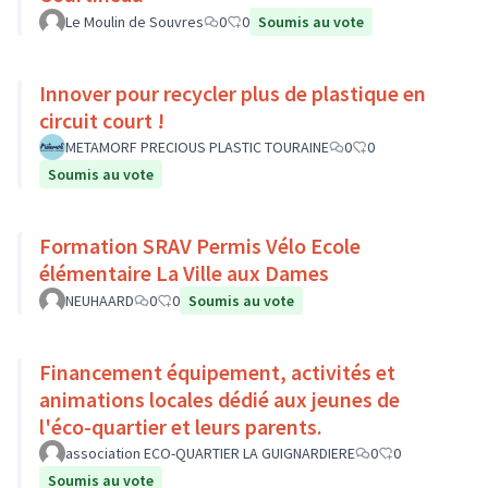
Le Moulin de Souvres
0
0
Soumis au vote
Innover pour recycler plus de plastique en
circuit court !
METAMORF PRECIOUS PLASTIC TOURAINE
0
0
Soumis au vote
Formation SRAV Permis Vélo Ecole
élémentaire La Ville aux Dames
NEUHAARD
0
0
Soumis au vote
Financement équipement, activités et
animations locales dédié aux jeunes de
l'éco-quartier et leurs parents.
association ECO-QUARTIER LA GUIGNARDIERE
0
0
Soumis au vote