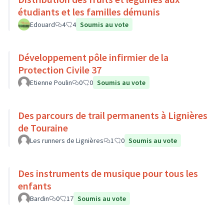
étudiants et les familles démunis
Edouard
4
4
Soumis au vote
Développement pôle infirmier de la
Protection Civile 37
Etienne Poulin
0
0
Soumis au vote
Des parcours de trail permanents à Lignières
de Touraine
Les runners de Lignières
1
0
Soumis au vote
Des instruments de musique pour tous les
enfants
Bardin
0
17
Soumis au vote