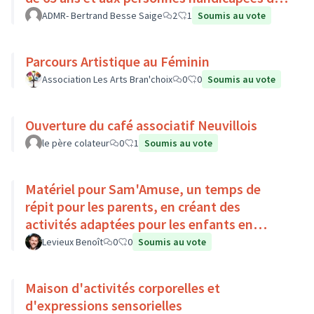
Pays Loire-Touraine.
ADMR- Bertrand Besse Saige
2
1
Soumis au vote
Parcours Artistique au Féminin
Association Les Arts Bran'choix
0
0
Soumis au vote
Ouverture du café associatif Neuvillois
le père colateur
0
1
Soumis au vote
Matériel pour Sam'Amuse, un temps de
répit pour les parents, en créant des
activités adaptées pour les enfants en
situation de handicap
Levieux Benoît
0
0
Soumis au vote
Maison d'activités corporelles et
d'expressions sensorielles