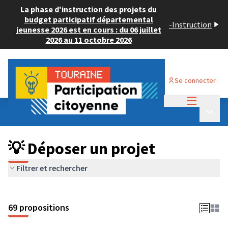
La phase d'instruction des projets du
budget participatif départemental
-
Instruction
jeunesse 2026 est en cours : du 06 juillet
2026 au 11 octobre 2026
Se connecter
Menu princi
Budget Participatif ADULTE 2024
/
Menu p
💡 Déposer un projet
💡 Déposer un projet
Filtrer et rechercher
69 propositions