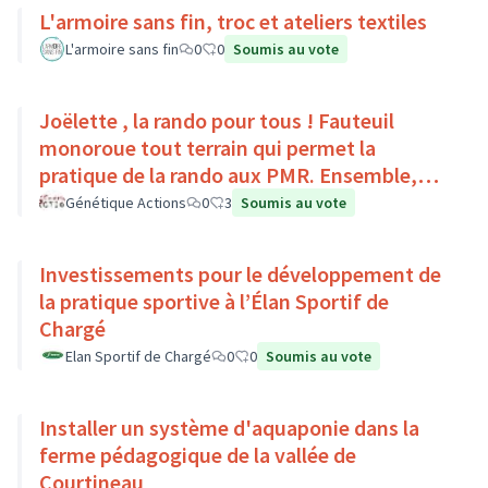
L'armoire sans fin, troc et ateliers textiles
L'armoire sans fin
0
0
Soumis au vote
Joëlette , la rando pour tous ! Fauteuil
monoroue tout terrain qui permet la
pratique de la rando aux PMR. Ensemble,
faisons du sport :)
Génétique Actions
0
3
Soumis au vote
Investissements pour le développement de
la pratique sportive à l’Élan Sportif de
Chargé
Elan Sportif de Chargé
0
0
Soumis au vote
Installer un système d'aquaponie dans la
ferme pédagogique de la vallée de
Courtineau