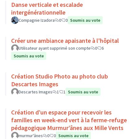
Danse verticale et escalade
intergénérationnelle
Compagnie Izadora
0
0
Soumis au vote
Créer une ambiance apaisante à l'hôpital
Utilisateur ayant supprimé son compte
0
6
Soumis au vote
Création Studio Photo au photo club
Descartes Images
Descartes Images
1
1
Soumis au vote
Création d’un espace pour recevoir les
familles en week-end vert à la ferme-refuge
pédagogique Murmur’ânes aux Mille Vents
murmur'ânes
0
0
Soumis au vote