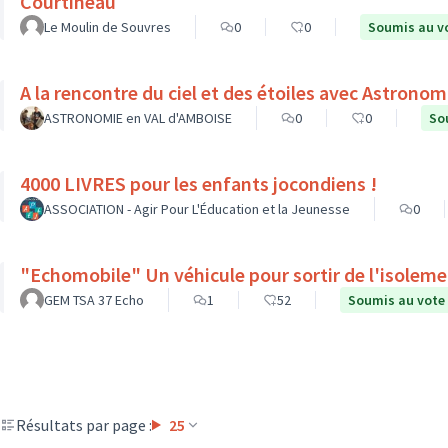
Courtineau
Le Moulin de Souvres
0
0
Soumis au v
ASTRONOMIE en VAL d'AMBOISE
0
0
So
4000 LIVRES pour les enfants jocondiens !
ASSOCIATION - Agir Pour L'Éducation et la Jeunesse
0
"Echomobile" Un véhicule pour sortir de l'isolem
GEM TSA 37 Echo
1
52
Soumis au vote
Résultats par page :
25