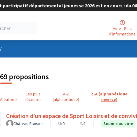
 participatif départemental jeunesse 2026 est en cours : du 06 
Aide - Plus
d'informations
nu utilisateur
/
69 propositions
Les plus
A-Z
Z-A (alphabétique
Aléatoire
récentes
(alphabétique)
inverse)
Création d’un espace de Sport Loisirs et de convivi
Château Fraisier
0
1
Soumis au vote