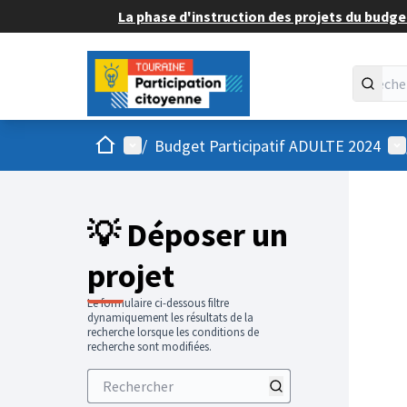
La phase d'instruction des projets du budget
Accueil
Menu principal
Me
/
Budget Participatif ADULTE 2024
💡 Déposer un
projet
Le formulaire ci-dessous filtre
dynamiquement les résultats de la
recherche lorsque les conditions de
recherche sont modifiées.