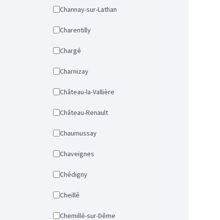
Channay-sur-Lathan
Charentilly
Chargé
Charnizay
Château-la-Vallière
Château-Renault
Chaumussay
Chaveignes
Chédigny
Cheillé
Chemillé-sur-Dême