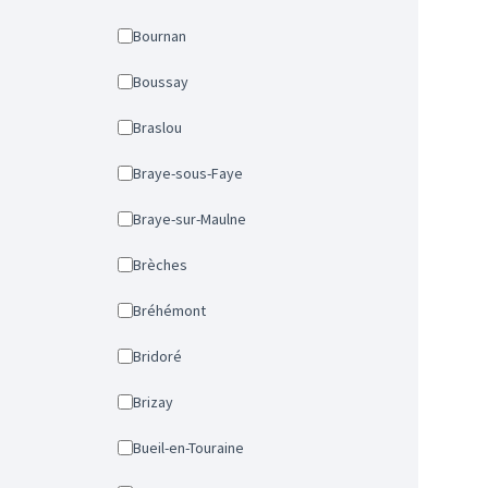
Bournan
Boussay
Braslou
Braye-sous-Faye
Braye-sur-Maulne
Brèches
Bréhémont
Bridoré
Brizay
Bueil-en-Touraine