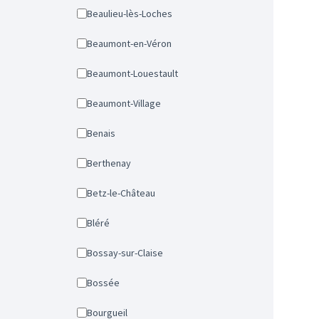
Beaulieu-lès-Loches
Beaumont-en-Véron
Beaumont-Louestault
Beaumont-Village
Benais
Berthenay
Betz-le-Château
Bléré
Bossay-sur-Claise
Bossée
Bourgueil