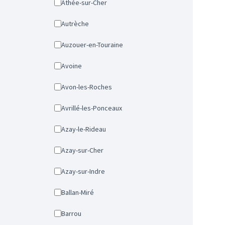
Athée-sur-Cher
Autrèche
Auzouer-en-Touraine
Avoine
Avon-les-Roches
Avrillé-les-Ponceaux
Azay-le-Rideau
Azay-sur-Cher
Azay-sur-Indre
Ballan-Miré
Barrou