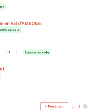
ote
A la rencontre du ciel et des étoiles avec Astronomie en Val d’AMBOISE
umis au vote
1
Soumis au vote
ent
Précédent
1
2
3