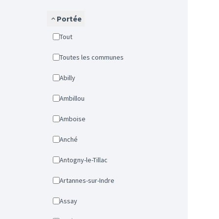
Portée
Tout
Toutes les communes
Abilly
Ambillou
Amboise
Anché
Antogny-le-Tillac
Artannes-sur-Indre
Assay