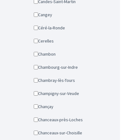
Candes-Saint-Martin
Cangey
Céré-la-Ronde
Cerelles
Chambon
Chambourg-sur-Indre
Chambray-lès-Tours
Champigny-sur-Veude
Chançay
Chanceaux-près-Loches
Chanceaux-sur-Choisille