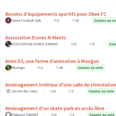
Besoins d'équipements sportifs pour Obee FC
Obee Football Club
3
91
Soumis au vo
Association Esvres N Ments
ASSOCIATION ESVRES N MENTS
0
0
Sou
Anim’ô3, une ferme d’animation à Mougon
Montagu
2
46
Soumis au vote
Aménagement intérieur d'une salle de stimulation
L'Arche des Sens
0
1
Soumis au vote
Aménagement d'un skate-park en accès libre
Philippot THIERRY
0
1
Soumis au vote