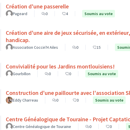
Création d'une passerelle
Pageard
0
4
Soumis au vote
Création d'une aire de jeux sécurisée, en extérieur
handicap.
Association Coccin'H Ailes
0
15
Soumis
Convivialité pour les Jardins montlouisiens!
Gourbillon
0
0
Soumis au vote
Construction d'une paillourte avec l'association 
Eddy Charreau
0
0
Soumis au vote
Centre Généalogique de Touraine - Projet Captati
Centre Généalogique de Touraine
0
0