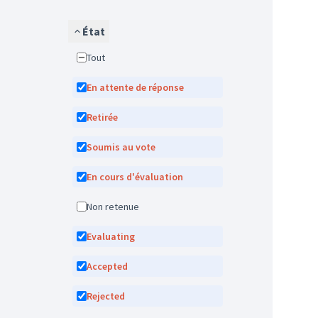
État
Tout
En attente de réponse
Retirée
Soumis au vote
En cours d'évaluation
Non retenue
Evaluating
Accepted
Rejected