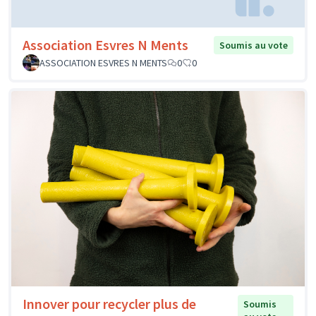
Association Esvres N Ments
Soumis au vote
ASSOCIATION ESVRES N MENTS
0
0
Innover pour recycler plus de
Soumis