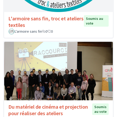
L'armoire sans fin, troc et ateliers
Soumis au
vote
textiles
L'armoire sans fin
0
0
Du matériel de cinéma et projection
Soumis
au vote
pour réaliser des ateliers