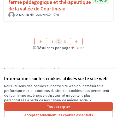
au vote
ferme pédagogique et thérapeutique
de la vallée de Courtineau
Le Moulin de Souvres
0
0
1
2
3
Résultats par page :
20
Voir toutes les propositions retirées
Informations sur les cookies utilisés sur le site web
Nous utilisons des cookies sur notre site Web pour améliorer la
Conditions d'utilisation
performance et les contenus du site. Les cookies nous permettent
Paramètres des cookies
de fournir une expérience utilisateur et un contenu plus
CD37 sur X
CD37 sur Facebook
CD37 sur Instagram
CD37 sur YouTube
personnalisés à partir de nos canaux de médias sociaux.
(Lien externe)
(Lien externe)
(Lien externe)
(Lien externe)
Tout accepter
Accepter seulement les cookies essentiels