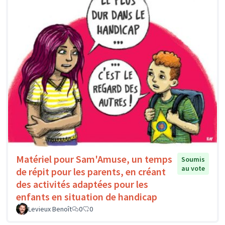
Matériel pour Sam'Amuse, un temps
Soumis
au vote
de répit pour les parents, en créant
des activités adaptées pour les
enfants en situation de handicap
Levieux Benoît
0
0