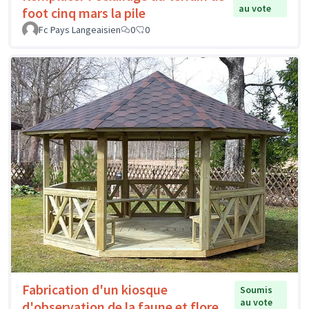
au vote
foot cinq mars la pile
Fc Pays Langeaisien
0
0
Fabrication d'un kiosque
Soumis
au vote
d'observation de la faune et flore