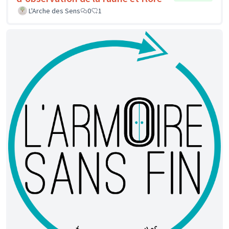
L'Arche des Sens
0
1