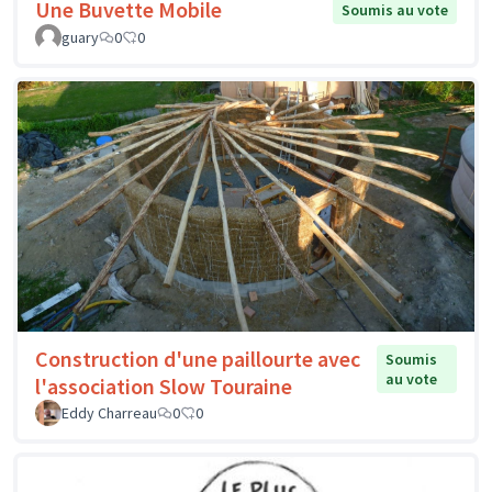
Une Buvette Mobile
Soumis au vote
guary
0
0
Construction d'une paillourte avec
Soumis
au vote
l'association Slow Touraine
Eddy Charreau
0
0