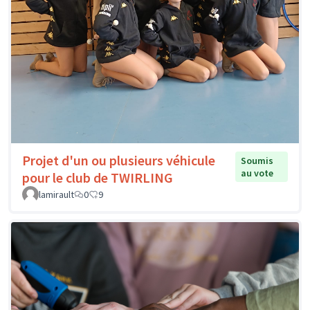
Projet d'un ou plusieurs véhicule
Soumis
au vote
pour le club de TWIRLING
lamirault
0
9