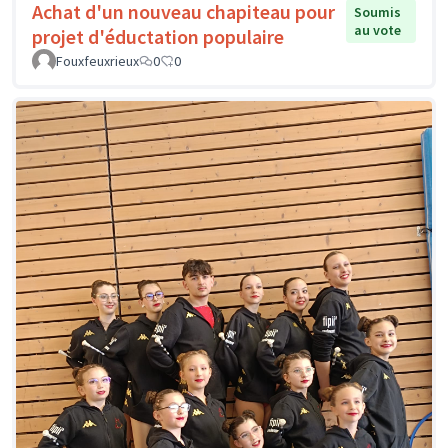
Achat d'un nouveau chapiteau pour
Soumis
au vote
projet d'éductation populaire
Fouxfeuxrieux
0
0