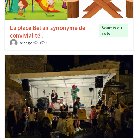
La place Bel air synonyme de
Soumis au
vote
convivialité !
Baranger
0
2