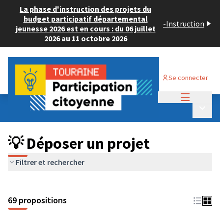
La phase d'instruction des projets du
budget participatif départemental
-
Instruction
jeunesse 2026 est en cours : du 06 juillet
2026 au 11 octobre 2026
Se connecter
Menu princi
Budget Participatif ADULTE 2024
/
Menu p
💡 Déposer un projet
💡 Déposer un projet
Filtrer et rechercher
69 propositions