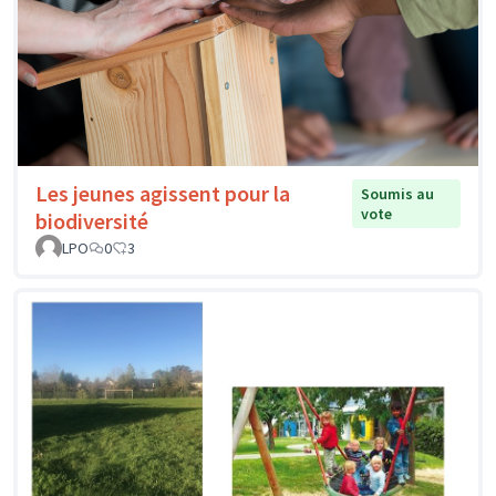
Les jeunes agissent pour la
Soumis au
vote
biodiversité
LPO
0
3