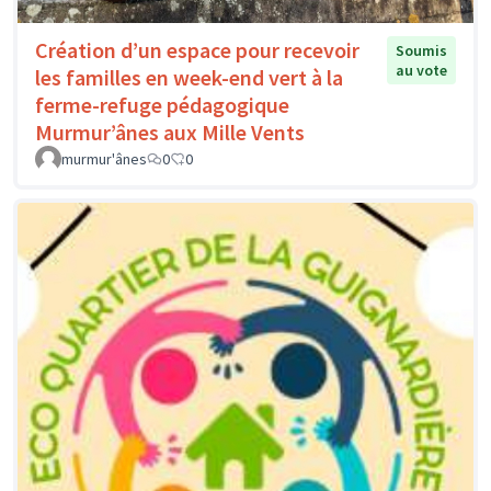
Création d’un espace pour recevoir
Soumis
au vote
les familles en week-end vert à la
ferme-refuge pédagogique
Murmur’ânes aux Mille Vents
murmur'ânes
0
0