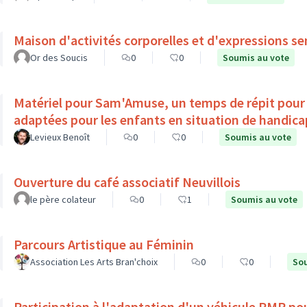
Maison d'activités corporelles et d'expressions se
Or des Soucis
0
0
Soumis au vote
Matériel pour Sam'Amuse, un temps de répit pour l
adaptées pour les enfants en situation de ha
Levieux Benoît
0
0
Soumis au vote
Ouverture du café associatif Neuvillois
le père colateur
0
1
Soumis au vote
Parcours Artistique au Féminin
Association Les Arts Bran'choix
0
0
Sou
Participation à l'adaptation d'un véhicule PMR pou