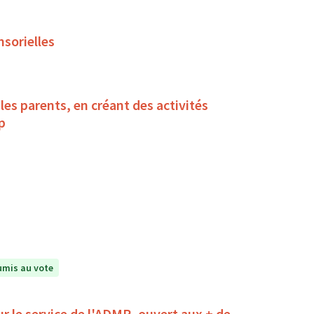
nsorielles
es parents, en créant des activités
ndicap
mis au vote
r le service de l'ADMR, ouvert aux + de