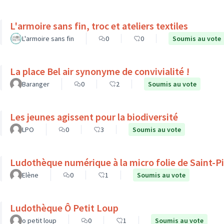
L'armoire sans fin, troc et ateliers textiles
L'armoire sans fin
0
0
Soumis au vote
La place Bel air synonyme de convivialité !
Baranger
0
2
Soumis au vote
Les jeunes agissent pour la biodiversité
LPO
0
3
Soumis au vote
Ludothèque numérique à la micro folie de Saint-P
Elène
0
1
Soumis au vote
Ludothèque Ô Petit Loup
o petit loup
0
1
Soumis au vote