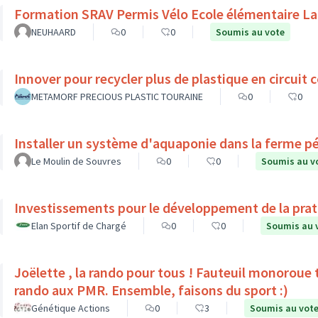
Formation SRAV Permis Vélo Ecole élémentaire La
NEUHAARD
0
0
Soumis au vote
Innover pour recycler plus de plastique en circuit c
METAMORF PRECIOUS PLASTIC TOURAINE
0
0
Installer un système d'aquaponie dans la ferme p
Le Moulin de Souvres
0
0
Soumis au v
Investissements pour le développement de la prati
Elan Sportif de Chargé
0
0
Soumis au 
Joëlette , la rando pour tous ! Fauteuil monoroue tout terrain qui permet 
rando aux PMR. Ensemble, faisons du sport :)
Génétique Actions
0
3
Soumis au vot