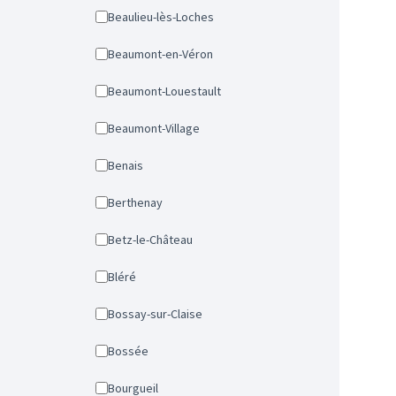
Beaulieu-lès-Loches
Beaumont-en-Véron
Beaumont-Louestault
Beaumont-Village
Benais
Berthenay
Betz-le-Château
Bléré
Bossay-sur-Claise
Bossée
Bourgueil