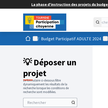
La phase d'instruction des projets du budget
Accueil
Menu principal
Me
/
Budget Participatif ADULTE 2024
💡 Déposer un
projet
Le formulaire ci-dessous filtre
dynamiquement les résultats de la
recherche lorsque les conditions de
recherche sont modifiées.