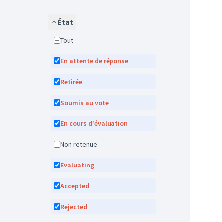
État
Tout
En attente de réponse
Retirée
Soumis au vote
En cours d'évaluation
Non retenue
Evaluating
Accepted
Rejected