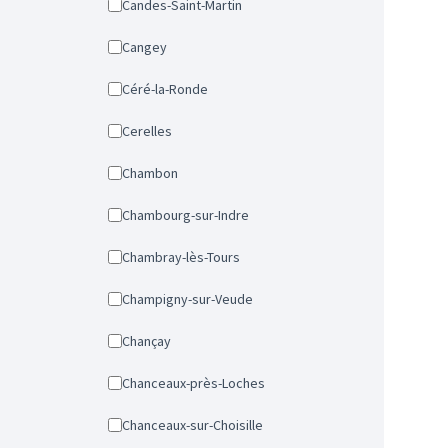
Candes-Saint-Martin
Cangey
Céré-la-Ronde
Cerelles
Chambon
Chambourg-sur-Indre
Chambray-lès-Tours
Champigny-sur-Veude
Chançay
Chanceaux-près-Loches
Chanceaux-sur-Choisille