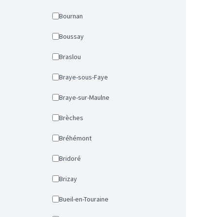
Bournan
Boussay
Braslou
Braye-sous-Faye
Braye-sur-Maulne
Brèches
Bréhémont
Bridoré
Brizay
Bueil-en-Touraine