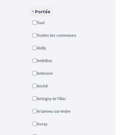
Portée
Tout
Toutes les communes
Abilly
Ambillou
Amboise
Anché
Antogny-le-Tillac
Artannes-sur-Indre
Assay