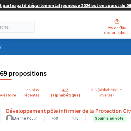
 participatif départemental jeunesse 2026 est en cours : du 06 
Aide - Plus
d'informations
nu utilisateur
/
69 propositions
Les plus
A-Z
Z-A (alphabétique
Aléatoire
récentes
(alphabétique)
inverse)
Développement pôle infirmier de la Protection Civ
Etienne Poulin
0
0
Soumis au vote