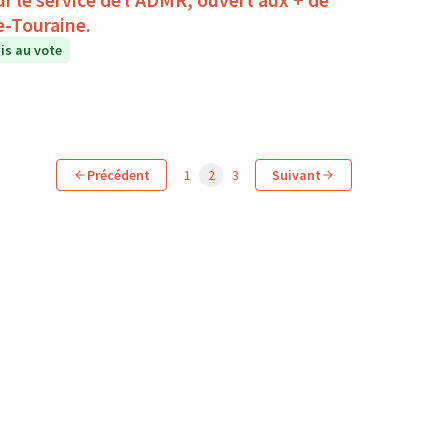
e-Touraine.
s au vote
Précédent
1
2
3
Suivant