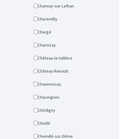
Channay-sur-Lathan
Charentilly
Chargé
Charnizay
Château-la-Vallière
Château-Renault
Chaumussay
Chaveignes
Chédigny
Cheillé
Chemillé-sur-Dême