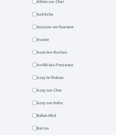
Athée-sur-Cher
Autrèche
Auzouer-en-Touraine
Avoine
Avon-les-Roches
Avrillé-les-Ponceaux
Azay-le-Rideau
Azay-sur-Cher
Azay-sur-Indre
Ballan-Miré
Barrou