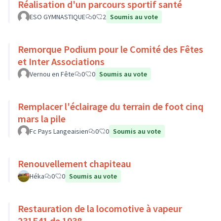
Réalisation d'un parcours sportif santé
ESO GYMNASTIQUE
0
2
Soumis au vote
Remorque Podium pour le Comité des Fêtes
et Inter Associations
Vernou en Fête
0
0
Soumis au vote
Remplacer l'éclairage du terrain de foot cinq
mars la pile
Fc Pays Langeaisien
0
0
Soumis au vote
Renouvellement chapiteau
Héka
0
0
Soumis au vote
Restauration de la locomotive à vapeur
231E41 de 1938