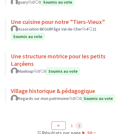
guary
0
0
Soumis au vote
Une cuisine pour notre "Tiers-Vieux"
Association BEGUIN'âge Val-de-Cher
4
21
Soumis au vote
Une structure motrice pour les petits
Larçéens
Maxiloup
0
0
Soumis au vote
Village historique & pédagogique
Regards sur mon patrimoine
0
0
Soumis au vote
1
2
Résultats par page :
50