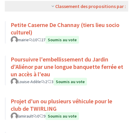
Classement des propositions par :
Petite Caserne De Channay (tiers lieu socio
culturel)
mairie
10
27
Soumis au vote
Poursuivre l'embellissement du Jardin
d'Aliénor par une longue banquette ferrée et
un accès à l'eau
Louise-Adèle
2
3
Soumis au vote
Projet d'un ou plusieurs véhicule pour le
club de TWIRLING
lamirault
0
9
Soumis au vote