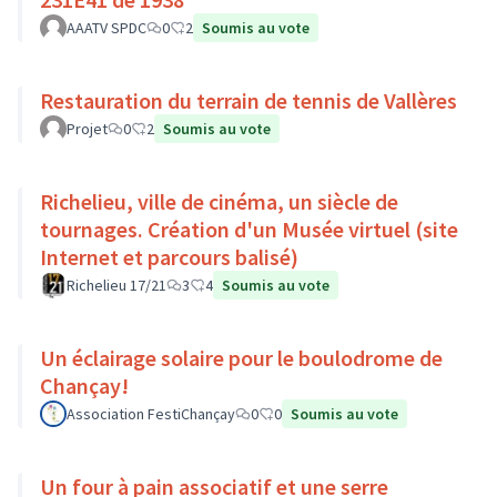
AAATV SPDC
0
2
Soumis au vote
Restauration du terrain de tennis de Vallères
Projet
0
2
Soumis au vote
Richelieu, ville de cinéma, un siècle de
tournages. Création d'un Musée virtuel (site
Internet et parcours balisé)
Richelieu 17/21
3
4
Soumis au vote
Un éclairage solaire pour le boulodrome de
Chançay!
Association FestiChançay
0
0
Soumis au vote
Un four à pain associatif et une serre