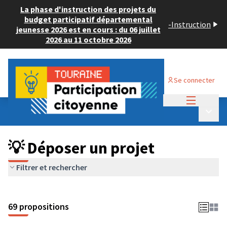
La phase d'instruction des projets du
budget participatif départemental
-
Instruction
jeunesse 2026 est en cours : du 06 juillet
2026 au 11 octobre 2026
Se connecter
Menu princi
Budget Participatif ADULTE 2024
/
Menu p
💡 Déposer un projet
💡 Déposer un projet
Filtrer et rechercher
69 propositions