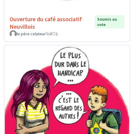
Ouverture du café associatif
Soumis au
vote
Neuvillois
le père colateur
0
1