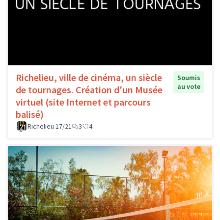
Richelieu, ville de cinéma, un siècle
Soumis
au vote
de tournages. Création d'un Musée
virtuel (site Internet et parcours
balisé)
Richelieu 17/21
3
4