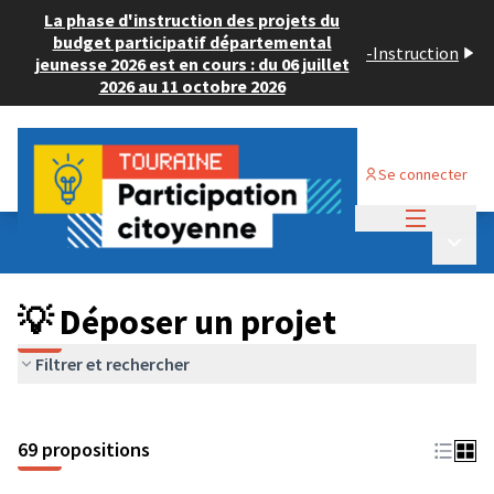
La phase d'instruction des projets du
budget participatif départemental
-
Instruction
jeunesse 2026 est en cours : du 06 juillet
2026 au 11 octobre 2026
Se connecter
Menu princi
Budget Participatif ADULTE 2024
/
Menu p
💡 Déposer un projet
💡 Déposer un projet
Filtrer et rechercher
69 propositions