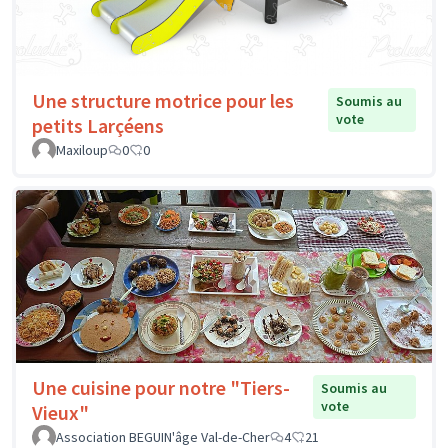
Une structure motrice pour les
Soumis au
vote
petits Larçéens
Maxiloup
0
0
Une cuisine pour notre "Tiers-
Soumis au
vote
Vieux"
Association BEGUIN'âge Val-de-Cher
4
21