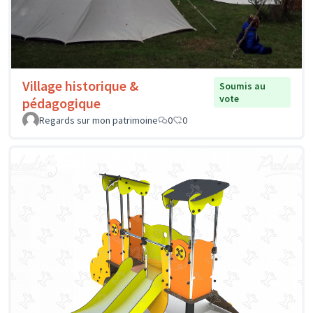
Village historique &
Soumis au
vote
pédagogique
Regards sur mon patrimoine
0
0