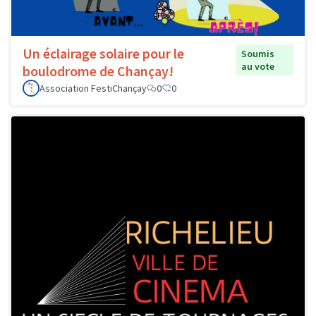
Un éclairage solaire pour le
Soumis
au vote
boulodrome de Chançay!
Association FestiChançay
0
0