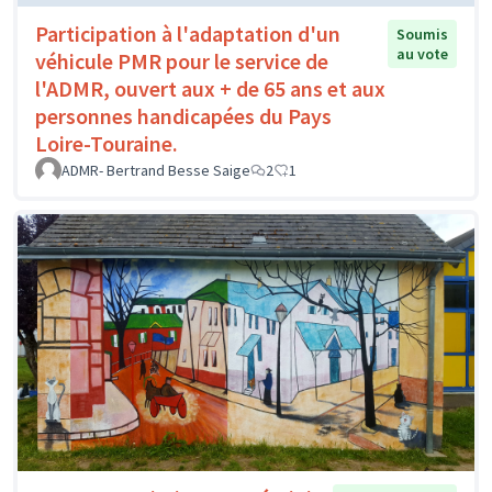
Participation à l'adaptation d'un
Soumis
au vote
véhicule PMR pour le service de
l'ADMR, ouvert aux + de 65 ans et aux
personnes handicapées du Pays
Loire-Touraine.
ADMR- Bertrand Besse Saige
2
1