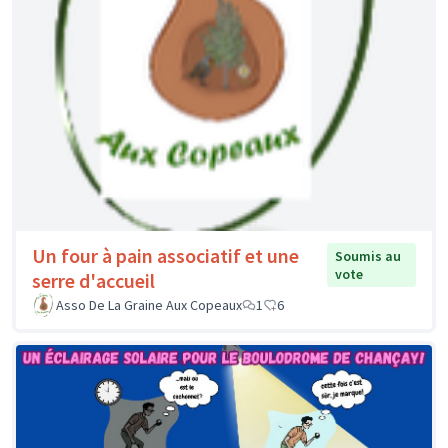
Un four à pain associatif et une
Soumis au
vote
serre d'accueil
Asso De La Graine Aux Copeaux
1
6