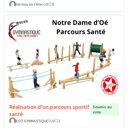
Vernou en Fête
0
0
Réalisation d'un parcours sportif
Soumis au
vote
santé
ESO GYMNASTIQUE
0
2