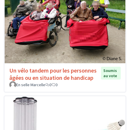
Un vélo tandem pour les personnes
Soumis
au vote
âgées ou en situation de handicap
En selle Marcelle
0
0