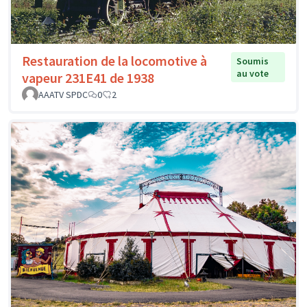
Restauration de la locomotive à
Soumis
au vote
vapeur 231E41 de 1938
AAATV SPDC
0
2