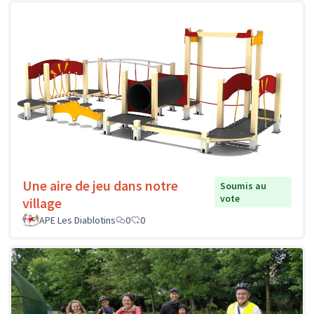
Une aire de jeu dans notre
Soumis au
vote
village
APE Les Diablotins
0
0