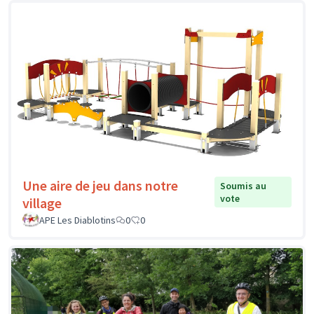
Une aire de jeu dans notre
Soumis au
vote
village
APE Les Diablotins
0
0