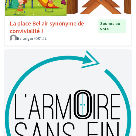
La place Bel air synonyme de
Soumis au
vote
convivialité !
Baranger
0
2