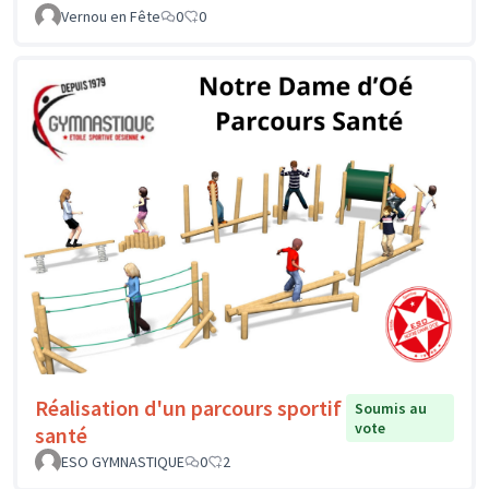
Vernou en Fête
0
0
Réalisation d'un parcours sportif
Soumis au
vote
santé
ESO GYMNASTIQUE
0
2