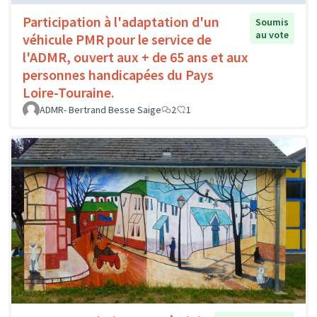
Participation à l'adaptation d'un
Soumis
au vote
véhicule PMR pour le service de
l'ADMR, ouvert aux + de 65 ans et aux
personnes handicapées du Pays
Loire-Touraine.
ADMR- Bertrand Besse Saige
2
1