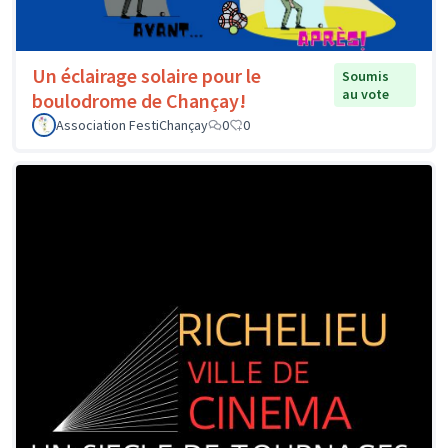
Un éclairage solaire pour le
Soumis
au vote
boulodrome de Chançay!
Association FestiChançay
0
0