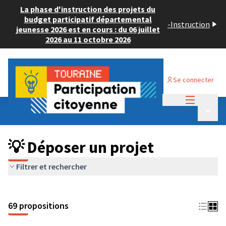
La phase d'instruction des projets du
budget participatif départemental
-
Instruction
jeunesse 2026 est en cours : du 06 juillet
2026 au 11 octobre 2026
Se connecter
Menu princi
Budget Participatif ADULTE 2024
/
Menu p
💡 Déposer un projet
💡 Déposer un projet
Filtrer et rechercher
69 propositions