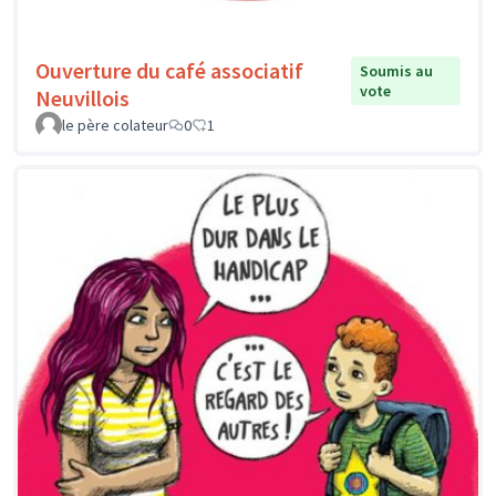
Ouverture du café associatif
Soumis au
vote
Neuvillois
le père colateur
0
1