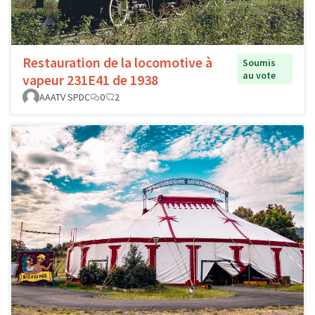
Restauration de la locomotive à
Soumis
au vote
vapeur 231E41 de 1938
AAATV SPDC
0
2