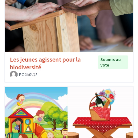
Les jeunes agissent pour la
Soumis au
vote
biodiversité
LPO
0
3