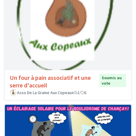
Un four à pain associatif et une
Soumis au
vote
serre d'accueil
Asso De La Graine Aux Copeaux
1
6