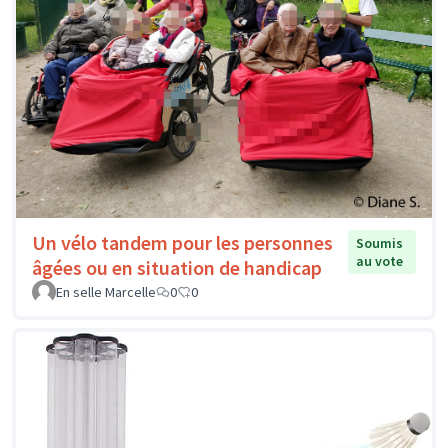
Un vélo tandem pour les personnes
Soumis
au vote
âgées ou en situation de handicap
En selle Marcelle
0
0