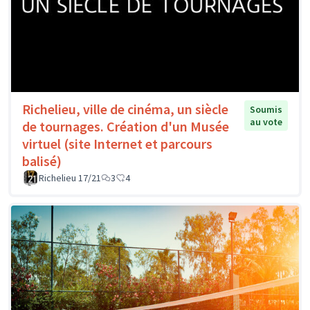
Richelieu, ville de cinéma, un siècle
Soumis
au vote
de tournages. Création d'un Musée
virtuel (site Internet et parcours
balisé)
Richelieu 17/21
3
4