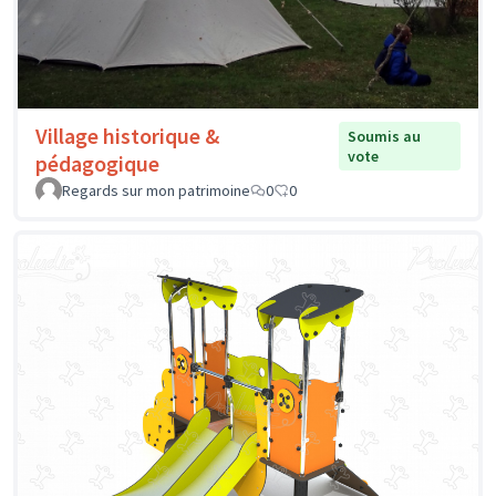
Village historique &
Soumis au
vote
pédagogique
Regards sur mon patrimoine
0
0