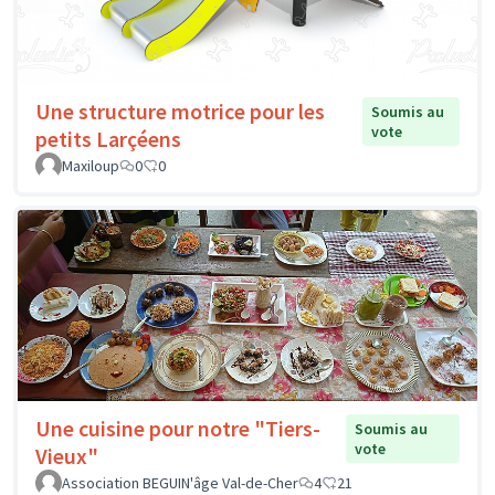
Une structure motrice pour les
Soumis au
vote
petits Larçéens
Maxiloup
0
0
Une cuisine pour notre "Tiers-
Soumis au
vote
Vieux"
Association BEGUIN'âge Val-de-Cher
4
21