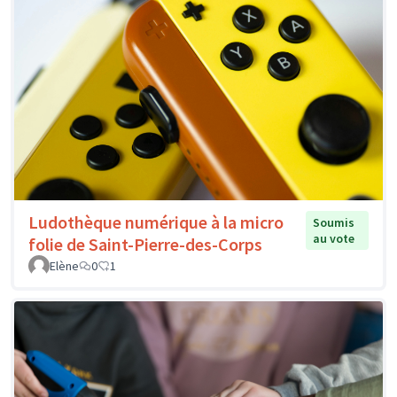
Ludothèque numérique à la micro
Soumis
au vote
folie de Saint-Pierre-des-Corps
Elène
0
1