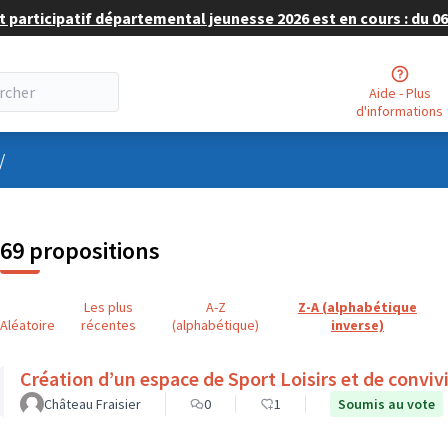
 participatif départemental jeunesse 2026 est en cours : du 06 
Aide - Plus
d'informations
nu utilisateur
/
69 propositions
Les plus
A-Z
Z-A (alphabétique
Aléatoire
récentes
(alphabétique)
inverse)
Création d’un espace de Sport Loisirs et de convivi
Château Fraisier
0
1
Soumis au vote