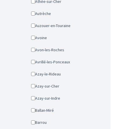
Athée-sur-Cher
Autrèche
Auzouer-en-Touraine
Avoine
Avon-les-Roches
Avrillé-les-Ponceaux
Azay-le-Rideau
Azay-sur-Cher
Azay-sur-Indre
Ballan-Miré
Barrou