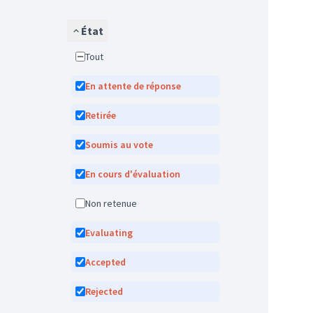
État
Tout
En attente de réponse
Retirée
Soumis au vote
En cours d'évaluation
Non retenue
Evaluating
Accepted
Rejected