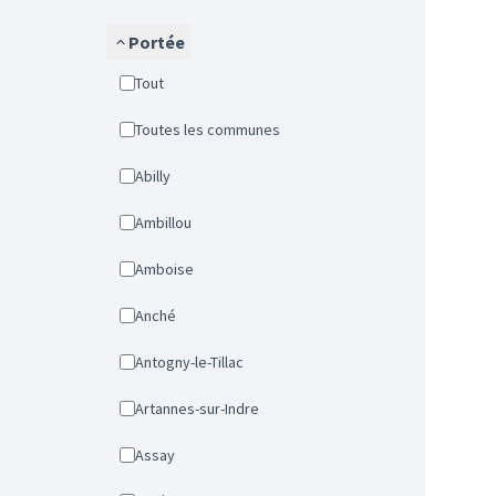
Portée
Tout
Toutes les communes
Abilly
Ambillou
Amboise
Anché
Antogny-le-Tillac
Artannes-sur-Indre
Assay