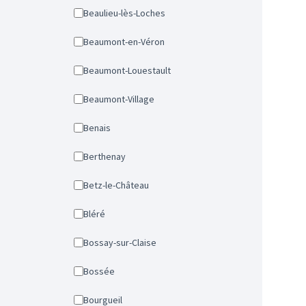
Beaulieu-lès-Loches
Beaumont-en-Véron
Beaumont-Louestault
Beaumont-Village
Benais
Berthenay
Betz-le-Château
Bléré
Bossay-sur-Claise
Bossée
Bourgueil