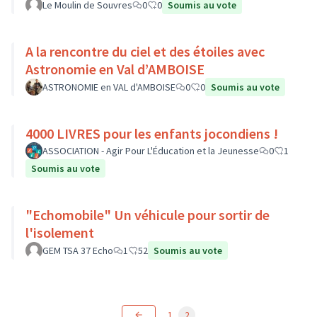
Le Moulin de Souvres
0
0
Soumis au vote
A la rencontre du ciel et des étoiles avec
Astronomie en Val d’AMBOISE
ASTRONOMIE en VAL d'AMBOISE
0
0
Soumis au vote
4000 LIVRES pour les enfants jocondiens !
ASSOCIATION - Agir Pour L'Éducation et la Jeunesse
0
1
Soumis au vote
"Echomobile" Un véhicule pour sortir de
l'isolement
GEM TSA 37 Echo
1
52
Soumis au vote
1
2