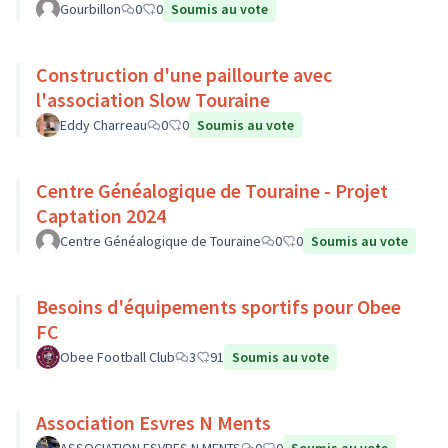
Gourbillon
0
0
Soumis au vote
Construction d'une paillourte avec
l'association Slow Touraine
Eddy Charreau
0
0
Soumis au vote
Centre Généalogique de Touraine - Projet
Captation 2024
Centre Généalogique de Touraine
0
0
Soumis au vote
Besoins d'équipements sportifs pour Obee
FC
Obee Football Club
3
91
Soumis au vote
Association Esvres N Ments