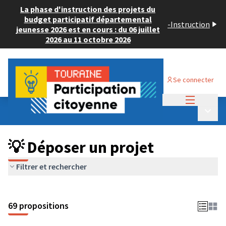
La phase d'instruction des projets du
budget participatif départemental
-
Instruction
jeunesse 2026 est en cours : du 06 juillet
2026 au 11 octobre 2026
Se connecter
Menu princi
Budget Participatif ADULTE 2024
/
Menu p
💡 Déposer un projet
💡 Déposer un projet
Filtrer et rechercher
69 propositions