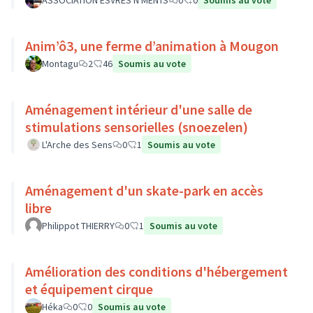
ASSOCIATION ESVRES N MENTS
0
0
Soumis au vote
Anim’ô3, une ferme d’animation à Mougon
Montagu
2
46
Soumis au vote
Aménagement intérieur d'une salle de
stimulations sensorielles (snoezelen)
L'Arche des Sens
0
1
Soumis au vote
Aménagement d'un skate-park en accès
libre
Philippot THIERRY
0
1
Soumis au vote
Amélioration des conditions d'hébergement
et équipement cirque
Héka
0
0
Soumis au vote