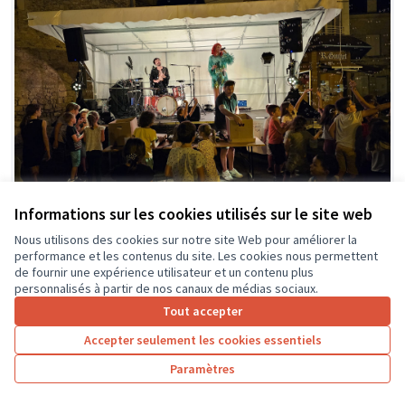
Informations sur les cookies utilisés sur le site web
Nous utilisons des cookies sur notre site Web pour améliorer la
performance et les contenus du site. Les cookies nous permettent
Remorque Podium pour le Comité
Soumis
de fournir une expérience utilisateur et un contenu plus
au vote
des Fêtes et Inter Associations
personnalisés à partir de nos canaux de médias sociaux.
Vernou en Fête
0
0
Tout accepter
Accepter seulement les cookies essentiels
Paramètres