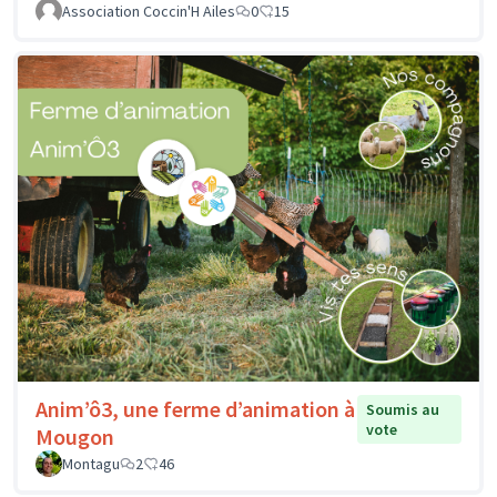
Association Coccin'H Ailes
0
15
Anim’ô3, une ferme d’animation à
Soumis au
vote
Mougon
Montagu
2
46