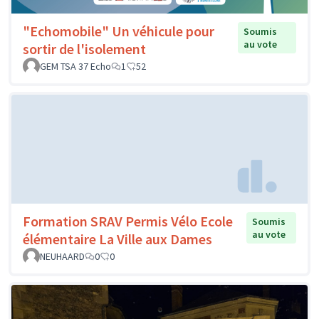
"Echomobile" Un véhicule pour
Soumis
au vote
sortir de l'isolement
GEM TSA 37 Echo
1
52
Formation SRAV Permis Vélo Ecole
Soumis
au vote
élémentaire La Ville aux Dames
NEUHAARD
0
0