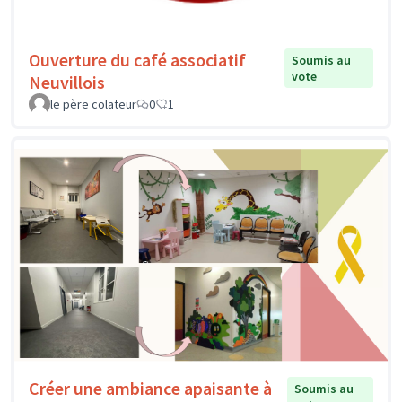
Ouverture du café associatif
Soumis au
vote
Neuvillois
le père colateur
0
1
Créer une ambiance apaisante à
Soumis au