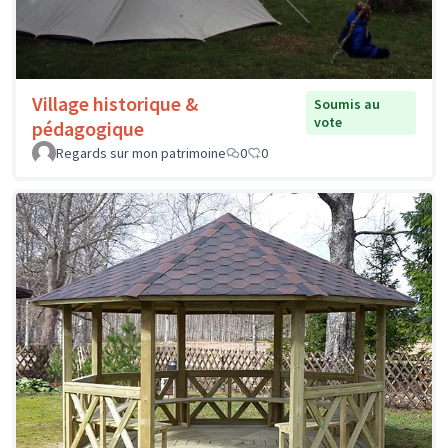
Village historique &
Soumis au
vote
pédagogique
Regards sur mon patrimoine
0
0