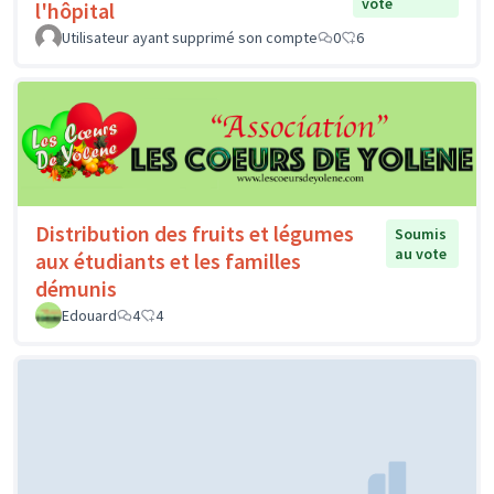
vote
l'hôpital
Utilisateur ayant supprimé son compte
0
6
Distribution des fruits et légumes
Soumis
au vote
aux étudiants et les familles
démunis
Edouard
4
4