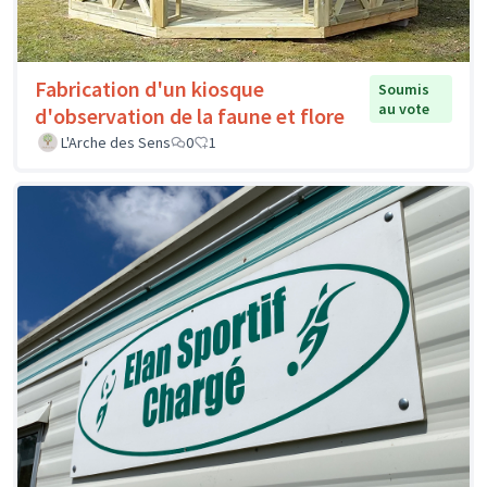
Fabrication d'un kiosque
Soumis
au vote
d'observation de la faune et flore
L'Arche des Sens
0
1