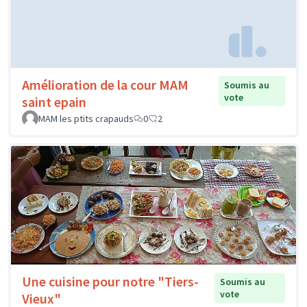
Amélioration de la cour MAM
Soumis au
vote
saint epain
MAM les ptits crapauds
0
2
Une cuisine pour notre "Tiers-
Soumis au
vote
Vieux"