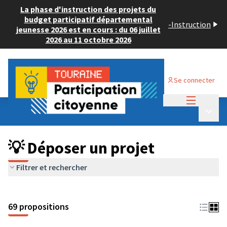
La phase d'instruction des projets du
budget participatif départemental
-
Instruction
jeunesse 2026 est en cours : du 06 juillet
2026 au 11 octobre 2026
Se connecter
Menu princi
Budget Participatif ADULTE 2024
/
Menu p
💡 Déposer un projet
💡 Déposer un projet
Filtrer et rechercher
69 propositions