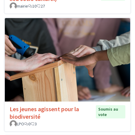
mairie
10
27
Les jeunes agissent pour la
Soumis au
vote
biodiversité
LPO
0
3