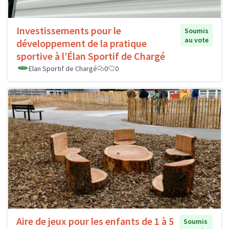
Investissements pour le
Soumis
au vote
développement de la pratique
sportive à l’Élan Sportif de Chargé
Elan Sportif de Chargé
0
0
Aire de jeux pour les enfants de 1 à 5
Soumis