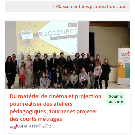
Classement des propositions par :
Du matériel de cinéma et projection
Soumis
au vote
pour réaliser des ateliers
pédagogiques, tourner et projeter
des courts métrages
CLeAP Asso
2
2