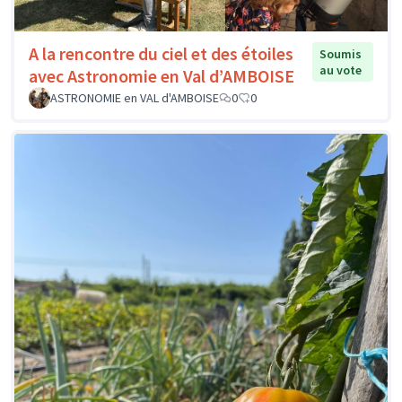
A la rencontre du ciel et des étoiles
Soumis
au vote
avec Astronomie en Val d’AMBOISE
ASTRONOMIE en VAL d'AMBOISE
0
0