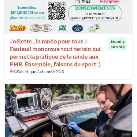
Joëlette , la rando pour tous !
Soumis
au vote
Fauteuil monoroue tout terrain qui
permet la pratique de la rando aux
PMR. Ensemble, faisons du sport :)
Génétique Actions
0
3