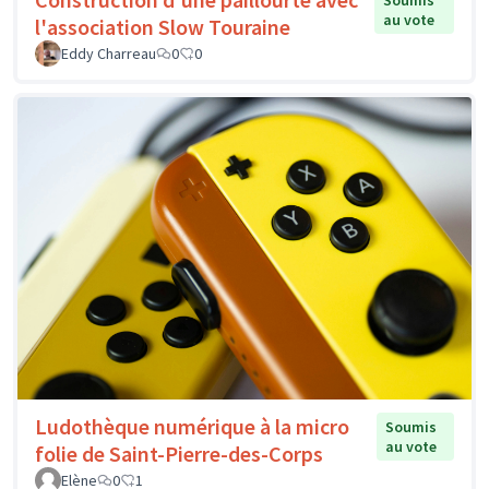
Soumis
au vote
l'association Slow Touraine
Eddy Charreau
0
0
Ludothèque numérique à la micro
Soumis
au vote
folie de Saint-Pierre-des-Corps
Elène
0
1