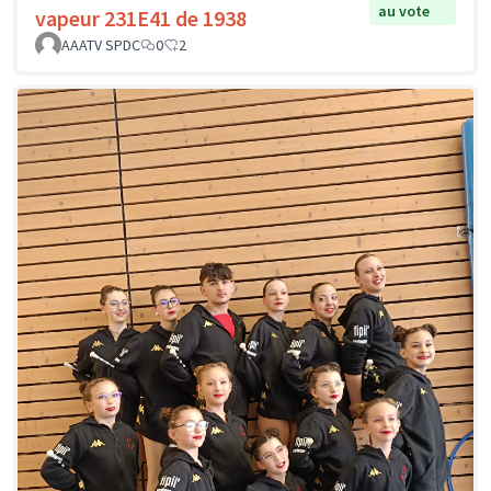
au vote
vapeur 231E41 de 1938
AAATV SPDC
0
2