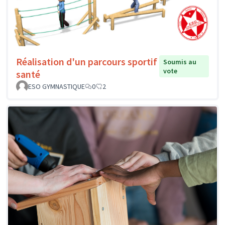
Réalisation d'un parcours sportif
Soumis au
vote
santé
ESO GYMNASTIQUE
0
2