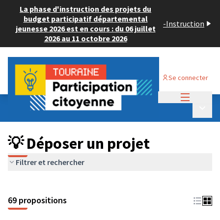
La phase d'instruction des projets du
budget participatif départemental
-
Instruction
jeunesse 2026 est en cours : du 06 juillet
2026 au 11 octobre 2026
Se connecter
Menu princi
Budget Participatif ADULTE 2024
/
Menu p
💡 Déposer un projet
💡 Déposer un projet
Filtrer et rechercher
69 propositions