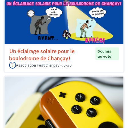
Un éclairage solaire pour le
Soumis
au vote
boulodrome de Chançay!
Association FestiChançay
0
0