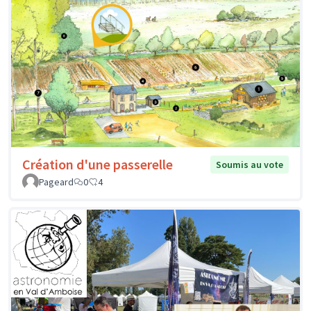
Création d'une passerelle
Soumis au vote
Pageard
0
4