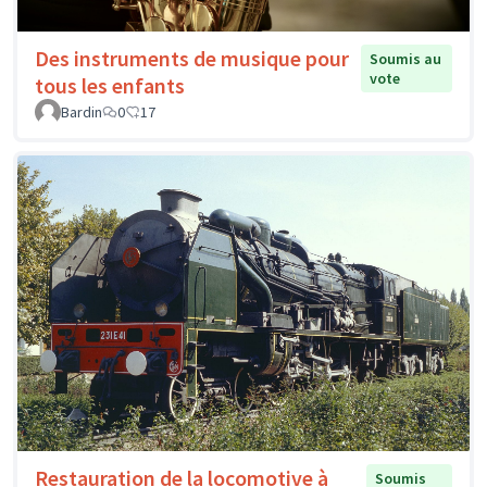
Des instruments de musique pour
Soumis au
vote
tous les enfants
Bardin
0
17
Restauration de la locomotive à
Soumis