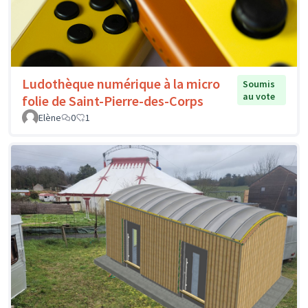
Ludothèque numérique à la micro
Soumis
au vote
folie de Saint-Pierre-des-Corps
Elène
0
1