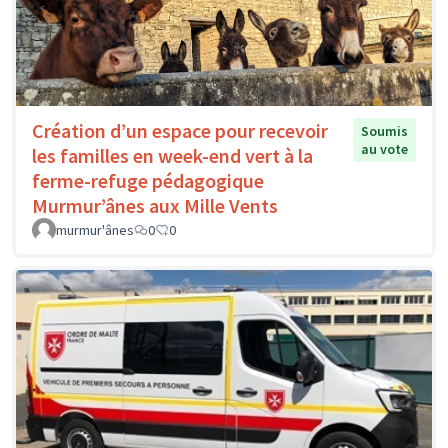
Création d’un espace pour recevoir
Soumis
au vote
les familles en week-end vert à la
ferme-refuge pédagogique
Murmur’ânes aux Mille Vents
murmur'ânes
0
0