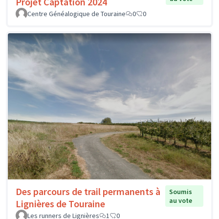
Projet Captation 2024
Centre Généalogique de Touraine
0
0
Des parcours de trail permanents à
Soumis
au vote
Lignières de Touraine
Les runners de Lignières
1
0