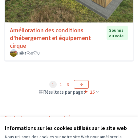
Amélioration des conditions
Soumis
au vote
d'hébergement et équipement
cirque
Héka
0
0
1
2
3
Résultats par page :
25
Voir toutes les propositions retirées
Informations sur les cookies utilisés sur le site web
Nous utilisons des cookies sur notre site Web pour améliorer la