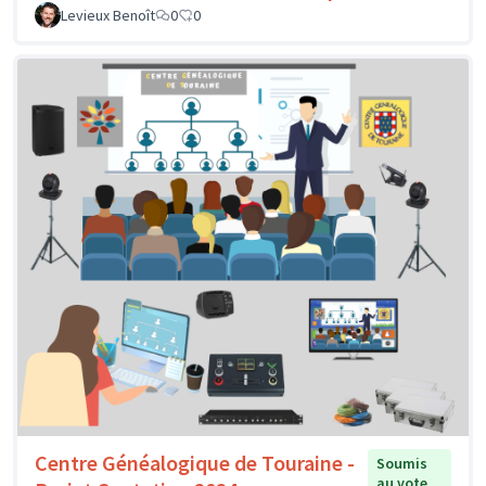
Levieux Benoît
0
0
Centre Généalogique de Touraine -
Soumis
au vote