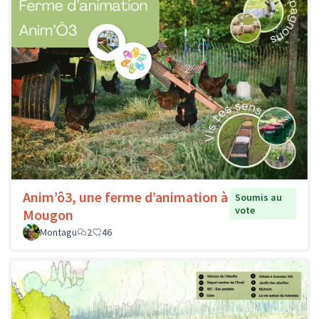
Anim’ô3, une ferme d’animation à
Soumis au
vote
Mougon
Montagu
2
46