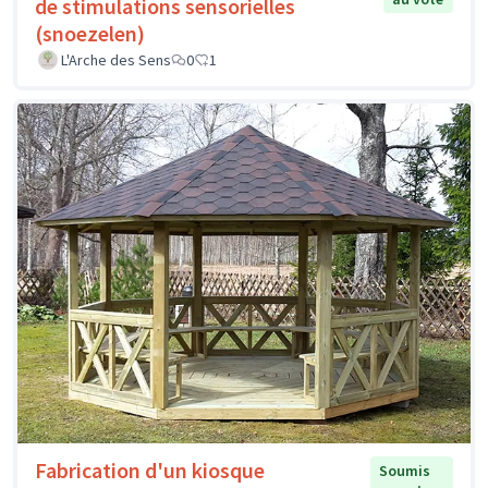
de stimulations sensorielles
(snoezelen)
L'Arche des Sens
0
1
Fabrication d'un kiosque
Soumis