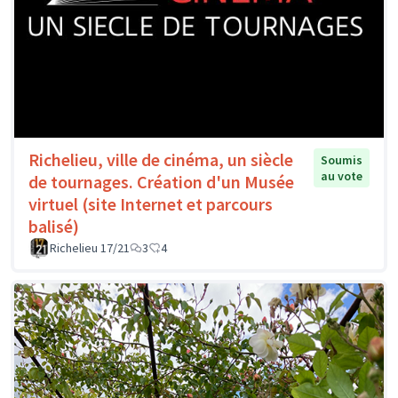
Richelieu, ville de cinéma, un siècle
Soumis
au vote
de tournages. Création d'un Musée
virtuel (site Internet et parcours
balisé)
Richelieu 17/21
3
4