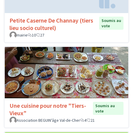
Petite Caserne De Channay (tiers
Soumis au
vote
lieu socio culturel)
mairie
10
27
Une cuisine pour notre "Tiers-
Soumis au
vote
Vieux"
Association BEGUIN'âge Val-de-Cher
4
21