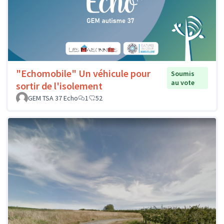
"Echomobile" Un véhicule pour
Soumis
au vote
sortir de l'isolement
GEM TSA 37 Echo
1
52