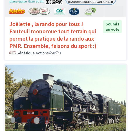
Joëlette , la rando pour tous !
Soumis
au vote
Fauteuil monoroue tout terrain qui
permet la pratique de la rando aux
PMR. Ensemble, faisons du sport :)
Génétique Actions
0
3