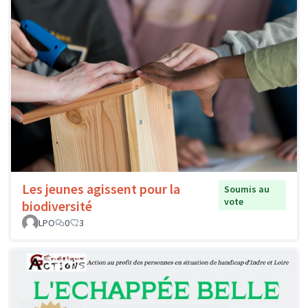
Les jeunes agissent pour la
Soumis au
vote
biodiversité
LPO
0
3