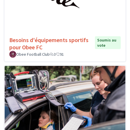
Besoins d'équipements sportifs
Soumis au
vote
pour Obee FC
Obee Football Club
3
91