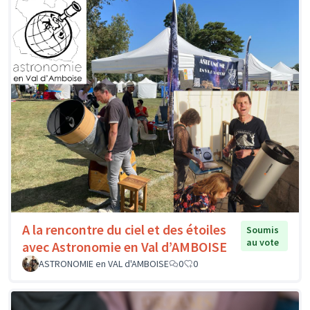
A la rencontre du ciel et des étoiles
Soumis
au vote
avec Astronomie en Val d’AMBOISE
ASTRONOMIE en VAL d'AMBOISE
0
0