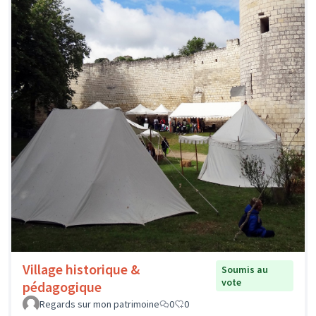
Village historique &
Soumis au
vote
pédagogique
Regards sur mon patrimoine
0
0