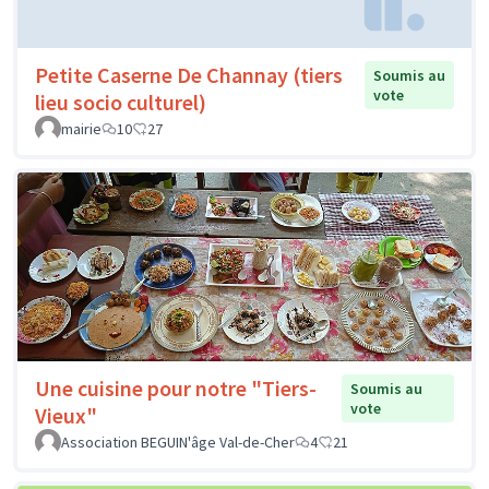
Petite Caserne De Channay (tiers
Soumis au
vote
lieu socio culturel)
mairie
10
27
Une cuisine pour notre "Tiers-
Soumis au
vote
Vieux"
Association BEGUIN'âge Val-de-Cher
4
21