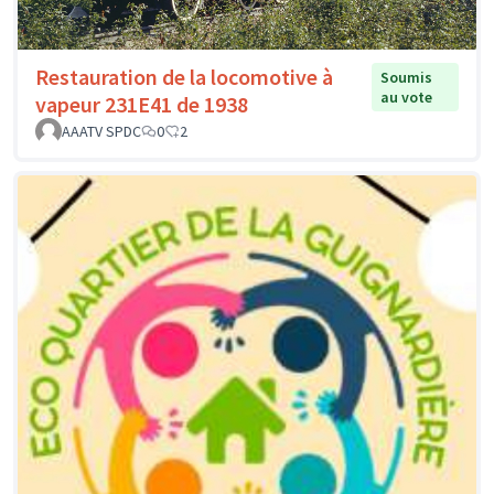
Restauration de la locomotive à
Soumis
au vote
vapeur 231E41 de 1938
AAATV SPDC
0
2