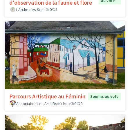
au vote
d'observation de la faune et flore
L'Arche des Sens
0
1
Parcours Artistique au Féminin
Soumis au vote
Association Les Arts Bran'choix
0
0