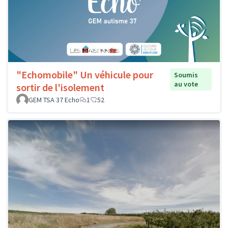
"Echomobile" Un véhicule pour
Soumis
au vote
sortir de l'isolement
GEM TSA 37 Echo
1
52