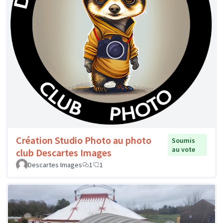
Création Studio Photo au photo
Soumis
au vote
club Descartes Images
Descartes Images
1
1