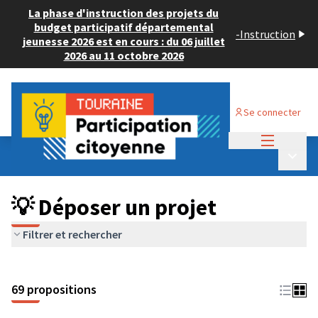
La phase d'instruction des projets du
budget participatif départemental
-
Instruction
jeunesse 2026 est en cours : du 06 juillet
2026 au 11 octobre 2026
Se connecter
Menu princi
Budget Participatif ADULTE 2024
/
Menu p
💡 Déposer un projet
💡 Déposer un projet
Filtrer et rechercher
69 propositions