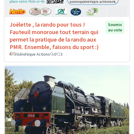
Joëlette , la rando pour tous !
Soumis
au vote
Fauteuil monoroue tout terrain qui
permet la pratique de la rando aux
PMR. Ensemble, faisons du sport :)
Génétique Actions
0
3