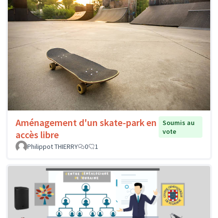
Aménagement d'un skate-park en
Soumis au
vote
accès libre
Philippot THIERRY
0
1