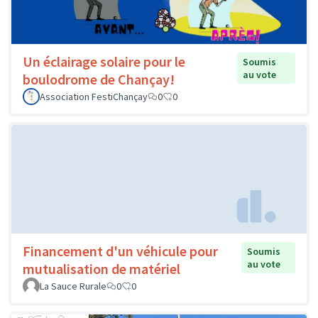
Un éclairage solaire pour le
Soumis
au vote
boulodrome de Chançay!
Association FestiChançay
0
0
Financement d'un véhicule pour
Soumis
au vote
mutualisation de matériel
La Sauce Rurale
0
0