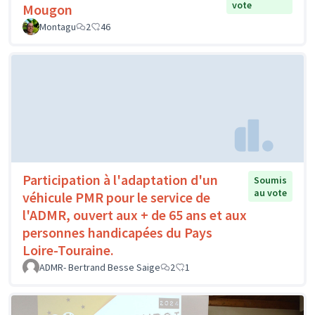
vote
Mougon
Montagu
2
46
Participation à l'adaptation d'un
Soumis
au vote
véhicule PMR pour le service de
l'ADMR, ouvert aux + de 65 ans et aux
personnes handicapées du Pays
Loire-Touraine.
ADMR- Bertrand Besse Saige
2
1