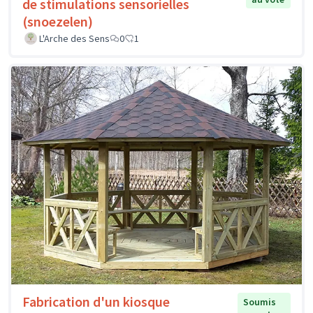
de stimulations sensorielles
(snoezelen)
L'Arche des Sens
0
1
Fabrication d'un kiosque
Soumis