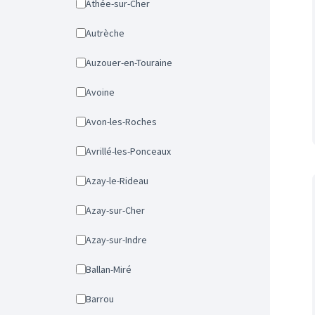
Athée-sur-Cher
Autrèche
Auzouer-en-Touraine
Avoine
Avon-les-Roches
Avrillé-les-Ponceaux
Azay-le-Rideau
Azay-sur-Cher
Azay-sur-Indre
Ballan-Miré
Barrou