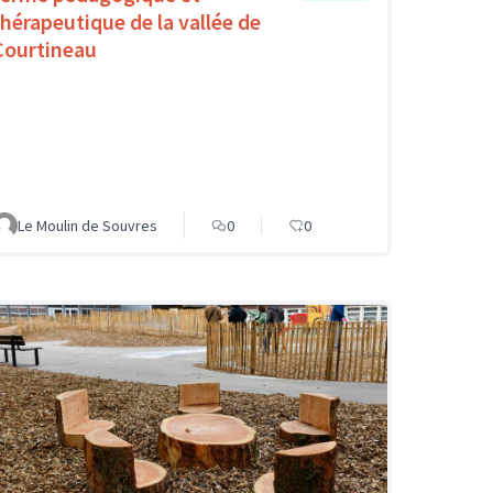
thérapeutique de la vallée de
Courtineau
Le Moulin de Souvres
0
0