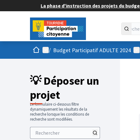
La phase d'instruction des projets du budget
Accueil
Menu principal
Me
/
Budget Participatif ADULTE 2024
💡 Déposer un
projet
Le formulaire ci-dessous filtre
dynamiquement les résultats de la
recherche lorsque les conditions de
recherche sont modifiées.