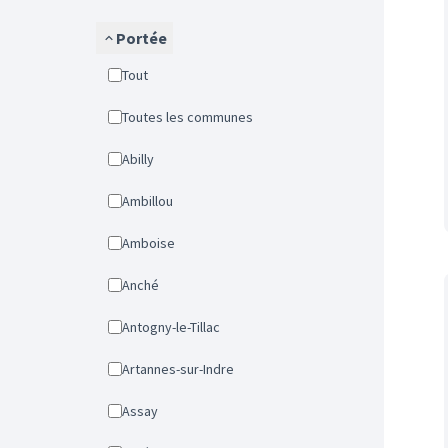
Portée
Tout
Toutes les communes
Abilly
Ambillou
Amboise
Anché
Antogny-le-Tillac
Artannes-sur-Indre
Assay