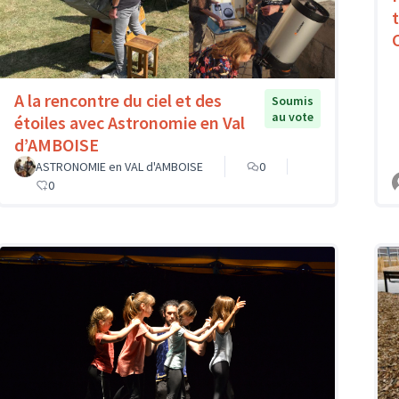
A la rencontre du ciel et des
Soumis
au vote
étoiles avec Astronomie en Val
d’AMBOISE
ASTRONOMIE en VAL d'AMBOISE
0
0