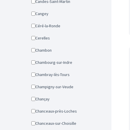
Candes-Saint-Martin
Cangey
Céré-la-Ronde
Cerelles
Chambon
Chambourg-sur-Indre
Chambray-lès-Tours
Champigny-sur-Veude
Chançay
Chanceaux-près-Loches
Chanceaux-sur-Choisille