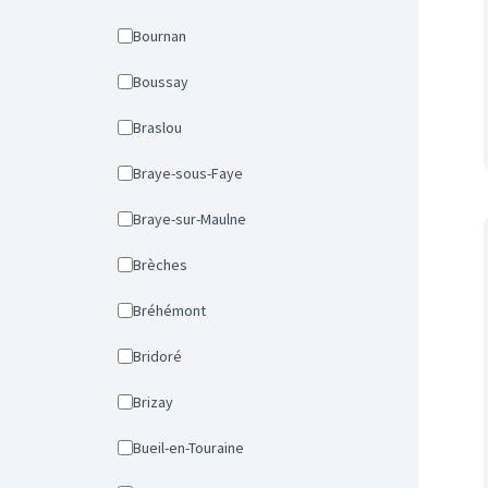
Bournan
Boussay
Braslou
Braye-sous-Faye
Braye-sur-Maulne
Brèches
Bréhémont
Bridoré
Brizay
Bueil-en-Touraine