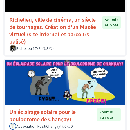
Richelieu, ville de cinéma, un siècle
Soumis
au vote
de tournages. Création d'un Musée
virtuel (site Internet et parcours
balisé)
Richelieu 17/21
3
4
Un éclairage solaire pour le
Soumis
au vote
boulodrome de Chançay!
Association FestiChançay
0
0