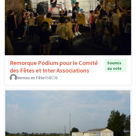
Remorque Podium pour le Comité
Soumis
au vote
des Fêtes et Inter Associations
Vernou en Fête
0
0