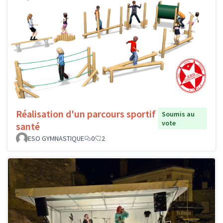
Réalisation d'un parcours sportif
Soumis au
vote
santé
ESO GYMNASTIQUE
0
2