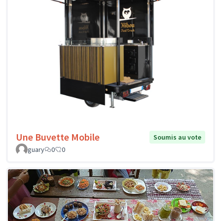
Une Buvette Mobile
Soumis au vote
guary
0
0