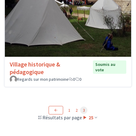
Village historique &
Soumis au
vote
pédagogique
Regards sur mon patrimoine
0
0
1
2
3
Résultats par page :
25