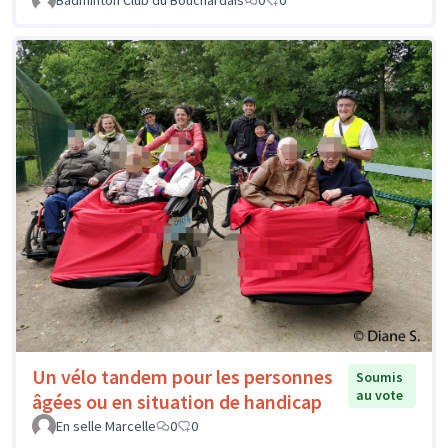
Badminton Club du Bouchardais
0
0
Un vélo tandem pour les personnes
Soumis
au vote
âgées ou en situation de handicap
En selle Marcelle
0
0