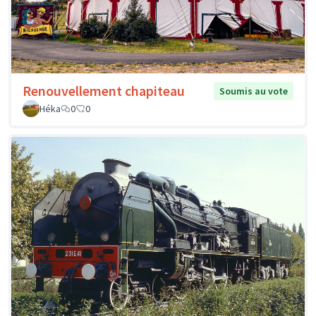
Renouvellement chapiteau
Soumis au vote
Héka
0
0