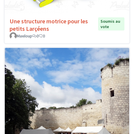
Une structure motrice pour les
Soumis au
vote
petits Larçéens
Maxiloup
0
0