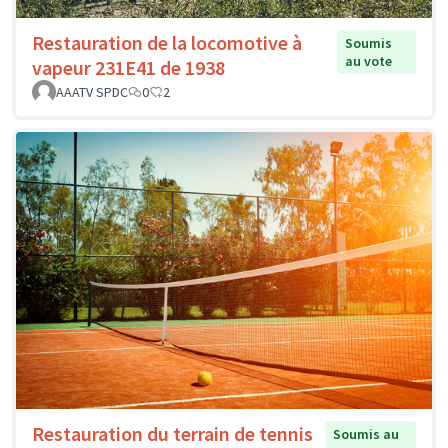
Restauration de la locomotive à
Soumis
au vote
vapeur 231E41 de 1938
AAATV SPDC
0
2
Restauration du terrain de tennis
Soumis au