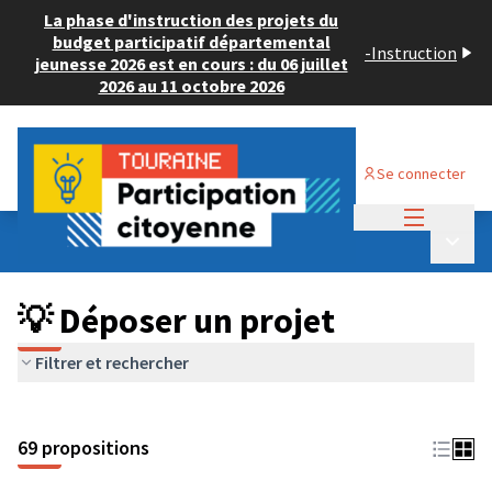
La phase d'instruction des projets du
budget participatif départemental
-
Instruction
jeunesse 2026 est en cours : du 06 juillet
2026 au 11 octobre 2026
Se connecter
Menu princi
Budget Participatif ADULTE 2024
/
Menu p
💡 Déposer un projet
💡 Déposer un projet
Filtrer et rechercher
69 propositions