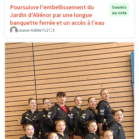
Poursuivre l'embellissement du
Soumis
au vote
Jardin d'Aliénor par une longue
banquette ferrée et un accès à l'eau
Louise-Adèle
2
3