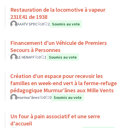
Restauration de la locomotive à vapeur
231E41 de 1938
AAATV SPDC
0
2
Soumis au vote
Financement d'un Véhicule de Premiers
Secours à Personnes
LE HENAFF
0
1
Soumis au vote
Création d’un espace pour recevoir les
familles en week-end vert à la ferme-refuge
pédagogique Murmur’ânes aux Mille Vents
murmur'ânes
0
0
Soumis au vote
Un four à pain associatif et une serre
d'accueil