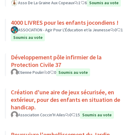
Asso De La Graine Aux Copeaux
1
6
Soumis au vote
4000 LIVRES pour les enfants jocondiens !
ASSOCIATION - Agir Pour L'Éducation et la Jeunesse
0
1
Soumis au vote
Développement pôle infirmier de la
Protection Civile 37
Etienne Poulin
0
0
Soumis au vote
Création d'une aire de jeux sécurisée, en
extérieur, pour des enfants en situation de
handicap.
Association Coccin'H Ailes
0
15
Soumis au vote
Poursuivre l'embellissement du Jardin