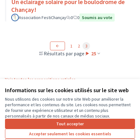
Un éclairage solaire pour le boulodrome de
Chançay!
Association FestiChançay
0
0
Soumis au vote
1
2
3
Résultats par page :
25
Voir toutes les propositions retirées
Informations sur les cookies utilisés sur le site web
Nous utilisons des cookies sur notre site Web pour améliorer la
Conditions d'utilisation
performance et les contenus du site. Les cookies nous permettent
Paramètres des cookies
de fournir une expérience utilisateur et un contenu plus
CD37 sur X
CD37 sur Facebook
CD37 sur Instagram
CD37 sur YouTube
personnalisés à partir de nos canaux de médias sociaux.
(Lien externe)
(Lien externe)
(Lien externe)
(Lien externe)
Tout accepter
Accepter seulement les cookies essentiels