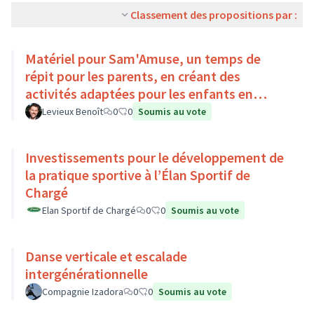
Classement des propositions par :
Matériel pour Sam'Amuse, un temps de
répit pour les parents, en créant des
activités adaptées pour les enfants en
situation de handicap
Levieux Benoît
0
0
Soumis au vote
Investissements pour le développement de
la pratique sportive à l’Élan Sportif de
Chargé
Elan Sportif de Chargé
0
0
Soumis au vote
Danse verticale et escalade
intergénérationnelle
Compagnie Izadora
0
0
Soumis au vote