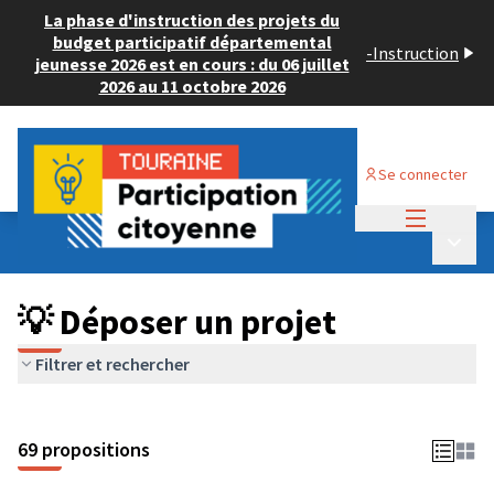
La phase d'instruction des projets du
budget participatif départemental
-
Instruction
jeunesse 2026 est en cours : du 06 juillet
2026 au 11 octobre 2026
Se connecter
Menu princi
Budget Participatif ADULTE 2024
/
Menu p
💡 Déposer un projet
💡 Déposer un projet
Filtrer et rechercher
69 propositions