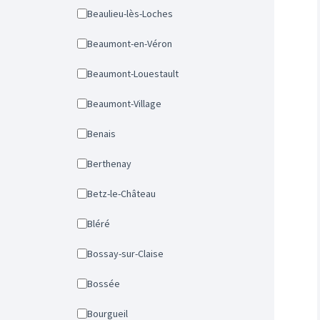
Beaulieu-lès-Loches
Beaumont-en-Véron
Beaumont-Louestault
Beaumont-Village
Benais
Berthenay
Betz-le-Château
Bléré
Bossay-sur-Claise
Bossée
Bourgueil