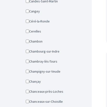
Candes-Saint-Martin
Cangey
Céré-la-Ronde
Cerelles
Chambon
Chambourg-sur-Indre
Chambray-lès-Tours
Champigny-sur-Veude
Chançay
Chanceaux-près-Loches
Chanceaux-sur-Choisille