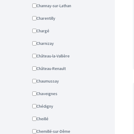
Channay-sur-Lathan
Charentilly
Chargé
Charnizay
Château-la-Vallière
Château-Renault
Chaumussay
Chaveignes
Chédigny
Cheillé
Chemillé-sur-Dême