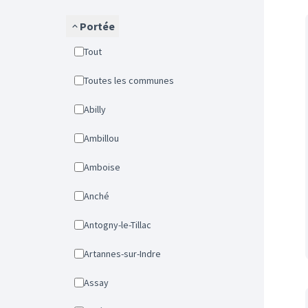
Portée
Tout
Toutes les communes
Abilly
Ambillou
Amboise
Anché
Antogny-le-Tillac
Artannes-sur-Indre
Assay