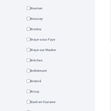
Bournan
Boussay
Braslou
Braye-sous-Faye
Braye-sur-Maulne
Brèches
Bréhémont
Bridoré
Brizay
Bueil-en-Touraine