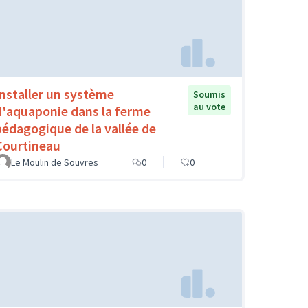
Installer un système
Soumis
au vote
d'aquaponie dans la ferme
pédagogique de la vallée de
Courtineau
Le Moulin de Souvres
0
0