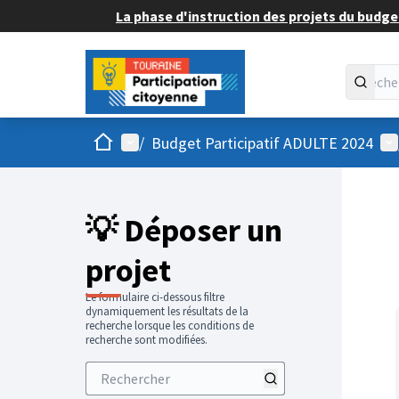
La phase d'instruction des projets du budget
Accueil
Menu principal
Me
/
Budget Participatif ADULTE 2024
💡 Déposer un
projet
Le formulaire ci-dessous filtre
dynamiquement les résultats de la
recherche lorsque les conditions de
recherche sont modifiées.