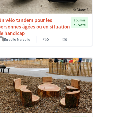
Un vélo tandem pour les
Soumis
au vote
personnes âgées ou en situation
de handicap
En selle Marcelle
0
0