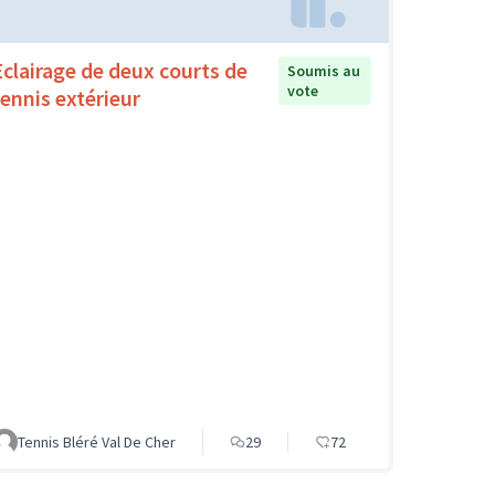
Eclairage de deux courts de
Soumis au
vote
tennis extérieur
Tennis Bléré Val De Cher
29
72