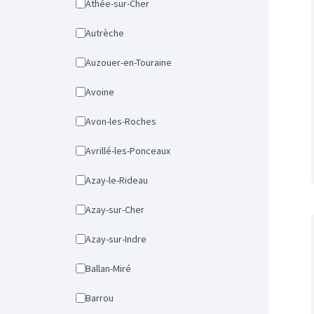
Athée-sur-Cher
Autrèche
Auzouer-en-Touraine
Avoine
Avon-les-Roches
Avrillé-les-Ponceaux
Azay-le-Rideau
Azay-sur-Cher
Azay-sur-Indre
Ballan-Miré
Barrou