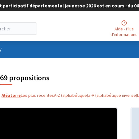
 participatif départemental jeunesse 2026 est en cours : du 06 
Aide - Plus
d'informations
nu utilisateur
/
69 propositions
Aléatoire
Les plus récentes
A-Z (alphabétique)
Z-A (alphabétique inverse)