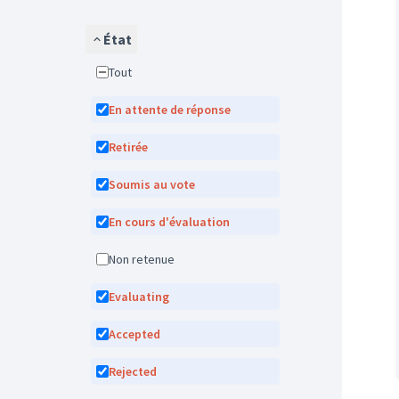
État
Tout
En attente de réponse
Retirée
Soumis au vote
En cours d'évaluation
Non retenue
Evaluating
Accepted
Rejected