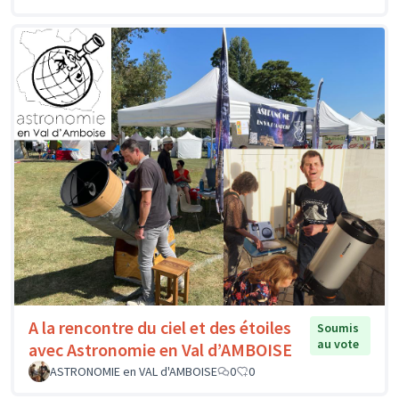
A la rencontre du ciel et des étoiles
Soumis
au vote
avec Astronomie en Val d’AMBOISE
ASTRONOMIE en VAL d'AMBOISE
0
0