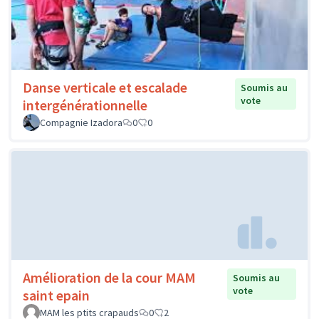
Danse verticale et escalade
Soumis au
vote
intergénérationnelle
Compagnie Izadora
0
0
Amélioration de la cour MAM
Soumis au
vote
saint epain
MAM les ptits crapauds
0
2