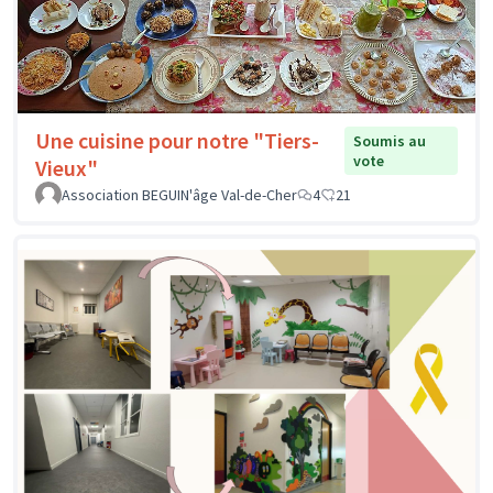
Une cuisine pour notre "Tiers-
Soumis au
vote
Vieux"
Association BEGUIN'âge Val-de-Cher
4
21