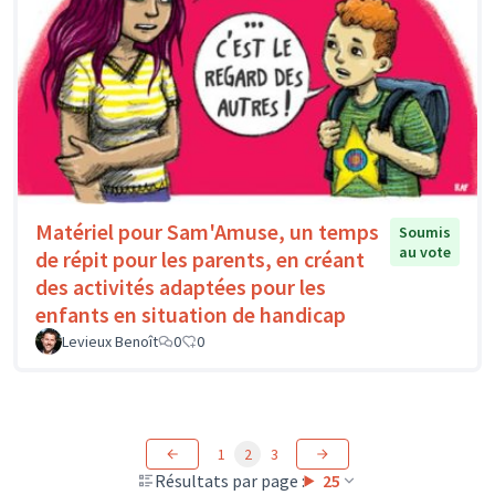
Matériel pour Sam'Amuse, un temps
Soumis
au vote
de répit pour les parents, en créant
des activités adaptées pour les
enfants en situation de handicap
Levieux Benoît
0
0
1
2
3
Résultats par page :
25