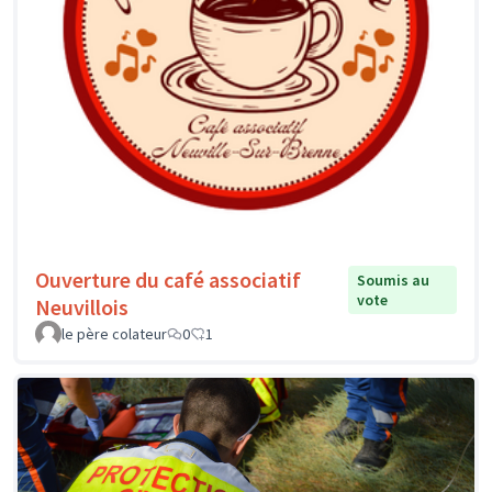
Ouverture du café associatif
Soumis au
vote
Neuvillois
le père colateur
0
1