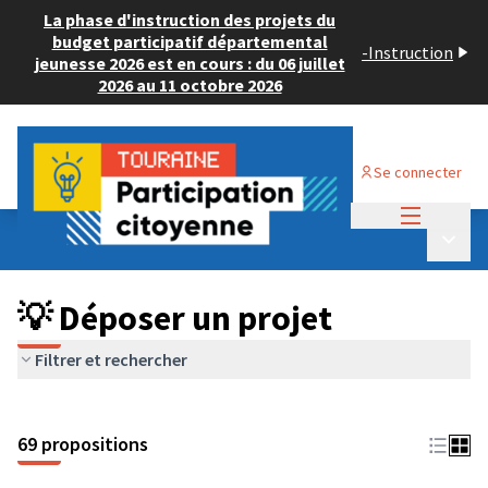
La phase d'instruction des projets du
budget participatif départemental
-
Instruction
jeunesse 2026 est en cours : du 06 juillet
2026 au 11 octobre 2026
Se connecter
Menu princi
Budget Participatif ADULTE 2024
/
Menu p
💡 Déposer un projet
💡 Déposer un projet
Filtrer et rechercher
69 propositions