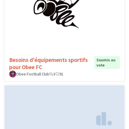
Besoins d'équipements sportifs
Soumis au
vote
pour Obee FC
Obee Football Club
3
91