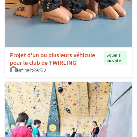
Projet d'un ou plusieurs véhicule
Soumis
au vote
pour le club de TWIRLING
lamirault
0
9