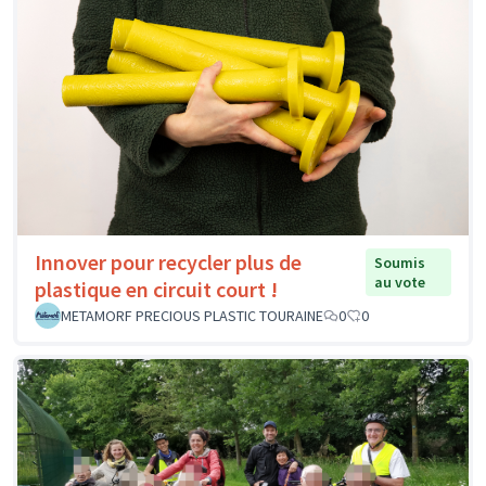
Innover pour recycler plus de
Soumis
au vote
plastique en circuit court !
METAMORF PRECIOUS PLASTIC TOURAINE
0
0