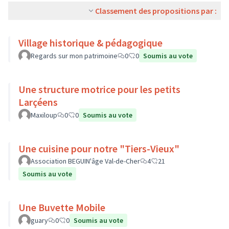
Classement des propositions par :
Village historique & pédagogique
Regards sur mon patrimoine
0
0
Soumis au vote
Une structure motrice pour les petits
Larçéens
Maxiloup
0
0
Soumis au vote
Une cuisine pour notre "Tiers-Vieux"
Association BEGUIN'âge Val-de-Cher
4
21
Soumis au vote
Une Buvette Mobile
guary
0
0
Soumis au vote