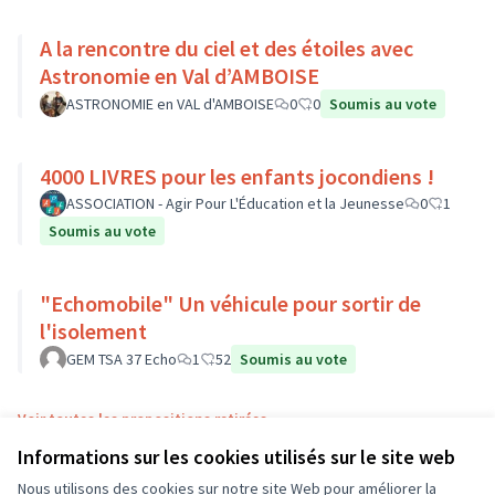
A la rencontre du ciel et des étoiles avec
Astronomie en Val d’AMBOISE
ASTRONOMIE en VAL d'AMBOISE
0
0
Soumis au vote
4000 LIVRES pour les enfants jocondiens !
ASSOCIATION - Agir Pour L'Éducation et la Jeunesse
0
1
Soumis au vote
"Echomobile" Un véhicule pour sortir de
l'isolement
GEM TSA 37 Echo
1
52
Soumis au vote
Voir toutes les propositions retirées
Informations sur les cookies utilisés sur le site web
Nous utilisons des cookies sur notre site Web pour améliorer la
Conditions d'utilisation