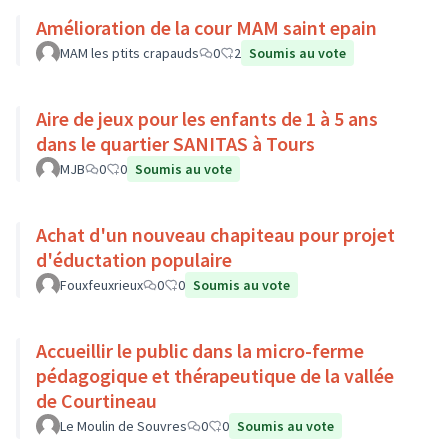
Amélioration de la cour MAM saint epain
MAM les ptits crapauds
0
2
Soumis au vote
Aire de jeux pour les enfants de 1 à 5 ans
dans le quartier SANITAS à Tours
MJB
0
0
Soumis au vote
Achat d'un nouveau chapiteau pour projet
d'éductation populaire
Fouxfeuxrieux
0
0
Soumis au vote
Accueillir le public dans la micro-ferme
pédagogique et thérapeutique de la vallée
de Courtineau
Le Moulin de Souvres
0
0
Soumis au vote