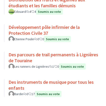
étudiants et les familles démunis
Edouard
4
4
Soumis au vote
Développement pôle infirmier de la
Protection Civile 37
Etienne Poulin
0
0
Soumis au vote
Des parcours de trail permanents à Lignières
de Touraine
Les runners de Lignières
1
0
Soumis au vote
Des instruments de musique pour tous les
enfants
Bardin
0
17
Soumis au vote