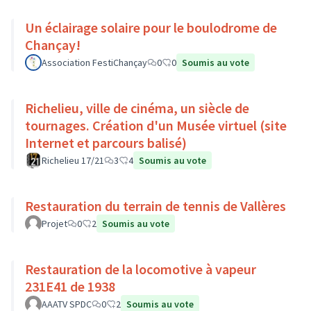
Un éclairage solaire pour le boulodrome de
Chançay!
Association FestiChançay
0
0
Soumis au vote
Richelieu, ville de cinéma, un siècle de
tournages. Création d'un Musée virtuel (site
Internet et parcours balisé)
Richelieu 17/21
3
4
Soumis au vote
Restauration du terrain de tennis de Vallères
Projet
0
2
Soumis au vote
Restauration de la locomotive à vapeur
231E41 de 1938
AAATV SPDC
0
2
Soumis au vote