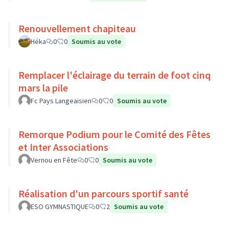
Renouvellement chapiteau
Héka
0
0
Soumis au vote
Remplacer l'éclairage du terrain de foot cinq
mars la pile
Fc Pays Langeaisien
0
0
Soumis au vote
Remorque Podium pour le Comité des Fêtes
et Inter Associations
Vernou en Fête
0
0
Soumis au vote
Réalisation d'un parcours sportif santé
ESO GYMNASTIQUE
0
2
Soumis au vote