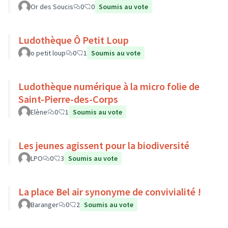
Or des Soucis
0
0
Soumis au vote
Ludothèque Ô Petit Loup
o petit loup
0
1
Soumis au vote
Ludothèque numérique à la micro folie de
Saint-Pierre-des-Corps
Elène
0
1
Soumis au vote
Les jeunes agissent pour la biodiversité
LPO
0
3
Soumis au vote
La place Bel air synonyme de convivialité !
Baranger
0
2
Soumis au vote