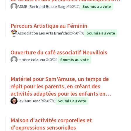
Pays Loire-Touraine.
ADMR- Bertrand Besse Saige
2
1
Soumis au vote
Parcours Artistique au Féminin
Association Les Arts Bran'choix
0
0
Soumis au vote
Ouverture du café associatif Neuvillois
le père colateur
0
1
Soumis au vote
Matériel pour Sam'Amuse, un temps de
répit pour les parents, en créant des
activités adaptées pour les enfants en
situation de handicap
Levieux Benoît
0
0
Soumis au vote
Maison d'activités corporelles et
d'expressions sensorielles