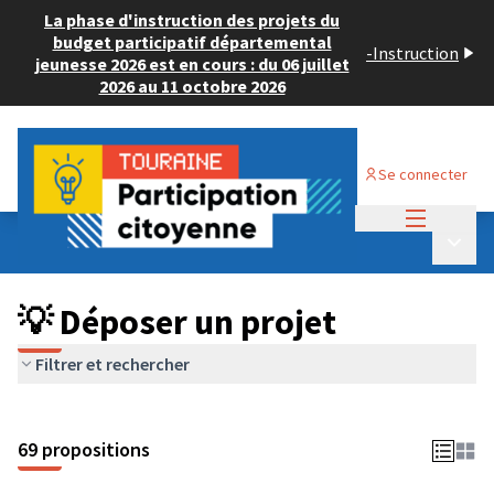
La phase d'instruction des projets du
budget participatif départemental
-
Instruction
jeunesse 2026 est en cours : du 06 juillet
2026 au 11 octobre 2026
Se connecter
Menu princi
Budget Participatif ADULTE 2024
/
Menu p
💡 Déposer un projet
💡 Déposer un projet
Filtrer et rechercher
69 propositions