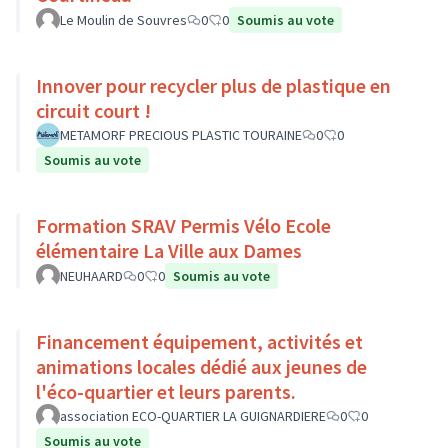
Le Moulin de Souvres
0
0
Soumis au vote
Innover pour recycler plus de plastique en
circuit court !
METAMORF PRECIOUS PLASTIC TOURAINE
0
0
Soumis au vote
Formation SRAV Permis Vélo Ecole
élémentaire La Ville aux Dames
NEUHAARD
0
0
Soumis au vote
Financement équipement, activités et
animations locales dédié aux jeunes de
l'éco-quartier et leurs parents.
association ECO-QUARTIER LA GUIGNARDIERE
0
0
Soumis au vote