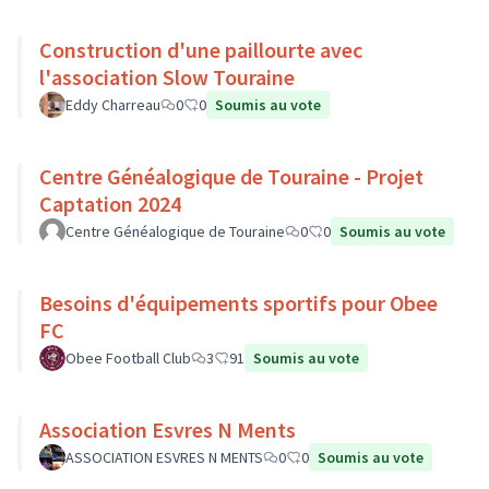
Construction d'une paillourte avec
l'association Slow Touraine
Eddy Charreau
0
0
Soumis au vote
Centre Généalogique de Touraine - Projet
Captation 2024
Centre Généalogique de Touraine
0
0
Soumis au vote
Besoins d'équipements sportifs pour Obee
FC
Obee Football Club
3
91
Soumis au vote
Association Esvres N Ments
ASSOCIATION ESVRES N MENTS
0
0
Soumis au vote