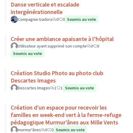
Danse verticale et escalade
intergénérationnelle
Compagnie Izadora
0
0
Soumis au vote
Créer une ambiance apaisante à l'hôpital
Utilisateur ayant supprimé son compte
0
6
Soumis au vote
Création Studio Photo au photo club
Descartes Images
Descartes Images
1
1
Soumis au vote
Création d’un espace pour recevoir les
familles en week-end vert à la ferme-refuge
pédagogique Murmur’ânes aux Mille Vents
murmur'ânes
0
0
Soumis au vote