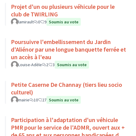
Projet d'un ou plusieurs véhicule pour le
club de TWIRLING
lamirault
0
9
Soumis au vote
Poursuivre l'embellissement du Jardin
d'Aliénor par une longue banquette ferrée et
un accès à l'eau
Louise-Adèle
2
3
Soumis au vote
Petite Caserne De Channay (tiers lieu socio
culturel)
mairie
10
27
Soumis au vote
Participation à l'adaptation d'un véhicule
PMR pour le service de l'ADMR, ouvert aux +
de 65 ans et aux personnes handicapées du