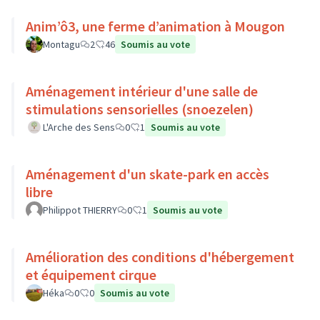
Anim’ô3, une ferme d’animation à Mougon
Montagu
2
46
Soumis au vote
Aménagement intérieur d'une salle de
stimulations sensorielles (snoezelen)
L'Arche des Sens
0
1
Soumis au vote
Aménagement d'un skate-park en accès
libre
Philippot THIERRY
0
1
Soumis au vote
Amélioration des conditions d'hébergement
et équipement cirque
Héka
0
0
Soumis au vote