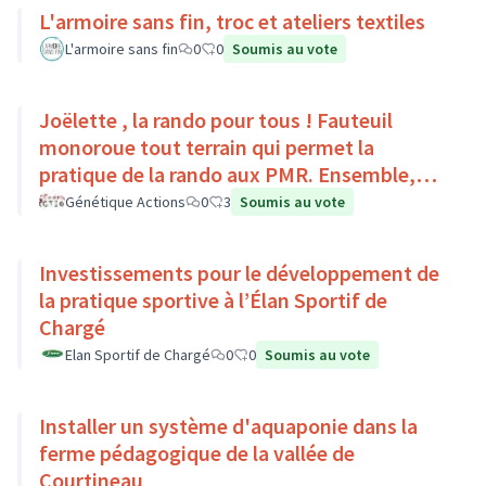
L'armoire sans fin, troc et ateliers textiles
L'armoire sans fin
0
0
Soumis au vote
Joëlette , la rando pour tous ! Fauteuil
monoroue tout terrain qui permet la
pratique de la rando aux PMR. Ensemble,
faisons du sport :)
Génétique Actions
0
3
Soumis au vote
Investissements pour le développement de
la pratique sportive à l’Élan Sportif de
Chargé
Elan Sportif de Chargé
0
0
Soumis au vote
Installer un système d'aquaponie dans la
ferme pédagogique de la vallée de
Courtineau