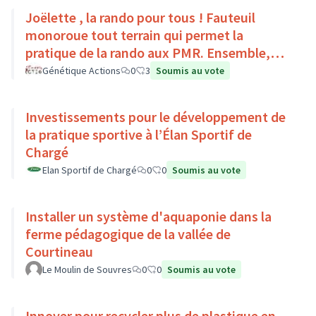
Joëlette , la rando pour tous ! Fauteuil
monoroue tout terrain qui permet la
pratique de la rando aux PMR. Ensemble,
faisons du sport :)
Génétique Actions
0
3
Soumis au vote
Investissements pour le développement de
la pratique sportive à l’Élan Sportif de
Chargé
Elan Sportif de Chargé
0
0
Soumis au vote
Installer un système d'aquaponie dans la
ferme pédagogique de la vallée de
Courtineau
Le Moulin de Souvres
0
0
Soumis au vote
Innover pour recycler plus de plastique en