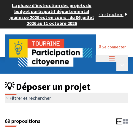
La phase d'instruction des projets du
budget participatif départemental
-
Instruction
jeunesse 2026 est en cours : du 06 juillet
2026 au 11 octobre 2026
Se connecter
Menu princi
Budget Participatif ADULTE 2024
/
Menu p
💡 Déposer un projet
💡 Déposer un projet
Filtrer et rechercher
69 propositions