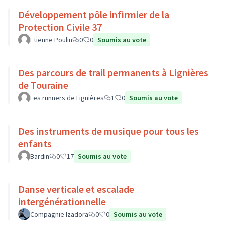
Développement pôle infirmier de la
Protection Civile 37
Etienne Poulin
0
0
Soumis au vote
Des parcours de trail permanents à Lignières
de Touraine
Les runners de Lignières
1
0
Soumis au vote
Des instruments de musique pour tous les
enfants
Bardin
0
17
Soumis au vote
Danse verticale et escalade
intergénérationnelle
Compagnie Izadora
0
0
Soumis au vote