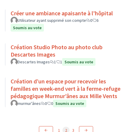
Créer une ambiance apaisante à l'hôpital
Utilisateur ayant supprimé son compte
0
6
Soumis au vote
Création Studio Photo au photo club
Descartes Images
Descartes Images
1
1
Soumis au vote
Création d’un espace pour recevoir les
familles en week-end vert à la ferme-refuge
pédagogique Murmur’ânes aux Mille Vents
murmur'ânes
0
0
Soumis au vote
1
2
3