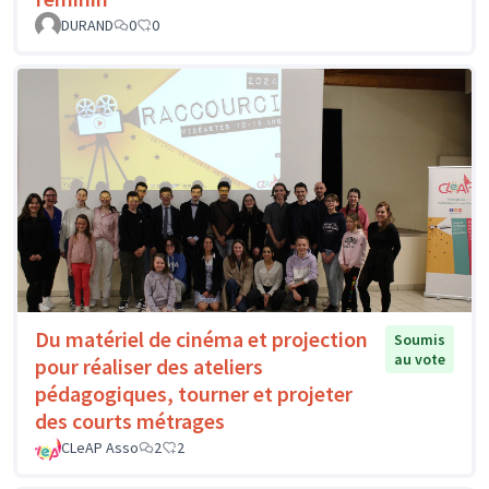
DURAND
0
0
Du matériel de cinéma et projection
Soumis
au vote
pour réaliser des ateliers
pédagogiques, tourner et projeter
des courts métrages
CLeAP Asso
2
2