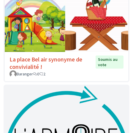
La place Bel air synonyme de
Soumis au
vote
convivialité !
Baranger
0
2