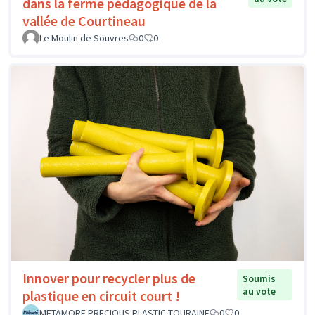
dans la ferme pédagogique de la
vallée de Courtineau
Le Moulin de Souvres
0
0
Innover pour recycler plus de
Soumis
au vote
plastique en circuit court !
METAMORF PRECIOUS PLASTIC TOURAINE
0
0