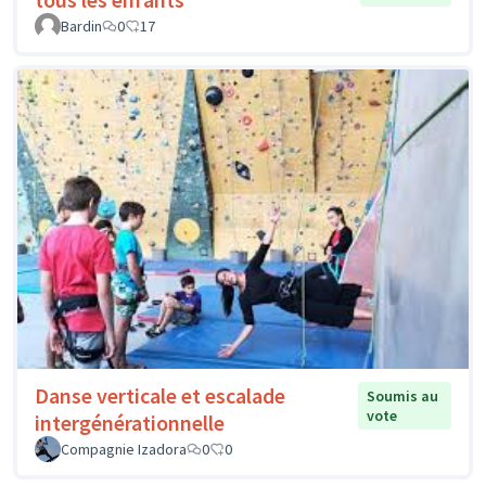
Bardin
0
17
Danse verticale et escalade
Soumis au
vote
intergénérationnelle
Compagnie Izadora
0
0