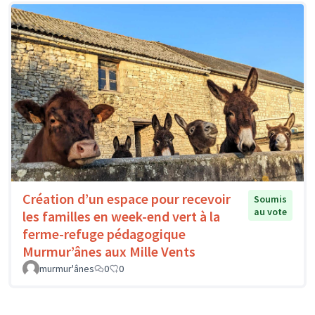
Création d’un espace pour recevoir
Soumis
au vote
les familles en week-end vert à la
ferme-refuge pédagogique
Murmur’ânes aux Mille Vents
murmur'ânes
0
0