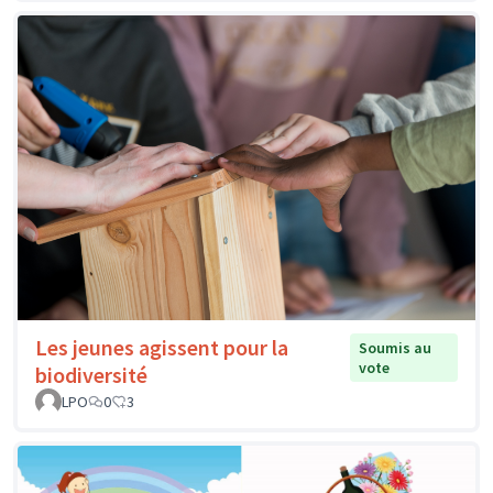
Les jeunes agissent pour la
Soumis au
vote
biodiversité
LPO
0
3