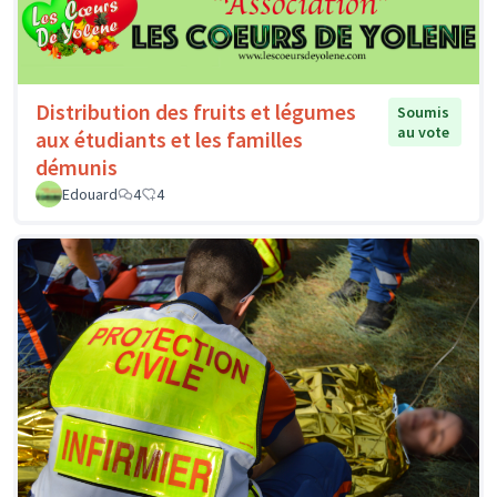
Distribution des fruits et légumes
Soumis
au vote
aux étudiants et les familles
démunis
Edouard
4
4