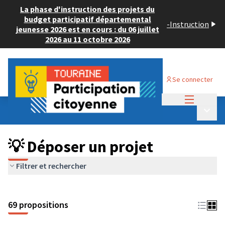
La phase d'instruction des projets du
budget participatif départemental
-
Instruction
jeunesse 2026 est en cours : du 06 juillet
2026 au 11 octobre 2026
Se connecter
Menu princi
Budget Participatif ADULTE 2024
/
Menu p
💡 Déposer un projet
💡 Déposer un projet
Filtrer et rechercher
69 propositions