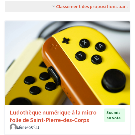
Classement des propositions par :
Ludothèque numérique à la micro
Soumis
au vote
folie de Saint-Pierre-des-Corps
Elène
0
1