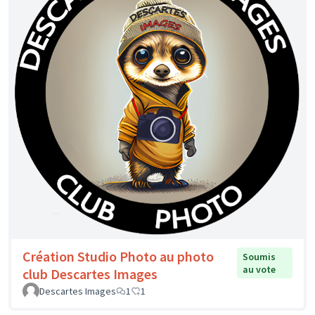
Création Studio Photo au photo
Soumis
au vote
club Descartes Images
Descartes Images
1
1