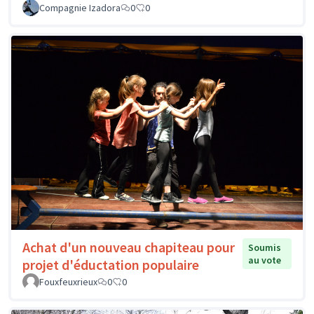
Compagnie Izadora
0
0
Achat d'un nouveau chapiteau pour
Soumis
au vote
projet d'éductation populaire
Fouxfeuxrieux
0
0