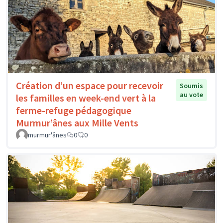
Création d’un espace pour recevoir
Soumis
au vote
les familles en week-end vert à la
ferme-refuge pédagogique
Murmur’ânes aux Mille Vents
murmur'ânes
0
0