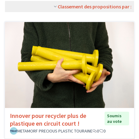
Classement des propositions par :
Innover pour recycler plus de
Soumis
au vote
plastique en circuit court !
METAMORF PRECIOUS PLASTIC TOURAINE
0
0