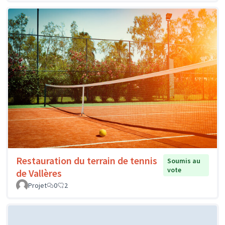
Restauration du terrain de tennis
Soumis au
vote
de Vallères
Projet
0
2