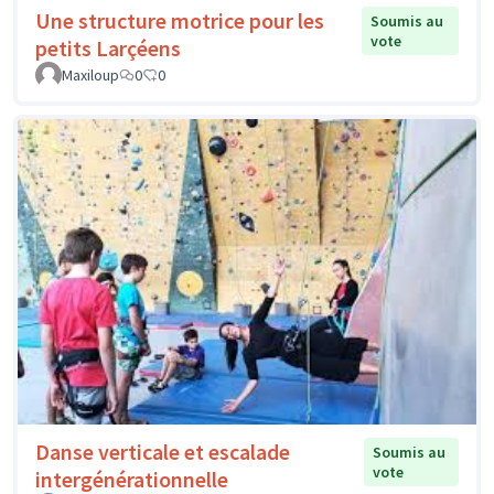
Une structure motrice pour les
Soumis au
vote
petits Larçéens
Maxiloup
0
0
Danse verticale et escalade
Soumis au
vote
intergénérationnelle