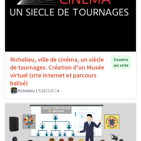
Richelieu, ville de cinéma, un siècle
Soumis
au vote
de tournages. Création d'un Musée
virtuel (site Internet et parcours
balisé)
Richelieu 17/21
3
4