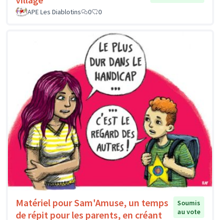
APE Les Diablotins
0
0
Matériel pour Sam'Amuse, un temps
Soumis
au vote
de répit pour les parents, en créant