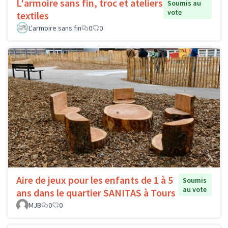
L'armoire sans fin, troc et ateliers
Soumis au
vote
textiles
L'armoire sans fin
0
0
Aire de jeux pour les enfants de 1 à 5
Soumis
au vote
ans dans le quartier SANITAS à Tours
MJB
0
0