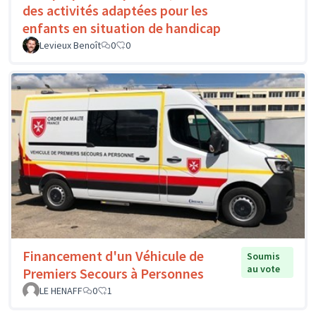
des activités adaptées pour les
enfants en situation de handicap
Levieux Benoît
0
0
Financement d'un Véhicule de
Soumis
au vote
Premiers Secours à Personnes
LE HENAFF
0
1