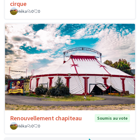
cirque
Héka
0
0
Renouvellement chapiteau
Soumis au vote
Héka
0
0