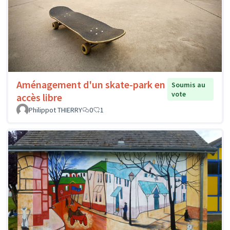
Aménagement d'un skate-park en
Soumis au
vote
accès libre
Philippot THIERRY
0
1