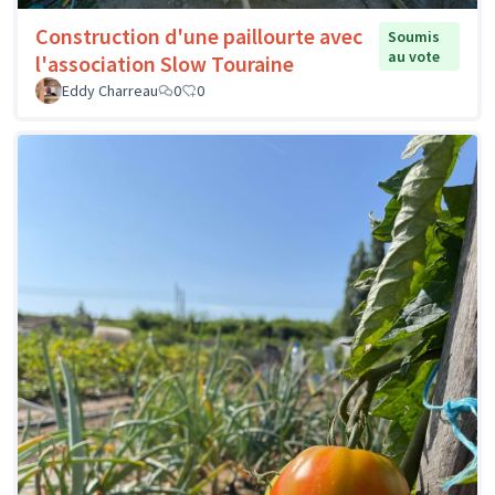
Construction d'une paillourte avec
Soumis
au vote
l'association Slow Touraine
Eddy Charreau
0
0