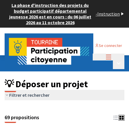
La phase d'instruction des projets du
budget participatif départemental
-
Instruction
jeunesse 2026 est en cours : du 06 juillet
2026 au 11 octobre 2026
Se connecter
Menu princi
Budget Participatif ADULTE 2024
/
Menu p
💡 Déposer un projet
💡 Déposer un projet
Filtrer et rechercher
69 propositions