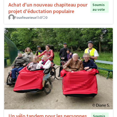
Achat d'un nouveau chapiteau pour
Soumis
au vote
projet d'éductation populaire
Fouxfeuxrieux
0
0
Un vélo tandem pour les personnes
Soumis