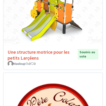
Une structure motrice pour les
Soumis au
vote
petits Larçéens
Maxiloup
0
0