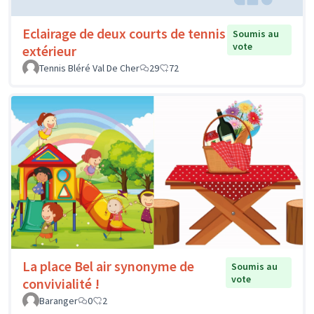
Eclairage de deux courts de tennis
Soumis au
vote
extérieur
Tennis Bléré Val De Cher
29
72
La place Bel air synonyme de
Soumis au
vote
convivialité !
Baranger
0
2