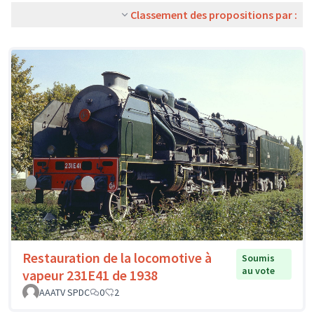
Classement des propositions par :
Restauration de la locomotive à
Soumis
au vote
vapeur 231E41 de 1938
AAATV SPDC
0
2