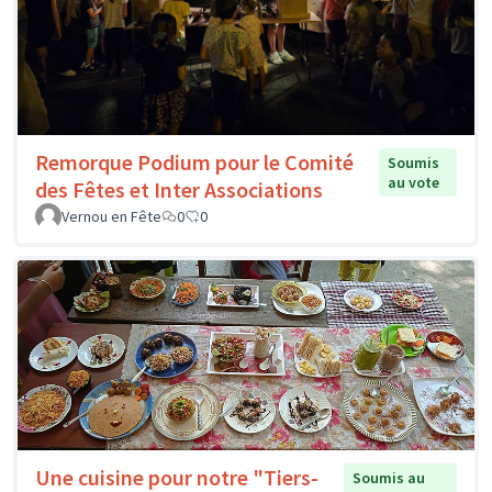
Remorque Podium pour le Comité
Soumis
au vote
des Fêtes et Inter Associations
Vernou en Fête
0
0
Une cuisine pour notre "Tiers-
Soumis au