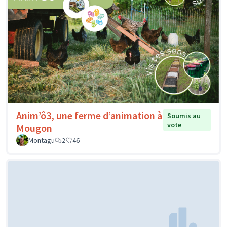
Anim’ô3, une ferme d’animation à
Soumis au
vote
Mougon
Montagu
2
46