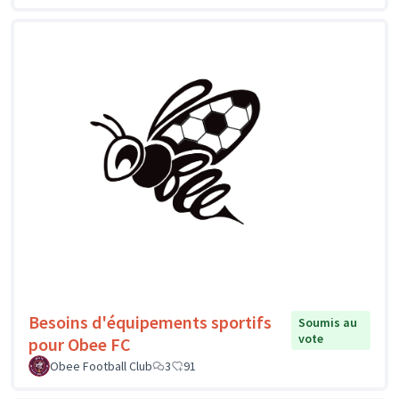
Besoins d'équipements sportifs
Soumis au
vote
pour Obee FC
Obee Football Club
3
91