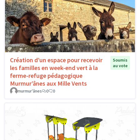
Création d’un espace pour recevoir
Soumis
au vote
les familles en week-end vert à la
ferme-refuge pédagogique
Murmur’ânes aux Mille Vents
murmur'ânes
0
0