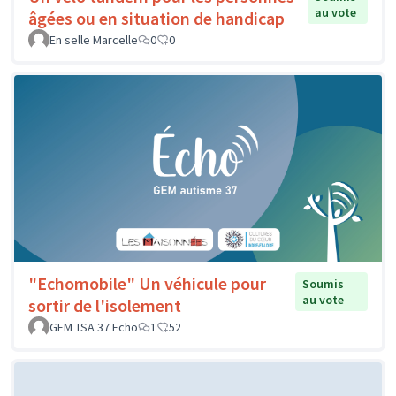
au vote
âgées ou en situation de handicap
En selle Marcelle
0
0
"Echomobile" Un véhicule pour
Soumis
au vote
sortir de l'isolement
GEM TSA 37 Echo
1
52