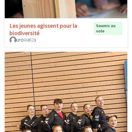
Les jeunes agissent pour la
Soumis au
vote
biodiversité
LPO
0
3