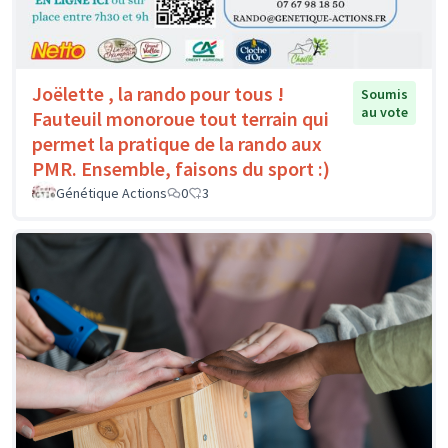
Joëlette , la rando pour tous !
Soumis
au vote
Fauteuil monoroue tout terrain qui
permet la pratique de la rando aux
PMR. Ensemble, faisons du sport :)
Génétique Actions
0
3