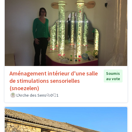
Aménagement intérieur d'une salle
Soumis
au vote
de stimulations sensorielles
(snoezelen)
L'Arche des Sens
0
1