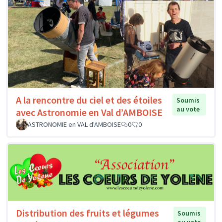
A la rencontre du ciel et des étoiles
Soumis
au vote
avec Astronomie en Val d’AMBOISE
ASTRONOMIE en VAL d'AMBOISE
0
0
Distribution des fruits et légumes
Soumis
au vote