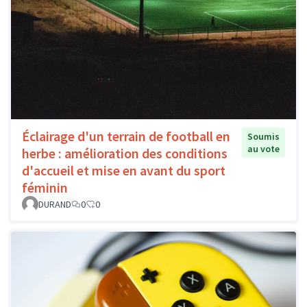
Éclairage d'un terrain de football en
Soumis
au vote
herbe : amélioration des conditions
d'accueil et mise en avant du sport
féminin
DURAND
0
0