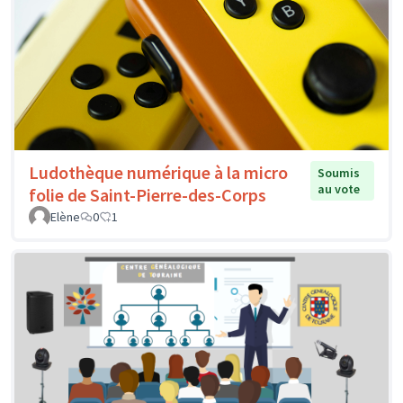
Ludothèque numérique à la micro
Soumis
au vote
folie de Saint-Pierre-des-Corps
Elène
0
1