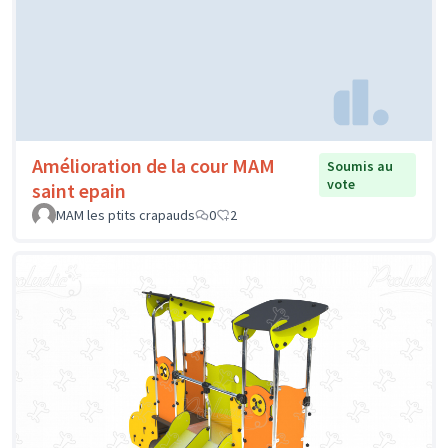
Amélioration de la cour MAM
Soumis au
vote
saint epain
MAM les ptits crapauds
0
2