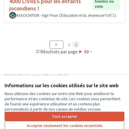
4000 LIVRES pour les enfants
Soumis au
vote
jocondiens !
ASSOCIATION - Agir Pour L'Éducation et la Jeunesse
0
1
1
2
Résultats par page :
50
Voir toutes les propositions retirées
Informations sur les cookies utilisés sur le site web
Nous utilisons des cookies sur notre site Web pour améliorer la
Conditions d'utilisation
performance et les contenus du site. Les cookies nous permettent
Paramètres des cookies
de fournir une expérience utilisateur et un contenu plus
CD37 sur X
CD37 sur Facebook
CD37 sur Instagram
CD37 sur YouTube
personnalisés à partir de nos canaux de médias sociaux.
(Lien externe)
(Lien externe)
(Lien externe)
(Lien externe)
Tout accepter
Accepter seulement les cookies essentiels