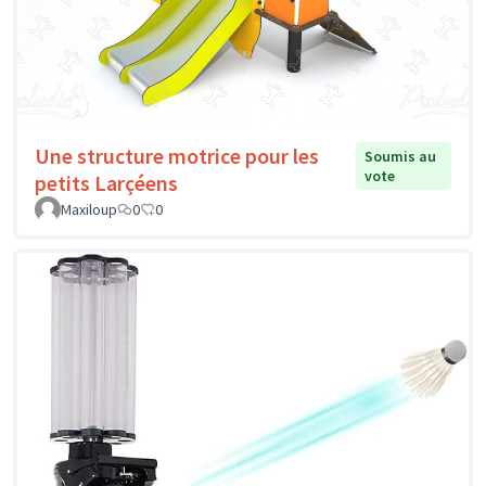
Une structure motrice pour les
Soumis au
vote
petits Larçéens
Maxiloup
0
0