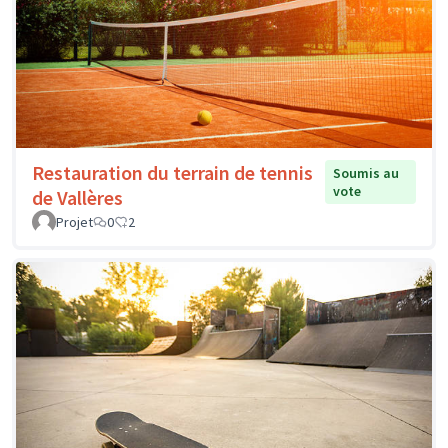
Restauration du terrain de tennis
Soumis au
vote
de Vallères
Projet
0
2