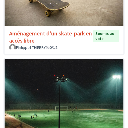
Aménagement d'un skate-park en
Soumis au
vote
accès libre
Philippot THIERRY
0
1