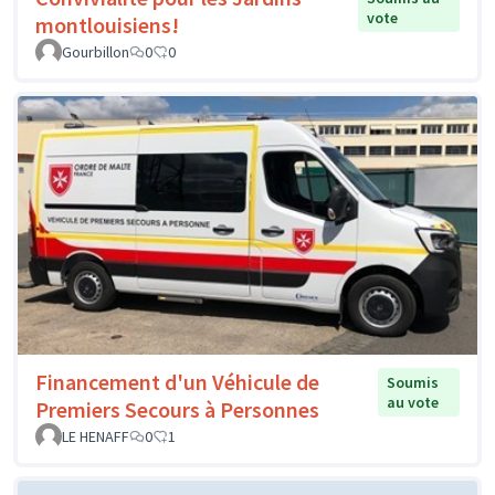
vote
montlouisiens!
Gourbillon
0
0
Financement d'un Véhicule de
Soumis
au vote
Premiers Secours à Personnes
LE HENAFF
0
1