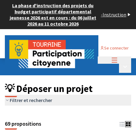
La phase d'instruction des projets du
budget participatif départemental
-
Instruction
jeunesse 2026 est en cours : du 06 juillet
2026 au 11 octobre 2026
Se connecter
Menu princi
Budget Participatif ADULTE 2024
/
Menu p
💡 Déposer un projet
💡 Déposer un projet
Filtrer et rechercher
69 propositions