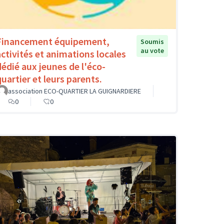
Financement équipement,
Soumis
au vote
activités et animations locales
dédié aux jeunes de l'éco-
quartier et leurs parents.
association ECO-QUARTIER LA GUIGNARDIERE
0
0