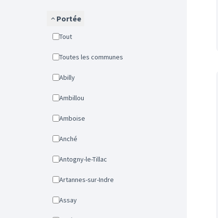
Portée
Tout
Toutes les communes
Abilly
Ambillou
Amboise
Anché
Antogny-le-Tillac
Artannes-sur-Indre
Assay