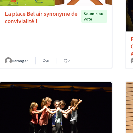
La place Bel air synonyme de
Soumis au
vote
convivialité !
Baranger
0
2