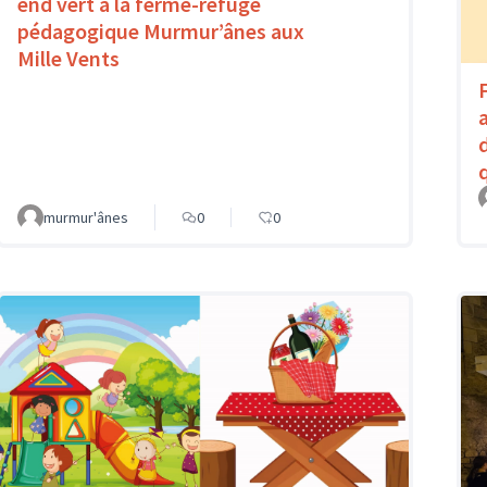
end vert à la ferme-refuge
pédagogique Murmur’ânes aux
Mille Vents
murmur'ânes
0
0