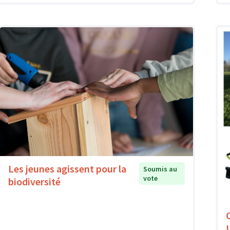
Les jeunes agissent pour la
Soumis au
vote
biodiversité
L