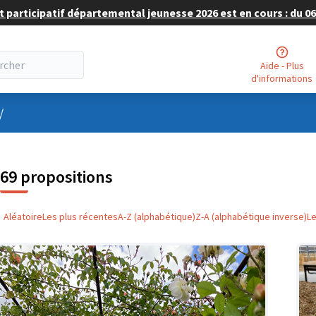
 participatif départemental jeunesse 2026 est en cours : du 06 
Aide - Plus
d'informations
nu utilisateur
/
69 propositions
Aléatoire
Les plus récentes
A-Z (alphabétique)
Z-A (alphabétique inverse)
L