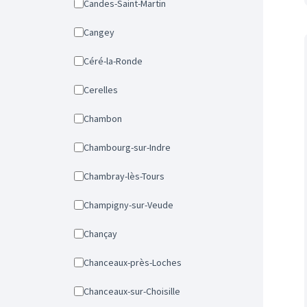
Candes-Saint-Martin
Cangey
Céré-la-Ronde
Cerelles
Chambon
Chambourg-sur-Indre
Chambray-lès-Tours
Champigny-sur-Veude
Chançay
Chanceaux-près-Loches
Chanceaux-sur-Choisille