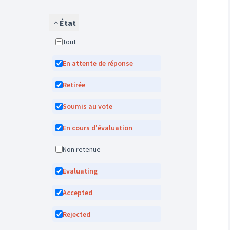
État
Tout
En attente de réponse
Retirée
Soumis au vote
En cours d'évaluation
Non retenue
Evaluating
Accepted
Rejected