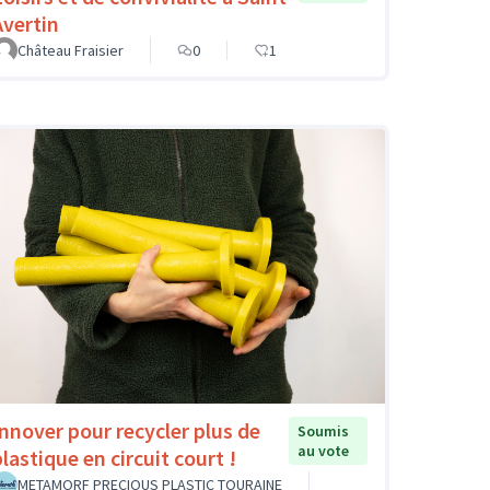
Avertin
Château Fraisier
0
1
Innover pour recycler plus de
Soumis
au vote
lastique en circuit court !
METAMORF PRECIOUS PLASTIC TOURAINE