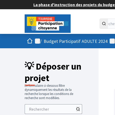
La phase d'instruction des projets du budget
Accueil
Menu principal
Me
/
Budget Participatif ADULTE 2024
💡 Déposer un
projet
Le formulaire ci-dessous filtre
dynamiquement les résultats de la
recherche lorsque les conditions de
recherche sont modifiées.