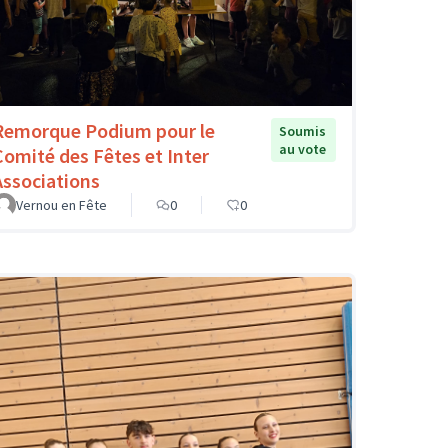
Remorque Podium pour le
Soumis
au vote
Comité des Fêtes et Inter
Associations
Vernou en Fête
0
0