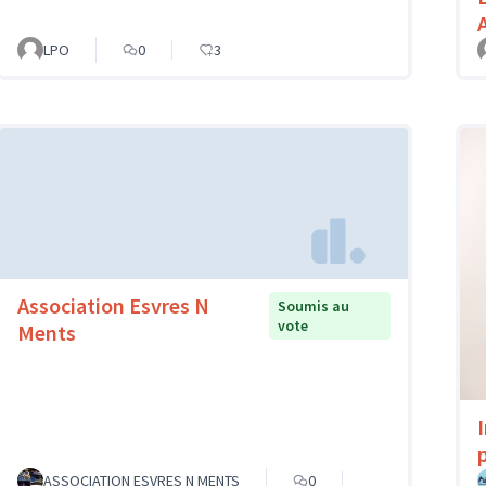
LPO
0
3
Association Esvres N
Soumis au
vote
Ments
p
ASSOCIATION ESVRES N MENTS
0