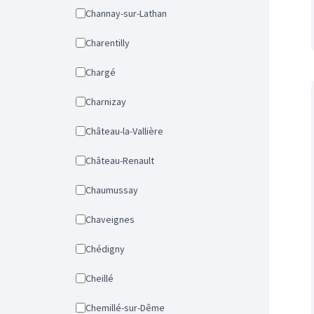
Channay-sur-Lathan
Charentilly
Chargé
Charnizay
Château-la-Vallière
Château-Renault
Chaumussay
Chaveignes
Chédigny
Cheillé
Chemillé-sur-Dême