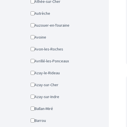
Athée-sur-Cher
Autrèche
Auzouer-en-Touraine
Avoine
Avon-les-Roches
Avrillé-les-Ponceaux
Azay-le-Rideau
Azay-sur-Cher
Azay-sur-Indre
Ballan-Miré
Barrou