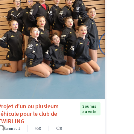
Projet d'un ou plusieurs
Soumis
au vote
véhicule pour le club de
TWIRLING
lamirault
0
9