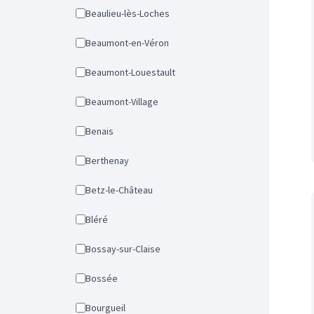
Beaulieu-lès-Loches
Beaumont-en-Véron
Beaumont-Louestault
Beaumont-Village
Benais
Berthenay
Betz-le-Château
Bléré
Bossay-sur-Claise
Bossée
Bourgueil