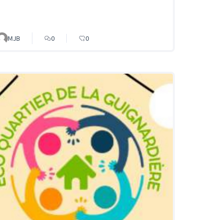
MJB
0
0