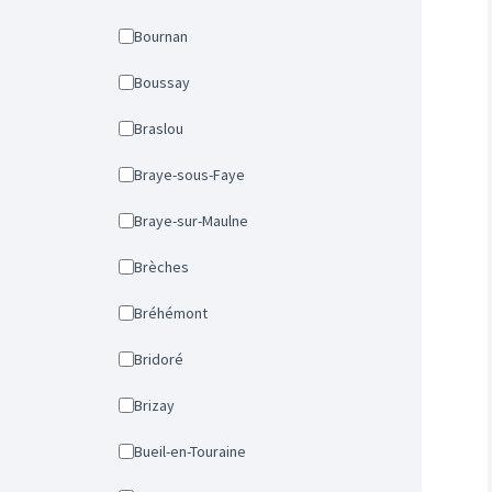
Bournan
Boussay
Braslou
Braye-sous-Faye
Braye-sur-Maulne
Brèches
Bréhémont
Bridoré
Brizay
Bueil-en-Touraine