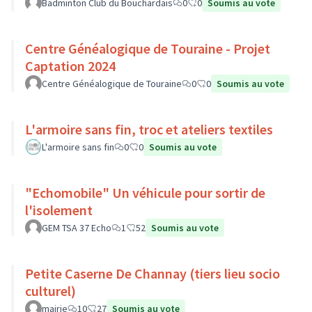
Badminton Club du Bouchardais
0
0
Soumis au vote
Centre Généalogique de Touraine - Projet
Captation 2024
Centre Généalogique de Touraine
0
0
Soumis au vote
L'armoire sans fin, troc et ateliers textiles
L'armoire sans fin
0
0
Soumis au vote
"Echomobile" Un véhicule pour sortir de
l'isolement
GEM TSA 37 Echo
1
52
Soumis au vote
Petite Caserne De Channay (tiers lieu socio
culturel)
mairie
10
27
Soumis au vote