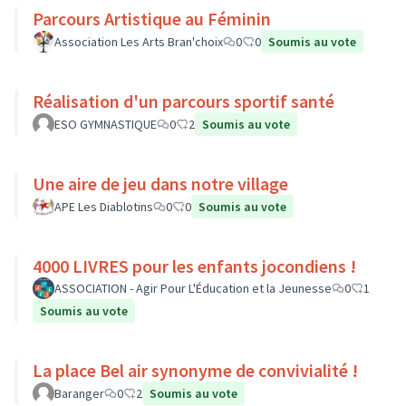
Parcours Artistique au Féminin
Association Les Arts Bran'choix
0
0
Soumis au vote
Réalisation d'un parcours sportif santé
ESO GYMNASTIQUE
0
2
Soumis au vote
Une aire de jeu dans notre village
APE Les Diablotins
0
0
Soumis au vote
4000 LIVRES pour les enfants jocondiens !
ASSOCIATION - Agir Pour L'Éducation et la Jeunesse
0
1
Soumis au vote
La place Bel air synonyme de convivialité !
Baranger
0
2
Soumis au vote