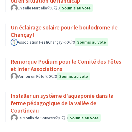
ou en situation de handicap
En selle Marcelle
0
0
Soumis au vote
Un éclairage solaire pour le boulodrome de
Chançay!
Association FestiChançay
0
0
Soumis au vote
Remorque Podium pour le Comité des Fêtes
et Inter Associations
Vernou en Fête
0
0
Soumis au vote
Installer un système d'aquaponie dans la
ferme pédagogique de la vallée de
Courtineau
Le Moulin de Souvres
0
0
Soumis au vote