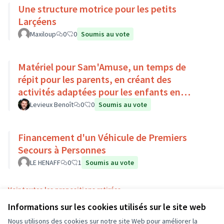
Une structure motrice pour les petits
Larçéens
Maxiloup
0
0
Soumis au vote
Matériel pour Sam'Amuse, un temps de
répit pour les parents, en créant des
activités adaptées pour les enfants en
situation de handicap
Levieux Benoît
0
0
Soumis au vote
Financement d'un Véhicule de Premiers
Secours à Personnes
LE HENAFF
0
1
Soumis au vote
Voir toutes les propositions retirées
Informations sur les cookies utilisés sur le site web
Nous utilisons des cookies sur notre site Web pour améliorer la
Conditions d'utilisation