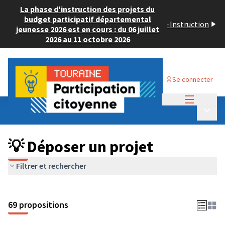
La phase d'instruction des projets du
budget participatif départemental
-
Instruction
jeunesse 2026 est en cours : du 06 juillet
2026 au 11 octobre 2026
Se connecter
Menu princi
Budget Participatif ADULTE 2024
/
Menu p
💡 Déposer un projet
💡 Déposer un projet
Filtrer et rechercher
69 propositions