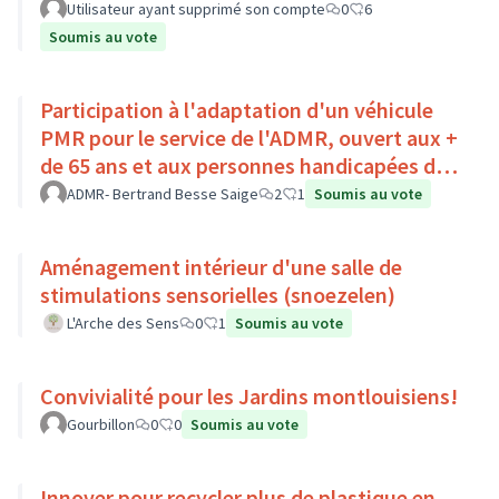
Utilisateur ayant supprimé son compte
0
6
Soumis au vote
Participation à l'adaptation d'un véhicule
PMR pour le service de l'ADMR, ouvert aux +
de 65 ans et aux personnes handicapées du
Pays Loire-Touraine.
ADMR- Bertrand Besse Saige
2
1
Soumis au vote
Aménagement intérieur d'une salle de
stimulations sensorielles (snoezelen)
L'Arche des Sens
0
1
Soumis au vote
Convivialité pour les Jardins montlouisiens!
Gourbillon
0
0
Soumis au vote
Innover pour recycler plus de plastique en