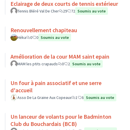
Eclairage de deux courts de tennis extérieur
Tennis Bléré Val De Cher
29
72
Soumis au vote
Renouvellement chapiteau
Héka
0
0
Soumis au vote
Amélioration de la cour MAM saint epain
MAM les ptits crapauds
0
2
Soumis au vote
Un four à pain associatif et une serre
d'accueil
Asso De La Graine Aux Copeaux
1
6
Soumis au vote
Un lanceur de volants pour le Badminton
Club du Bouchardais (BCB)