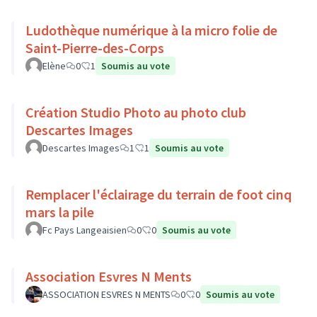
Ludothèque numérique à la micro folie de
Saint-Pierre-des-Corps
Elène
0
1
Soumis au vote
Création Studio Photo au photo club
Descartes Images
Descartes Images
1
1
Soumis au vote
Remplacer l'éclairage du terrain de foot cinq
mars la pile
Fc Pays Langeaisien
0
0
Soumis au vote
Association Esvres N Ments
ASSOCIATION ESVRES N MENTS
0
0
Soumis au vote