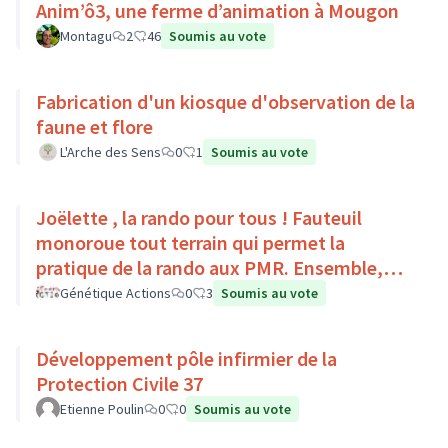
Anim’ô3, une ferme d’animation à Mougon
Montagu
2
46
Soumis au vote
Fabrication d'un kiosque d'observation de la
faune et flore
L'Arche des Sens
0
1
Soumis au vote
Joëlette , la rando pour tous ! Fauteuil
monoroue tout terrain qui permet la
pratique de la rando aux PMR. Ensemble,
faisons du sport :)
Génétique Actions
0
3
Soumis au vote
Développement pôle infirmier de la
Protection Civile 37
Etienne Poulin
0
0
Soumis au vote