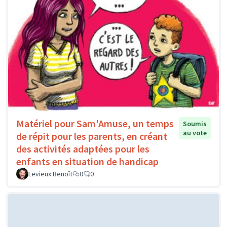
Matériel pour Sam'Amuse, un temps
Soumis
au vote
de répit pour les parents, en créant
des activités adaptées pour les
enfants en situation de handicap
Levieux Benoît
0
0