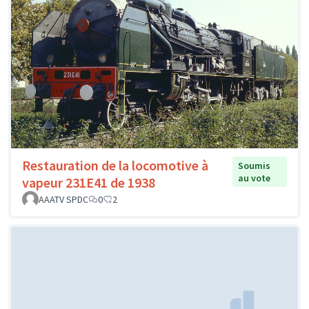
Restauration de la locomotive à
Soumis
au vote
vapeur 231E41 de 1938
AAATV SPDC
0
2