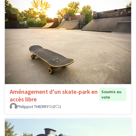
Aménagement d'un skate-park en
Soumis au
vote
accès libre
Philippot THIERRY
0
1