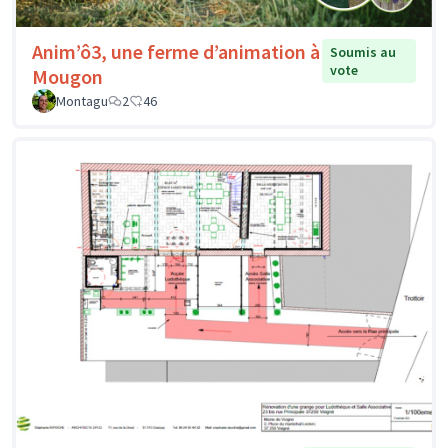
Anim’ô3, une ferme d’animation à
Soumis au
vote
Mougon
Montagu
2
46