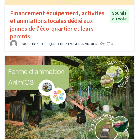
Financement équipement, activités
Soumis
au vote
et animations locales dédié aux
jeunes de l'éco-quartier et leurs
parents.
association ECO-QUARTIER LA GUIGNARDIERE
0
0