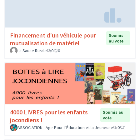
Financement d'un véhicule pour
Soumis
au vote
mutualisation de matériel
La Sauce Rurale
0
0
4000 LIVRES pour les enfants
Soumis au
vote
jocondiens !
ASSOCIATION - Agir Pour L'Éducation et la Jeunesse
0
1