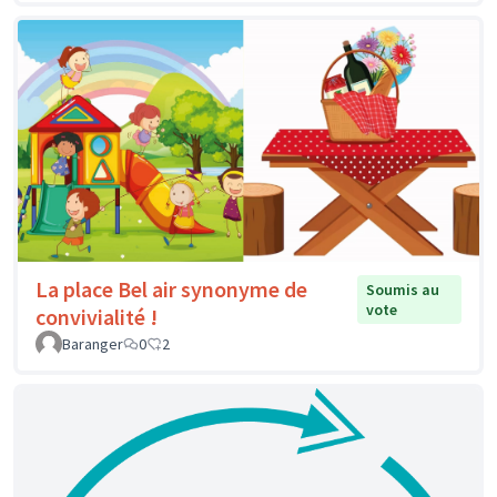
La place Bel air synonyme de
Soumis au
vote
convivialité !
Baranger
0
2