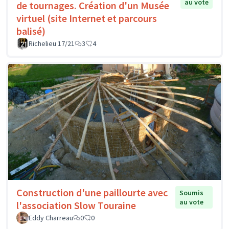
au vote
de tournages. Création d'un Musée
virtuel (site Internet et parcours
balisé)
Richelieu 17/21
3
4
Construction d'une paillourte avec
Soumis
au vote
l'association Slow Touraine
Eddy Charreau
0
0