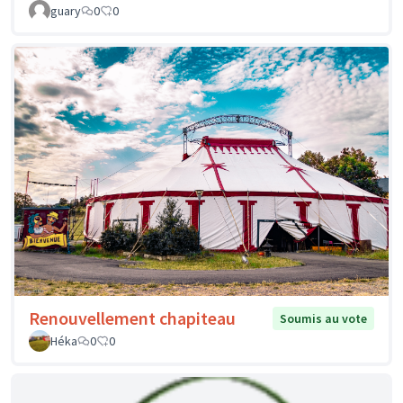
guary
0
0
Renouvellement chapiteau
Soumis au vote
Héka
0
0