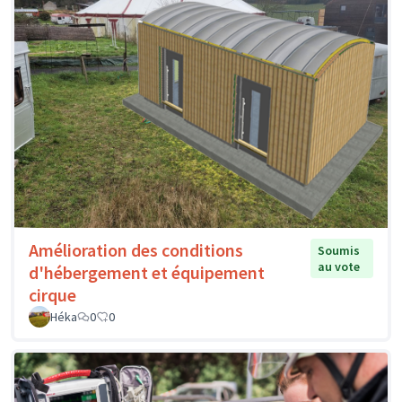
Amélioration des conditions
Soumis
au vote
d'hébergement et équipement
cirque
Héka
0
0