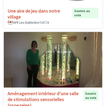
Une aire de jeu dans notre
Soumis au
vote
village
APE Les Diablotins
0
0
Aménagement intérieur d'une salle
Soumis
au vote
de stimulations sensorielles
(snoezelen)