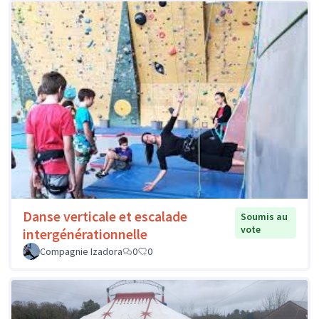
Danse verticale et escalade
Soumis au
vote
intergénérationnelle
Compagnie Izadora
0
0