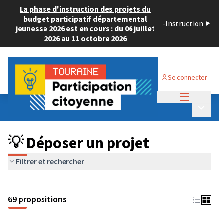
La phase d'instruction des projets du
budget participatif départemental
-
Instruction
jeunesse 2026 est en cours : du 06 juillet
2026 au 11 octobre 2026
Se connecter
Menu princi
Budget Participatif ADULTE 2024
/
Menu p
💡 Déposer un projet
💡 Déposer un projet
Filtrer et rechercher
69 propositions