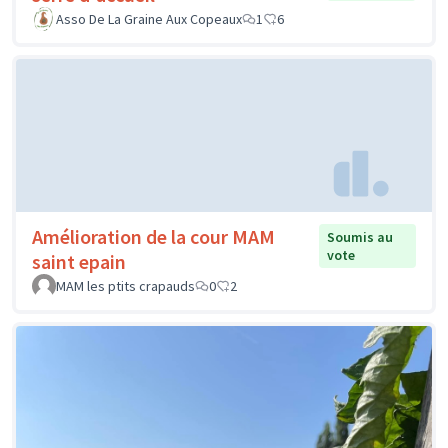
Asso De La Graine Aux Copeaux
1
6
Amélioration de la cour MAM
Soumis au
vote
saint epain
MAM les ptits crapauds
0
2