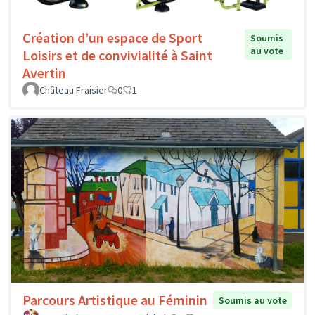
Création d’un espace de Sport
Soumis
au vote
Loisirs et de convivialité à Saint
Avertin
Château Fraisier
0
1
Parcours Artistique au Féminin
Soumis au vote