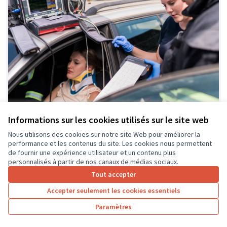
Informations sur les cookies utilisés sur le site web
Dotation d’un appareil de
Soumis au
Nous utilisons des cookies sur notre site Web pour améliorer la
vote
performance et les contenus du site. Les cookies nous permettent
télémédecine
de fournir une expérience utilisateur et un contenu plus
Croix-Rouge française Unité Locale de Tours
3
43
personnalisés à partir de nos canaux de médias sociaux.
Tout accepter
Accepter seulement les cookies essentiels
Paramètres