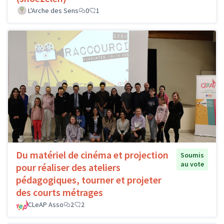
L'Arche des Sens
0
1
Du matériel de cinéma et projection
Soumis
au vote
pour réaliser des ateliers
pédagogiques, tourner et projeter
des courts métrages
CLeAP Asso
2
2