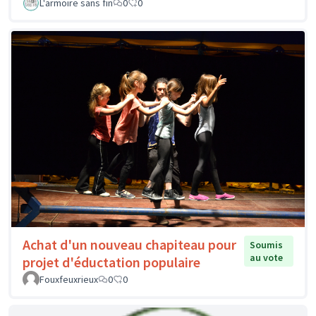
L'armoire sans fin
0
0
Achat d'un nouveau chapiteau pour
Soumis
au vote
projet d'éductation populaire
Fouxfeuxrieux
0
0