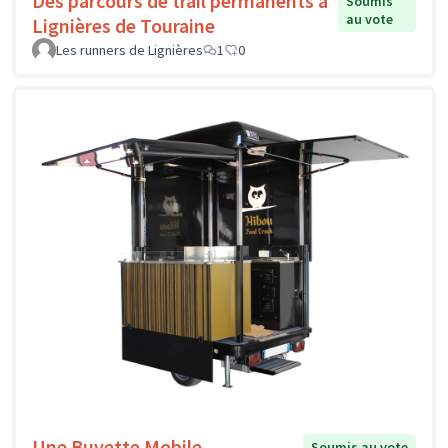
Des parcours de trail permanents à
Soumis
au vote
Lignières de Touraine
Les runners de Lignières
1
0
Une Buvette Mobile
Soumis au vote