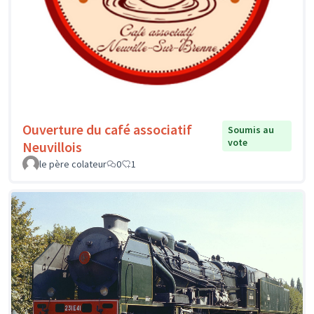
Ouverture du café associatif
Soumis au
vote
Neuvillois
le père colateur
0
1