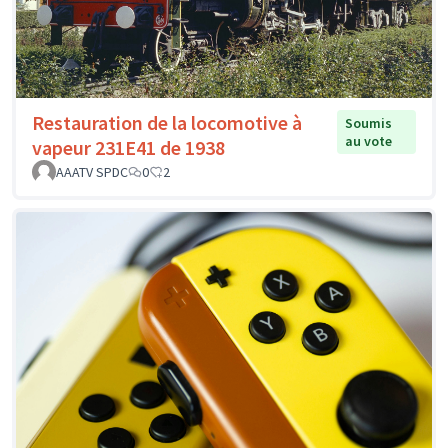
Restauration de la locomotive à
Soumis
au vote
vapeur 231E41 de 1938
AAATV SPDC
0
2