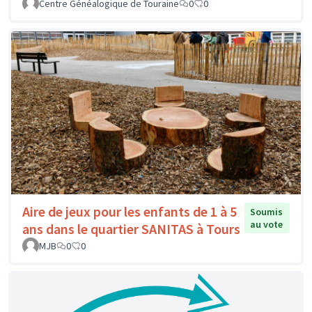
Centre Généalogique de Touraine
0
0
Aire de jeux pour les enfants de 1 à 5
Soumis
au vote
ans dans le quartier SANITAS à Tours
MJB
0
0