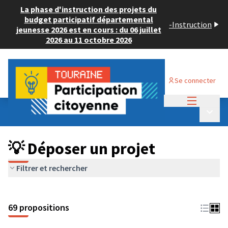
La phase d'instruction des projets du
budget participatif départemental
-
Instruction
jeunesse 2026 est en cours : du 06 juillet
2026 au 11 octobre 2026
Se connecter
Menu princi
Budget Participatif ADULTE 2024
/
Menu p
💡 Déposer un projet
💡 Déposer un projet
Filtrer et rechercher
69 propositions