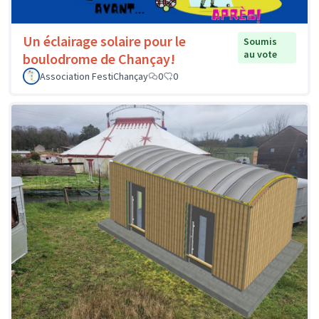
Un éclairage solaire pour le
Soumis
au vote
boulodrome de Chançay!
Association FestiChançay
0
0