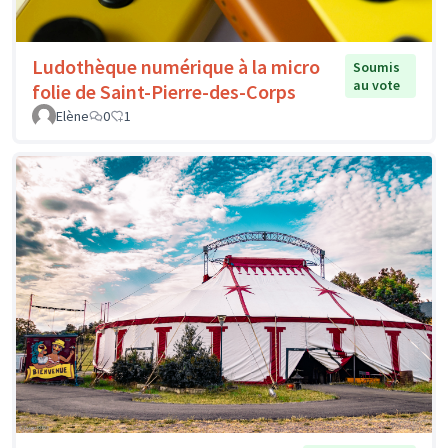
Ludothèque numérique à la micro
Soumis
au vote
folie de Saint-Pierre-des-Corps
Elène
0
1