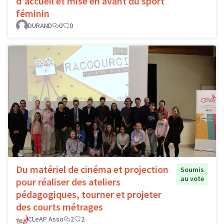
d'accueil et mise en avant du sport
féminin
DURAND
0
0
Du matériel de cinéma et projection
Soumis
au vote
pour réaliser des ateliers
pédagogiques, tourner et projeter
des courts métrages
CLeAP Asso
2
2