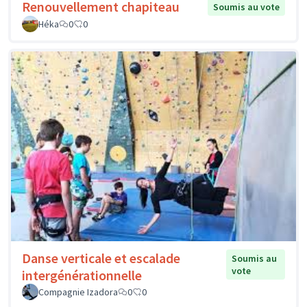
Renouvellement chapiteau
Soumis au vote
Héka
0
0
Danse verticale et escalade
Soumis au
vote
intergénérationnelle
Compagnie Izadora
0
0