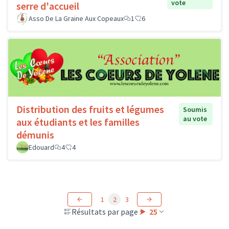
vote
serre d'accueil
Asso De La Graine Aux Copeaux
1
6
Distribution des fruits et légumes
Soumis
au vote
aux étudiants et les familles
démunis
Edouard
4
4
1
2
3
Résultats par page :
25