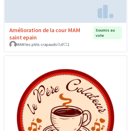
Amélioration de la cour MAM
Soumis au
vote
saint epain
MAM les ptits crapauds
0
2