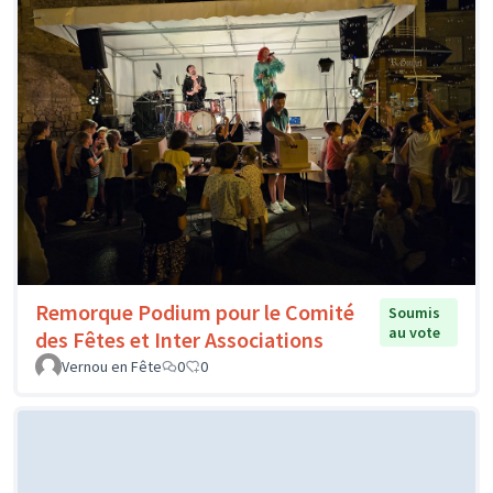
Remorque Podium pour le Comité
Soumis
au vote
des Fêtes et Inter Associations
Vernou en Fête
0
0