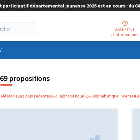
 participatif départemental jeunesse 2026 est en cours : du 06 
Aide - Plus
d'informations
nu utilisateur
/
69 propositions
Aléatoire
Les plus récentes
A-Z (alphabétique)
Z-A (alphabétique inverse)
Le