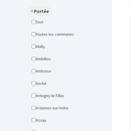
Portée
Tout
Toutes les communes
Abilly
Ambillou
Amboise
Anché
Antogny-le-Tillac
Artannes-sur-Indre
Assay