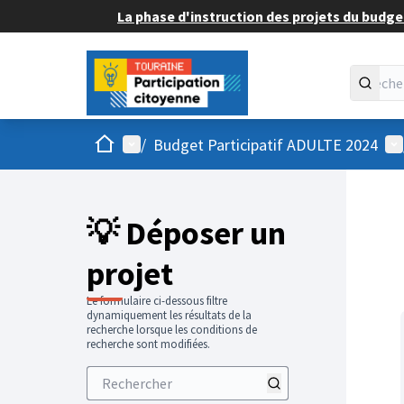
La phase d'instruction des projets du budget
Accueil
Menu principal
Me
/
Budget Participatif ADULTE 2024
💡 Déposer un
projet
Le formulaire ci-dessous filtre
dynamiquement les résultats de la
recherche lorsque les conditions de
recherche sont modifiées.