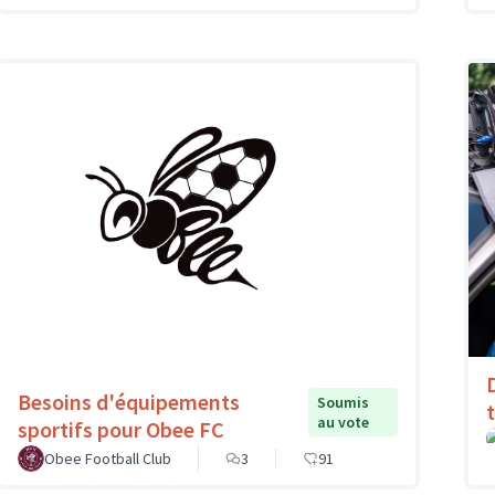
Besoins d'équipements
Soumis
au vote
sportifs pour Obee FC
Obee Football Club
3
91