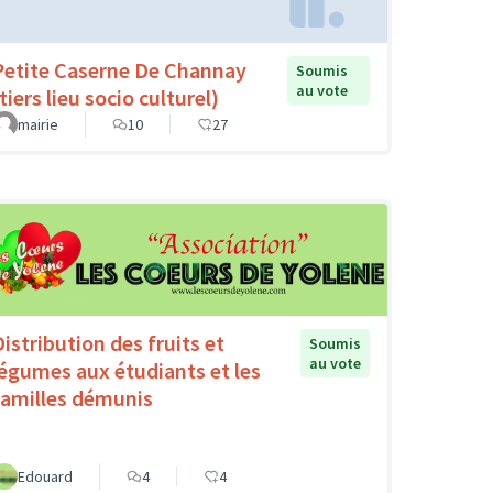
Petite Caserne De Channay
Soumis
au vote
tiers lieu socio culturel)
mairie
10
27
Distribution des fruits et
Soumis
au vote
légumes aux étudiants et les
familles démunis
Edouard
4
4