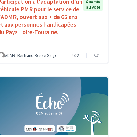
Participation à l'adaptation d'un
Soumis
au vote
véhicule PMR pour le service de
l'ADMR, ouvert aux + de 65 ans
et aux personnes handicapées
du Pays Loire-Touraine.
ADMR- Bertrand Besse Saige
2
1