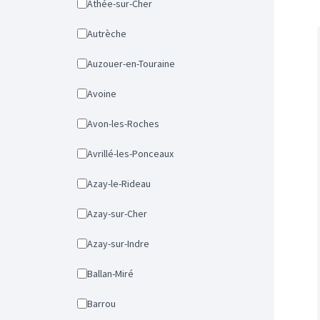
Athée-sur-Cher
Autrèche
Auzouer-en-Touraine
Avoine
Avon-les-Roches
Avrillé-les-Ponceaux
Azay-le-Rideau
Azay-sur-Cher
Azay-sur-Indre
Ballan-Miré
Barrou