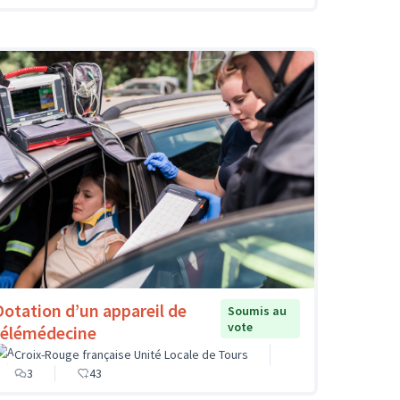
Dotation d’un appareil de
Soumis au
vote
télémédecine
Croix-Rouge française Unité Locale de Tours
3
43