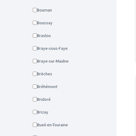
Bournan
Boussay
Braslou
Braye-sous-Faye
Braye-sur-Maulne
Brèches
Bréhémont
Bridoré
Brizay
Bueil-en-Touraine