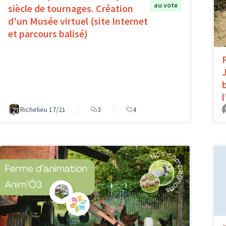
au vote
siècle de tournages. Création
d'un Musée virtuel (site Internet
et parcours balisé)
Richelieu 17/21
3
4