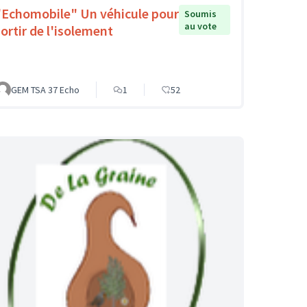
"Echomobile" Un véhicule pour
Soumis
au vote
sortir de l'isolement
GEM TSA 37 Echo
1
52