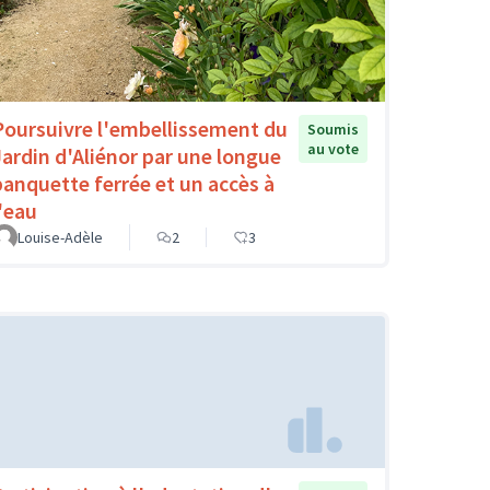
Poursuivre l'embellissement du
Soumis
au vote
Jardin d'Aliénor par une longue
banquette ferrée et un accès à
l'eau
Louise-Adèle
2
3