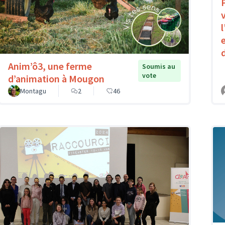
Anim’ô3, une ferme
Soumis au
vote
d’animation à Mougon
Montagu
2
46