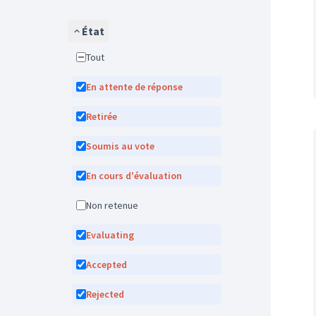
État
Tout
En attente de réponse
Retirée
Soumis au vote
En cours d'évaluation
Non retenue
Evaluating
Accepted
Rejected