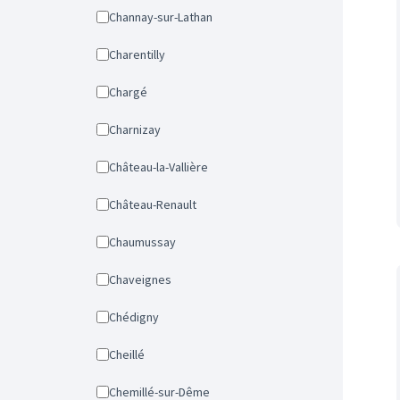
Channay-sur-Lathan
Charentilly
Chargé
Charnizay
Château-la-Vallière
Château-Renault
Chaumussay
Chaveignes
Chédigny
Cheillé
Chemillé-sur-Dême