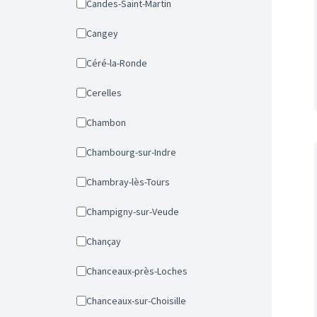
Candes-Saint-Martin
Cangey
Céré-la-Ronde
Cerelles
Chambon
Chambourg-sur-Indre
Chambray-lès-Tours
Champigny-sur-Veude
Chançay
Chanceaux-près-Loches
Chanceaux-sur-Choisille