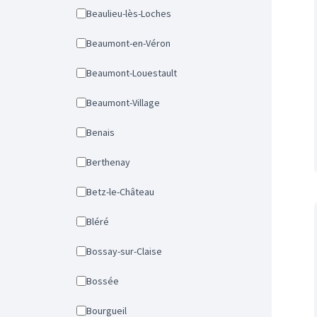
Beaulieu-lès-Loches
Beaumont-en-Véron
Beaumont-Louestault
Beaumont-Village
Benais
Berthenay
Betz-le-Château
Bléré
Bossay-sur-Claise
Bossée
Bourgueil