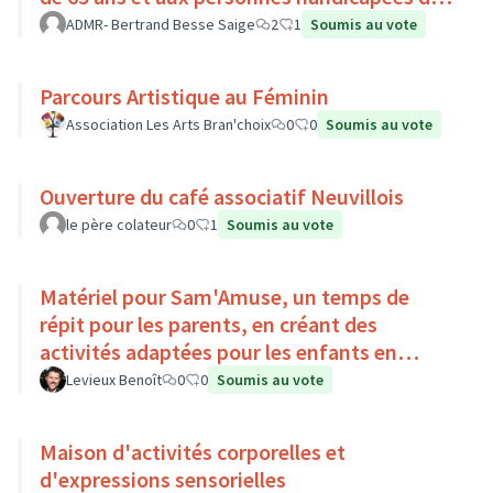
Pays Loire-Touraine.
ADMR- Bertrand Besse Saige
2
1
Soumis au vote
Parcours Artistique au Féminin
Association Les Arts Bran'choix
0
0
Soumis au vote
Ouverture du café associatif Neuvillois
le père colateur
0
1
Soumis au vote
Matériel pour Sam'Amuse, un temps de
répit pour les parents, en créant des
activités adaptées pour les enfants en
situation de handicap
Levieux Benoît
0
0
Soumis au vote
Maison d'activités corporelles et
d'expressions sensorielles