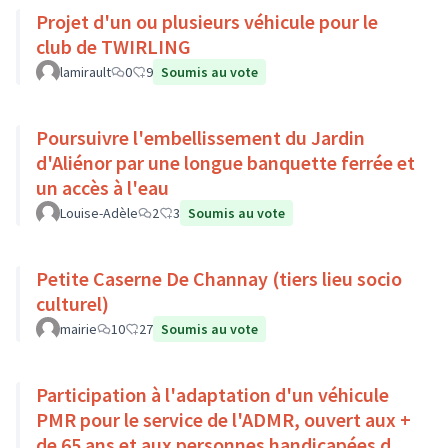
Projet d'un ou plusieurs véhicule pour le
club de TWIRLING
lamirault
0
9
Soumis au vote
Poursuivre l'embellissement du Jardin
d'Aliénor par une longue banquette ferrée et
un accès à l'eau
Louise-Adèle
2
3
Soumis au vote
Petite Caserne De Channay (tiers lieu socio
culturel)
mairie
10
27
Soumis au vote
Participation à l'adaptation d'un véhicule
PMR pour le service de l'ADMR, ouvert aux +
de 65 ans et aux personnes handicapées du