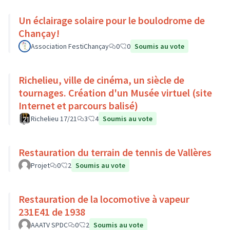
Un éclairage solaire pour le boulodrome de
Chançay!
Association FestiChançay
0
0
Soumis au vote
Richelieu, ville de cinéma, un siècle de
tournages. Création d'un Musée virtuel (site
Internet et parcours balisé)
Richelieu 17/21
3
4
Soumis au vote
Restauration du terrain de tennis de Vallères
Projet
0
2
Soumis au vote
Restauration de la locomotive à vapeur
231E41 de 1938
AAATV SPDC
0
2
Soumis au vote