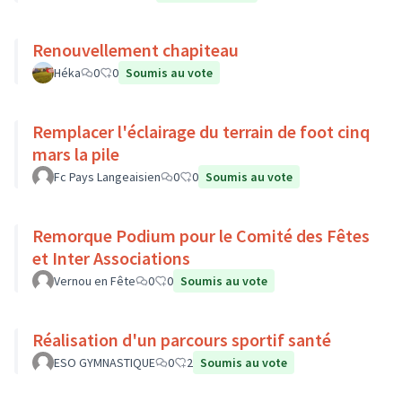
Renouvellement chapiteau
Héka
0
0
Soumis au vote
Remplacer l'éclairage du terrain de foot cinq
mars la pile
Fc Pays Langeaisien
0
0
Soumis au vote
Remorque Podium pour le Comité des Fêtes
et Inter Associations
Vernou en Fête
0
0
Soumis au vote
Réalisation d'un parcours sportif santé
ESO GYMNASTIQUE
0
2
Soumis au vote