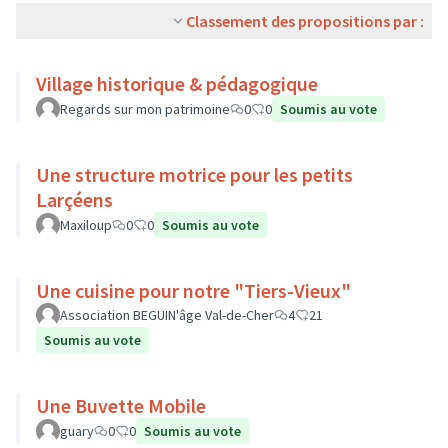
Classement des propositions par :
Village historique & pédagogique
Regards sur mon patrimoine
0
0
Soumis au vote
Une structure motrice pour les petits
Larçéens
Maxiloup
0
0
Soumis au vote
Une cuisine pour notre "Tiers-Vieux"
Association BEGUIN'âge Val-de-Cher
4
21
Soumis au vote
Une Buvette Mobile
guary
0
0
Soumis au vote