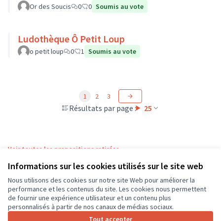
Or des Soucis
0
0
Soumis au vote
Ludothèque Ô Petit Loup
o petit loup
0
1
Soumis au vote
1
2
3
Résultats par page :
25
Voir toutes les propositions retirées
Informations sur les cookies utilisés sur le site web
Nous utilisons des cookies sur notre site Web pour améliorer la
Conditions d'utilisation
performance et les contenus du site. Les cookies nous permettent
Paramètres des cookies
de fournir une expérience utilisateur et un contenu plus
CD37 sur X
CD37 sur Facebook
CD37 sur Instagram
CD37 sur YouTube
personnalisés à partir de nos canaux de médias sociaux.
(Lien externe)
(Lien externe)
(Lien externe)
(Lien externe)
Tout accepter