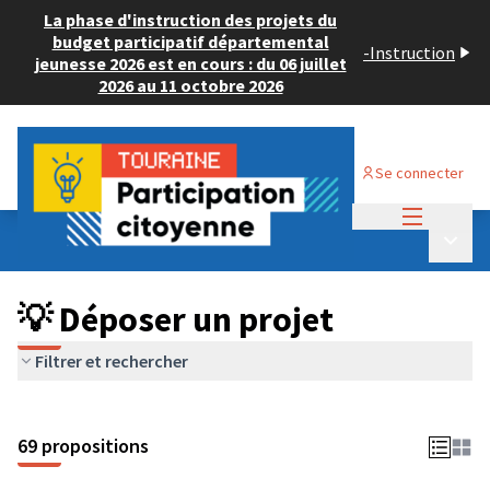
La phase d'instruction des projets du
budget participatif départemental
-
Instruction
jeunesse 2026 est en cours : du 06 juillet
2026 au 11 octobre 2026
Se connecter
Menu princi
Budget Participatif ADULTE 2024
/
Menu p
💡 Déposer un projet
💡 Déposer un projet
Filtrer et rechercher
69 propositions