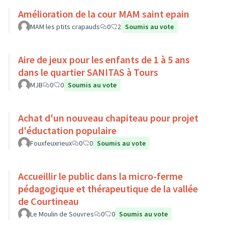
Amélioration de la cour MAM saint epain
MAM les ptits crapauds
0
2
Soumis au vote
Aire de jeux pour les enfants de 1 à 5 ans
dans le quartier SANITAS à Tours
MJB
0
0
Soumis au vote
Achat d'un nouveau chapiteau pour projet
d'éductation populaire
Fouxfeuxrieux
0
0
Soumis au vote
Accueillir le public dans la micro-ferme
pédagogique et thérapeutique de la vallée
de Courtineau
Le Moulin de Souvres
0
0
Soumis au vote