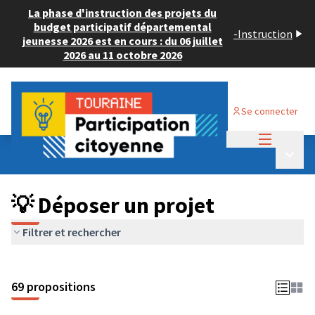
La phase d'instruction des projets du
budget participatif départemental
-
Instruction
jeunesse 2026 est en cours : du 06 juillet
2026 au 11 octobre 2026
Se connecter
Menu princi
Budget Participatif ADULTE 2024
/
Menu p
💡 Déposer un projet
💡 Déposer un projet
Filtrer et rechercher
69 propositions