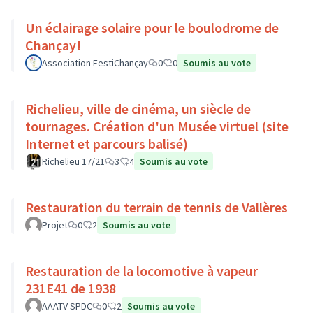
Un éclairage solaire pour le boulodrome de
Chançay!
Association FestiChançay
0
0
Soumis au vote
Richelieu, ville de cinéma, un siècle de
tournages. Création d'un Musée virtuel (site
Internet et parcours balisé)
Richelieu 17/21
3
4
Soumis au vote
Restauration du terrain de tennis de Vallères
Projet
0
2
Soumis au vote
Restauration de la locomotive à vapeur
231E41 de 1938
AAATV SPDC
0
2
Soumis au vote