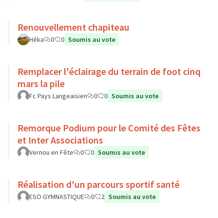
Renouvellement chapiteau
Héka
0
0
Soumis au vote
Remplacer l'éclairage du terrain de foot cinq
mars la pile
Fc Pays Langeaisien
0
0
Soumis au vote
Remorque Podium pour le Comité des Fêtes
et Inter Associations
Vernou en Fête
0
0
Soumis au vote
Réalisation d'un parcours sportif santé
ESO GYMNASTIQUE
0
2
Soumis au vote