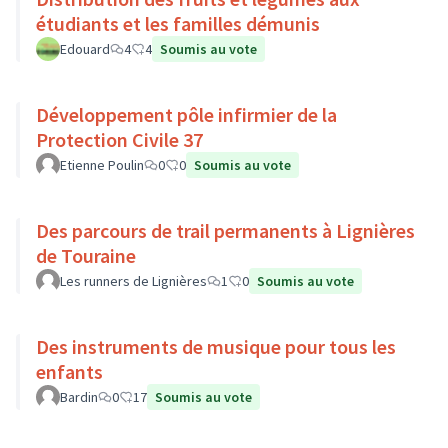
étudiants et les familles démunis
Edouard
4
4
Soumis au vote
Développement pôle infirmier de la
Protection Civile 37
Etienne Poulin
0
0
Soumis au vote
Des parcours de trail permanents à Lignières
de Touraine
Les runners de Lignières
1
0
Soumis au vote
Des instruments de musique pour tous les
enfants
Bardin
0
17
Soumis au vote