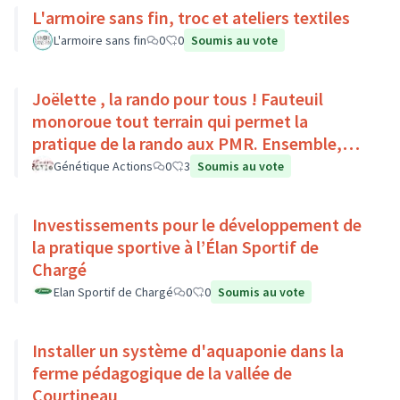
L'armoire sans fin, troc et ateliers textiles
L'armoire sans fin
0
0
Soumis au vote
Joëlette , la rando pour tous ! Fauteuil
monoroue tout terrain qui permet la
pratique de la rando aux PMR. Ensemble,
faisons du sport :)
Génétique Actions
0
3
Soumis au vote
Investissements pour le développement de
la pratique sportive à l’Élan Sportif de
Chargé
Elan Sportif de Chargé
0
0
Soumis au vote
Installer un système d'aquaponie dans la
ferme pédagogique de la vallée de
Courtineau