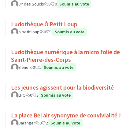
Or des Soucis
0
0
Soumis au vote
Ludothèque Ô Petit Loup
o petit loup
0
1
Soumis au vote
Ludothèque numérique à la micro folie de
Saint-Pierre-des-Corps
Elène
0
1
Soumis au vote
Les jeunes agissent pour la biodiversité
LPO
0
3
Soumis au vote
La place Bel air synonyme de convivialité !
Baranger
0
2
Soumis au vote