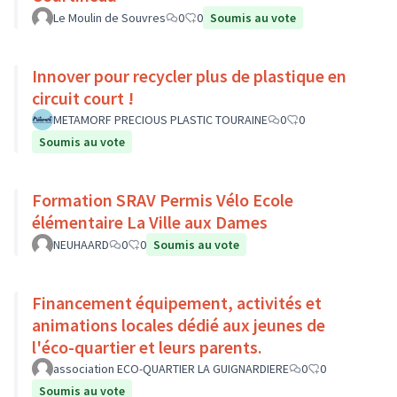
Le Moulin de Souvres
0
0
Soumis au vote
Innover pour recycler plus de plastique en
circuit court !
METAMORF PRECIOUS PLASTIC TOURAINE
0
0
Soumis au vote
Formation SRAV Permis Vélo Ecole
élémentaire La Ville aux Dames
NEUHAARD
0
0
Soumis au vote
Financement équipement, activités et
animations locales dédié aux jeunes de
l'éco-quartier et leurs parents.
association ECO-QUARTIER LA GUIGNARDIERE
0
0
Soumis au vote