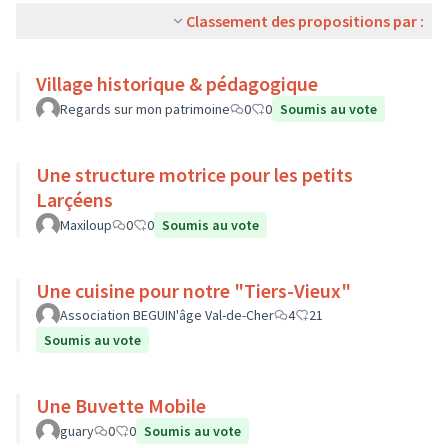
Classement des propositions par :
Village historique & pédagogique
Regards sur mon patrimoine
0
0
Soumis au vote
Une structure motrice pour les petits
Larçéens
Maxiloup
0
0
Soumis au vote
Une cuisine pour notre "Tiers-Vieux"
Association BEGUIN'âge Val-de-Cher
4
21
Soumis au vote
Une Buvette Mobile
guary
0
0
Soumis au vote