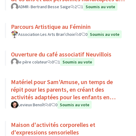
Pays Loire-Touraine.
ADMR- Bertrand Besse Saige
2
1
Soumis au vote
Parcours Artistique au Féminin
Association Les Arts Bran'choix
0
0
Soumis au vote
Ouverture du café associatif Neuvillois
le père colateur
0
1
Soumis au vote
Matériel pour Sam'Amuse, un temps de
répit pour les parents, en créant des
activités adaptées pour les enfants en
situation de handicap
Levieux Benoît
0
0
Soumis au vote
Maison d'activités corporelles et
d'expressions sensorielles