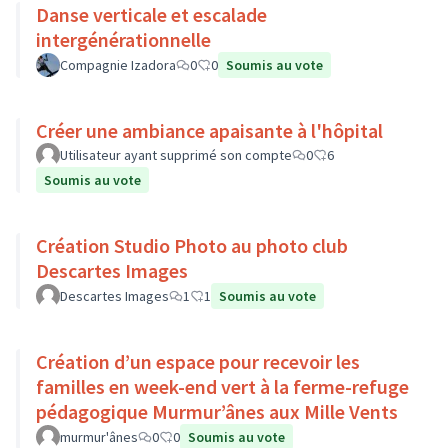
Danse verticale et escalade
intergénérationnelle
Compagnie Izadora
0
0
Soumis au vote
Créer une ambiance apaisante à l'hôpital
Utilisateur ayant supprimé son compte
0
6
Soumis au vote
Création Studio Photo au photo club
Descartes Images
Descartes Images
1
1
Soumis au vote
Création d’un espace pour recevoir les
familles en week-end vert à la ferme-refuge
pédagogique Murmur’ânes aux Mille Vents
murmur'ânes
0
0
Soumis au vote