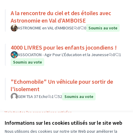
A la rencontre du ciel et des étoiles avec
Astronomie en Val d’AMBOISE
ASTRONOMIE en VAL d'AMBOISE
0
0
Soumis au vote
4000 LIVRES pour les enfants jocondiens !
ASSOCIATION - Agir Pour L'Éducation et la Jeunesse
0
1
Soumis au vote
"Echomobile" Un véhicule pour sortir de
l'isolement
GEM TSA 37 Echo
1
52
Soumis au vote
Voir toutes les propositions retirées
Informations sur les cookies utilisés sur le site web
Nous utilisons des cookies sur notre site Web pour améliorer la
Conditions d'utilisation