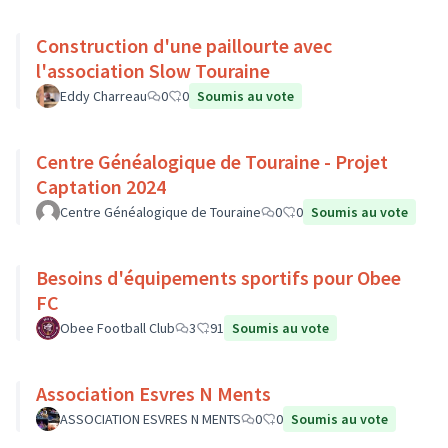
Construction d'une paillourte avec
l'association Slow Touraine
Eddy Charreau
0
0
Soumis au vote
Centre Généalogique de Touraine - Projet
Captation 2024
Centre Généalogique de Touraine
0
0
Soumis au vote
Besoins d'équipements sportifs pour Obee
FC
Obee Football Club
3
91
Soumis au vote
Association Esvres N Ments
ASSOCIATION ESVRES N MENTS
0
0
Soumis au vote