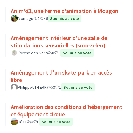
Anim’ô3, une ferme d’animation à Mougon
Montagu
2
46
Soumis au vote
Aménagement intérieur d'une salle de
stimulations sensorielles (snoezelen)
L'Arche des Sens
0
1
Soumis au vote
Aménagement d'un skate-park en accès
libre
Philippot THIERRY
0
1
Soumis au vote
Amélioration des conditions d'hébergement
et équipement cirque
Héka
0
0
Soumis au vote