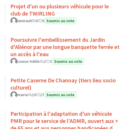
Projet d'un ou plusieurs véhicule pour le
club de TWIRLING
lamirault
0
9
Soumis au vote
Poursuivre l'embellissement du Jardin
d'Aliénor par une longue banquette ferrée et
un accès à l'eau
Louise-Adèle
2
3
Soumis au vote
Petite Caserne De Channay (tiers lieu socio
culturel)
mairie
10
27
Soumis au vote
Participation à l'adaptation d'un véhicule
PMR pour le service de l'ADMR, ouvert aux +
de 65 ans et aux personnes handicapées du