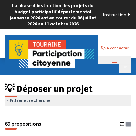
La phase d'instruction des projets du
budget participatif départemental
-
Instruction
jeunesse 2026 est en cours : du 06 juillet
2026 au 11 octobre 2026
Se connecter
Menu princi
Budget Participatif ADULTE 2024
/
Menu p
💡 Déposer un projet
💡 Déposer un projet
Filtrer et rechercher
69 propositions