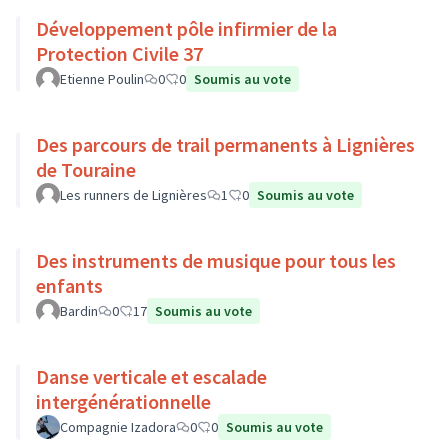
Développement pôle infirmier de la
Protection Civile 37
Etienne Poulin
0
0
Soumis au vote
Des parcours de trail permanents à Lignières
de Touraine
Les runners de Lignières
1
0
Soumis au vote
Des instruments de musique pour tous les
enfants
Bardin
0
17
Soumis au vote
Danse verticale et escalade
intergénérationnelle
Compagnie Izadora
0
0
Soumis au vote