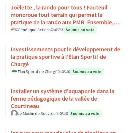
Joëlette , la rando pour tous ! Fauteuil
monoroue tout terrain qui permet la
pratique de la rando aux PMR. Ensemble,
faisons du sport :)
Génétique Actions
0
3
Soumis au vote
Investissements pour le développement de
la pratique sportive à l’Élan Sportif de
Chargé
Elan Sportif de Chargé
0
0
Soumis au vote
Installer un système d'aquaponie dans la
ferme pédagogique de la vallée de
Courtineau
Le Moulin de Souvres
0
0
Soumis au vote
Innover pour recycler plus de plastique en