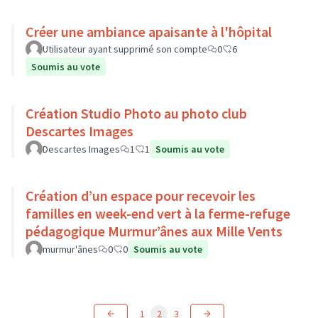
Créer une ambiance apaisante à l'hôpital
Utilisateur ayant supprimé son compte
0
6
Soumis au vote
Création Studio Photo au photo club
Descartes Images
Descartes Images
1
1
Soumis au vote
Création d’un espace pour recevoir les
familles en week-end vert à la ferme-refuge
pédagogique Murmur’ânes aux Mille Vents
murmur'ânes
0
0
Soumis au vote
1
2
3