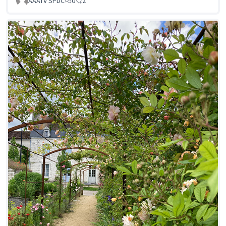
AAATV SPDC
0
2