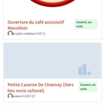
Ouverture du café associatif
Soumis au
vote
Neuvillois
le père colateur
0
1
Petite Caserne De Channay (tiers
Soumis au
vote
lieu socio culturel)
mairie
10
27