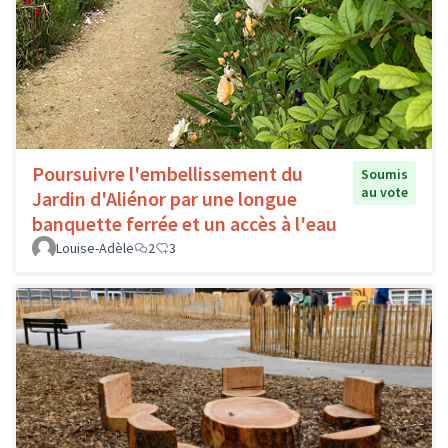
Poursuivre l'embellissement du
Soumis
au vote
Jardin d'Aliénor par une longue
banquette ferrée et un accès à l'eau
Louise-Adèle
2
3