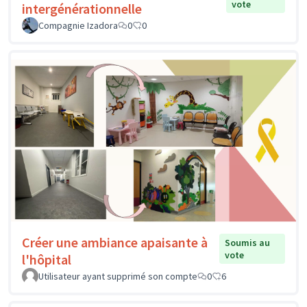
vote
intergénérationnelle
Compagnie Izadora
0
0
Créer une ambiance apaisante à
Soumis au
vote
l'hôpital
Utilisateur ayant supprimé son compte
0
6