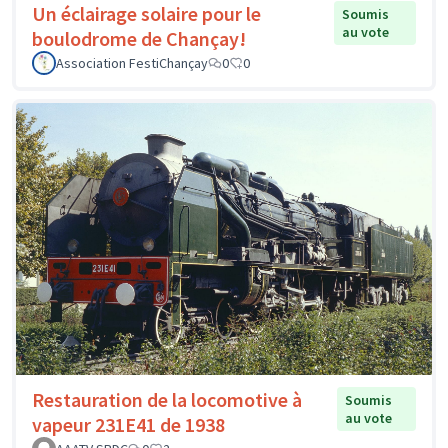
Un éclairage solaire pour le
Soumis
au vote
boulodrome de Chançay!
Association FestiChançay
0
0
Restauration de la locomotive à
Soumis
au vote
vapeur 231E41 de 1938