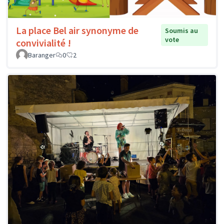
La place Bel air synonyme de
Soumis au
vote
convivialité !
Baranger
0
2