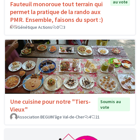
au vote
Fauteuil monoroue tout terrain qui
permet la pratique de la rando aux
PMR. Ensemble, faisons du sport :)
Génétique Actions
0
3
Une cuisine pour notre "Tiers-
Soumis au
vote
Vieux"
Association BEGUIN'âge Val-de-Cher
4
21