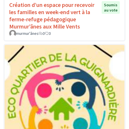
Création d’un espace pour recevoir
Soumis
au vote
les familles en week-end vert à la
ferme-refuge pédagogique
Murmur’ânes aux Mille Vents
murmur'ânes
0
0