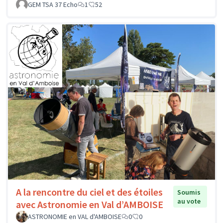
GEM TSA 37 Echo
1
52
A la rencontre du ciel et des étoiles
Soumis
au vote
avec Astronomie en Val d’AMBOISE
ASTRONOMIE en VAL d'AMBOISE
0
0