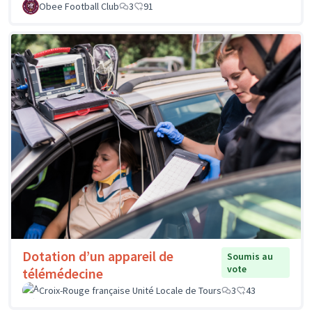
Obee Football Club
3
91
Dotation d’un appareil de
Soumis au
vote
télémédecine
Croix-Rouge française Unité Locale de Tours
3
43