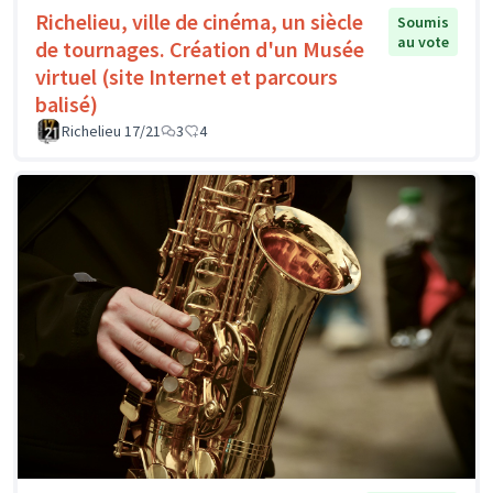
Richelieu, ville de cinéma, un siècle
Soumis
au vote
de tournages. Création d'un Musée
virtuel (site Internet et parcours
balisé)
Richelieu 17/21
3
4