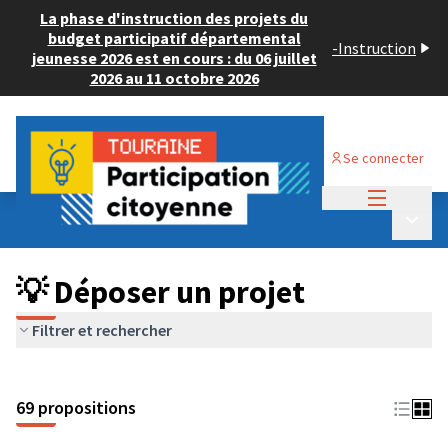
La phase d'instruction des projets du
budget participatif départemental
-
Instruction
jeunesse 2026 est en cours : du 06 juillet
2026 au 11 octobre 2026
Se connecter
Menu princi
Budget Participatif ADULTE 2024
/
Menu p
💡 Déposer un projet
💡 Déposer un projet
Filtrer et rechercher
69 propositions