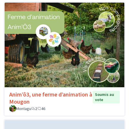
Anim’ô3, une ferme d’animation à
Soumis au
vote
Mougon
Montagu
2
46