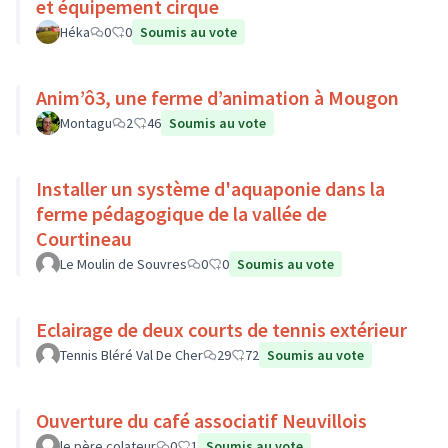
et équipement cirque
Héka
0
0
Soumis au vote
Anim’ô3, une ferme d’animation à Mougon
Montagu
2
46
Soumis au vote
Installer un système d'aquaponie dans la
ferme pédagogique de la vallée de
Courtineau
Le Moulin de Souvres
0
0
Soumis au vote
Eclairage de deux courts de tennis extérieur
Tennis Bléré Val De Cher
29
72
Soumis au vote
Ouverture du café associatif Neuvillois
le père colateur
0
1
Soumis au vote