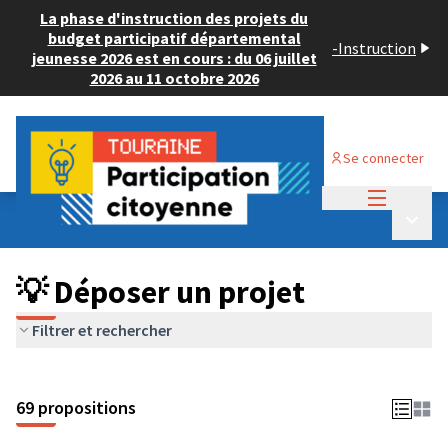
La phase d'instruction des projets du
budget participatif départemental
-
Instruction
jeunesse 2026 est en cours : du 06 juillet
2026 au 11 octobre 2026
Se connecter
Menu princi
Budget Participatif ADULTE 2024
/
Menu p
💡 Déposer un projet
💡 Déposer un projet
Filtrer et rechercher
69 propositions