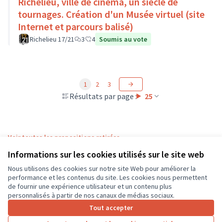
Richelieu, ville de cinéma, un siècle de
tournages. Création d'un Musée virtuel (site
Internet et parcours balisé)
Richelieu 17/21
3
4
Soumis au vote
1
2
3
Résultats par page :
25
Voir toutes les propositions retirées
Informations sur les cookies utilisés sur le site web
Nous utilisons des cookies sur notre site Web pour améliorer la
Conditions d'utilisation
performance et les contenus du site. Les cookies nous permettent
Paramètres des cookies
de fournir une expérience utilisateur et un contenu plus
CD37 sur X
CD37 sur Facebook
CD37 sur Instagram
CD37 sur YouTube
personnalisés à partir de nos canaux de médias sociaux.
(Lien externe)
(Lien externe)
(Lien externe)
(Lien externe)
Tout accepter