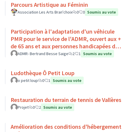
Parcours Artistique au Féminin
Association Les Arts Bran'choix
0
0
Soumis au vote
Participation à l'adaptation d'un véhicule
PMR pour le service de l'ADMR, ouvert aux +
de 65 ans et aux personnes handicapées du
Pays Loire-Touraine.
ADMR- Bertrand Besse Saige
2
1
Soumis au vote
Ludothèque Ô Petit Loup
o petit loup
0
1
Soumis au vote
Restauration du terrain de tennis de Vallères
Projet
0
2
Soumis au vote
Amélioration des conditions d'hébergement