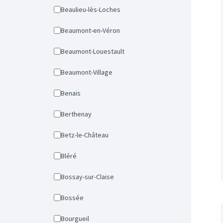
Beaulieu-lès-Loches
Beaumont-en-Véron
Beaumont-Louestault
Beaumont-Village
Benais
Berthenay
Betz-le-Château
Bléré
Bossay-sur-Claise
Bossée
Bourgueil