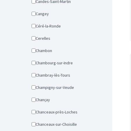
Candes-Saint-Martin
Cangey
Céré-la-Ronde
Cerelles
Chambon
Chambourg-sur-Indre
Chambray-lès-Tours
Champigny-sur-Veude
Chançay
Chanceaux-près-Loches
Chanceaux-sur-Choisille