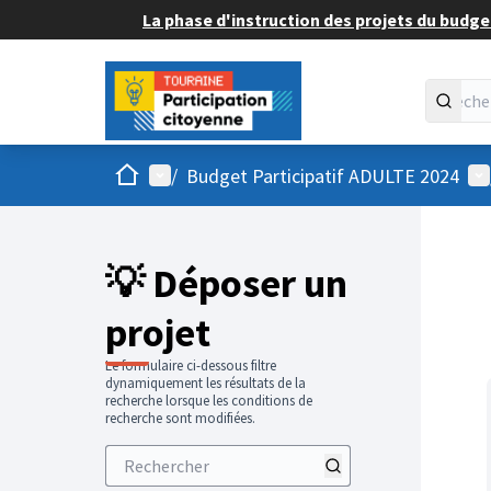
La phase d'instruction des projets du budget
Accueil
Menu principal
Me
/
Budget Participatif ADULTE 2024
💡 Déposer un
projet
Le formulaire ci-dessous filtre
dynamiquement les résultats de la
recherche lorsque les conditions de
recherche sont modifiées.