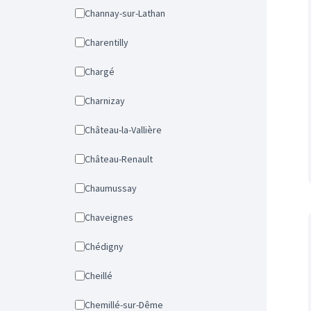
Channay-sur-Lathan
Charentilly
Chargé
Charnizay
Château-la-Vallière
Château-Renault
Chaumussay
Chaveignes
Chédigny
Cheillé
Chemillé-sur-Dême