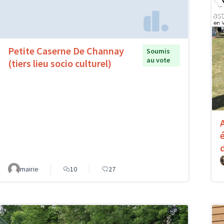
Petite Caserne De Channay
Soumis
au vote
(tiers lieu socio culturel)
mairie
10
27