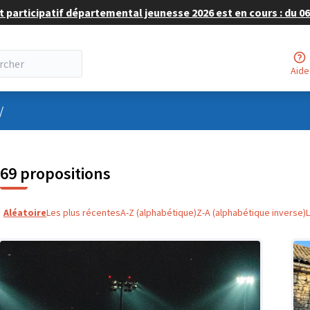
 participatif départemental jeunesse 2026 est en cours : du 06 
Aide
nu utilisateur
/
69 propositions
Aléatoire
Les plus récentes
A-Z (alphabétique)
Z-A (alphabétique inverse)