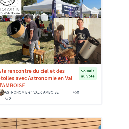
A la rencontre du ciel et des
Soumis
au vote
étoiles avec Astronomie en Val
d’AMBOISE
ASTRONOMIE en VAL d'AMBOISE
0
0