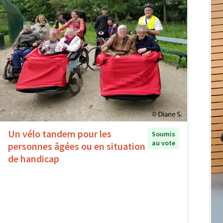
Un vélo tandem pour les
Soumis
au vote
personnes âgées ou en situation
de handicap