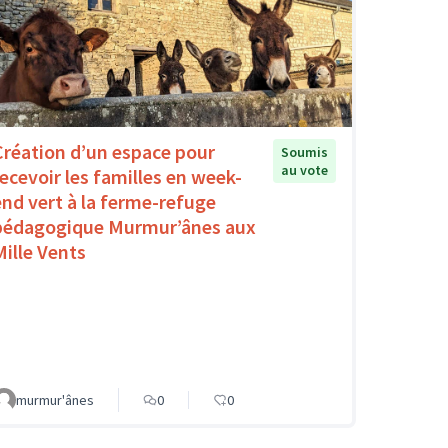
Création d’un espace pour
Soumis
au vote
recevoir les familles en week-
end vert à la ferme-refuge
pédagogique Murmur’ânes aux
Mille Vents
murmur'ânes
0
0