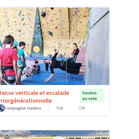
Danse verticale et escalade
Soumis
au vote
intergénérationnelle
Compagnie Izadora
0
0