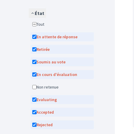
État
Tout
En attente de réponse
Retirée
Soumis au vote
En cours d'évaluation
Non retenue
Evaluating
Accepted
Rejected