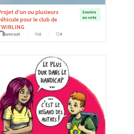
Projet d'un ou plusieurs
Soumis
au vote
véhicule pour le club de
TWIRLING
lamirault
0
9