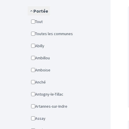
Portée
Tout
Toutes les communes
Abilly
Ambillou
Amboise
Anché
Antogny-le-Tillac
Artannes-sur-Indre
Assay