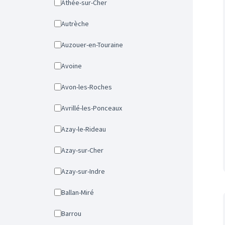
Athée-sur-Cher
Autrèche
Auzouer-en-Touraine
Avoine
Avon-les-Roches
Avrillé-les-Ponceaux
Azay-le-Rideau
Azay-sur-Cher
Azay-sur-Indre
Ballan-Miré
Barrou