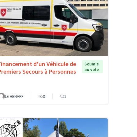
Financement d'un Véhicule de
Soumis
au vote
Premiers Secours à Personnes
LE HENAFF
0
1