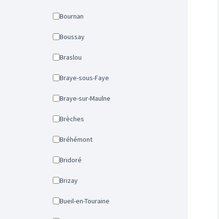
Bournan
Boussay
Braslou
Braye-sous-Faye
Braye-sur-Maulne
Brèches
Bréhémont
Bridoré
Brizay
Bueil-en-Touraine