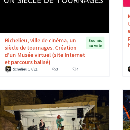
Richelieu, ville de cinéma, un
Soumis
au vote
siècle de tournages. Création
d'un Musée virtuel (site Internet
et parcours balisé)
Richelieu 17/21
3
4