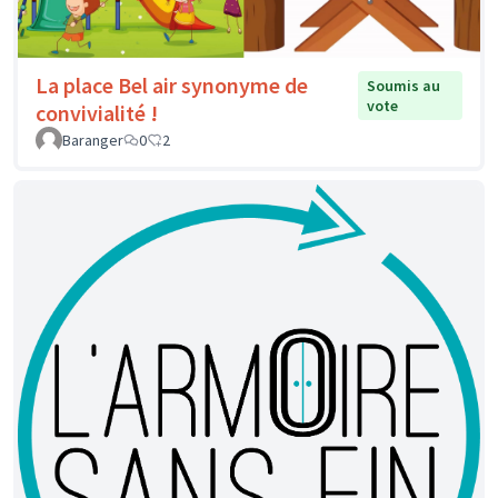
La place Bel air synonyme de
Soumis au
vote
convivialité !
Baranger
0
2