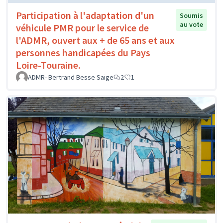
Participation à l'adaptation d'un
Soumis
au vote
véhicule PMR pour le service de
l'ADMR, ouvert aux + de 65 ans et aux
personnes handicapées du Pays
Loire-Touraine.
ADMR- Bertrand Besse Saige
2
1