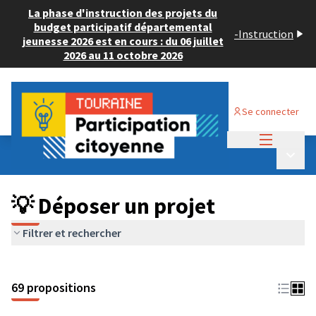
La phase d'instruction des projets du
budget participatif départemental
-
Instruction
jeunesse 2026 est en cours : du 06 juillet
2026 au 11 octobre 2026
Se connecter
Menu princi
Budget Participatif ADULTE 2024
/
Menu p
💡 Déposer un projet
💡 Déposer un projet
Filtrer et rechercher
69 propositions