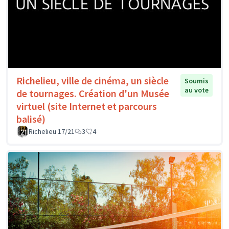
Richelieu, ville de cinéma, un siècle
Soumis
au vote
de tournages. Création d'un Musée
virtuel (site Internet et parcours
balisé)
Richelieu 17/21
3
4