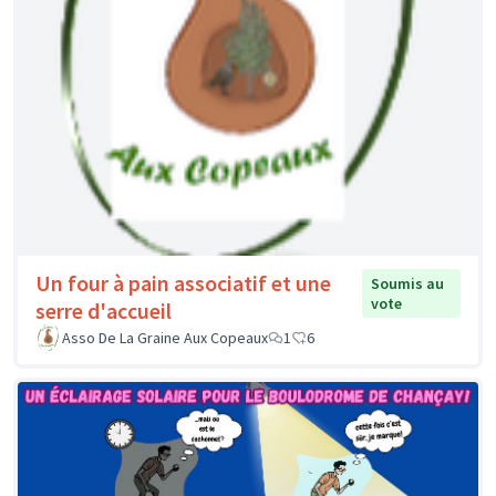
Un four à pain associatif et une
Soumis au
vote
serre d'accueil
Asso De La Graine Aux Copeaux
1
6