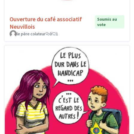
Ouverture du café associatif
Soumis au
vote
Neuvillois
le père colateur
0
1