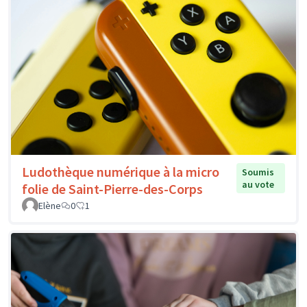
Ludothèque numérique à la micro
Soumis
au vote
folie de Saint-Pierre-des-Corps
Elène
0
1