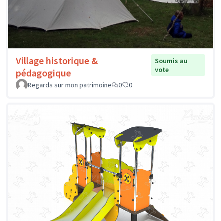
Village historique &
Soumis au
vote
pédagogique
Regards sur mon patrimoine
0
0