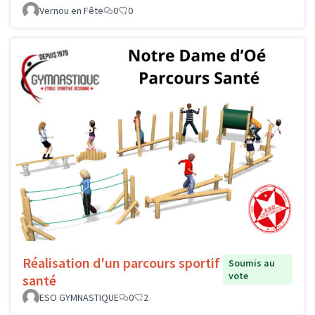
Vernou en Fête
0
0
Réalisation d'un parcours sportif
Soumis au
vote
santé
ESO GYMNASTIQUE
0
2