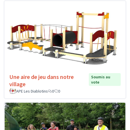
Une aire de jeu dans notre
Soumis au
vote
village
APE Les Diablotins
0
0