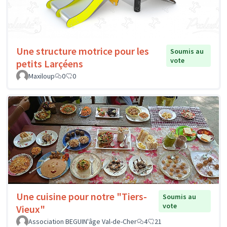
Une structure motrice pour les
Soumis au
vote
petits Larçéens
Maxiloup
0
0
Une cuisine pour notre "Tiers-
Soumis au
vote
Vieux"
Association BEGUIN'âge Val-de-Cher
4
21