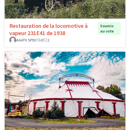
Restauration de la locomotive à
Soumis
au vote
vapeur 231E41 de 1938
AAATV SPDC
0
2