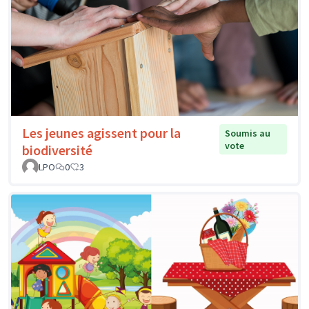
Les jeunes agissent pour la
Soumis au
vote
biodiversité
LPO
0
3