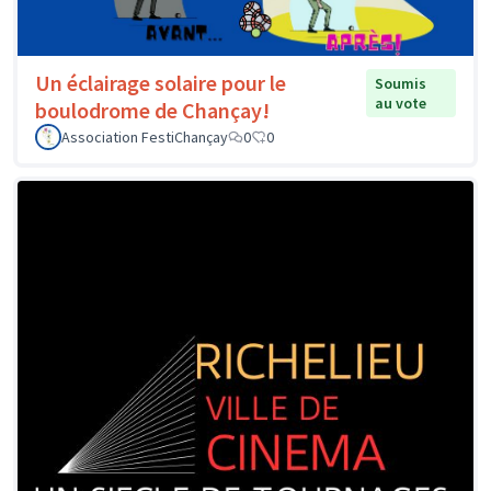
Un éclairage solaire pour le
Soumis
au vote
boulodrome de Chançay!
Association FestiChançay
0
0