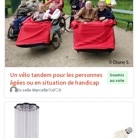
Un vélo tandem pour les personnes
Soumis
au vote
âgées ou en situation de handicap
En selle Marcelle
0
0