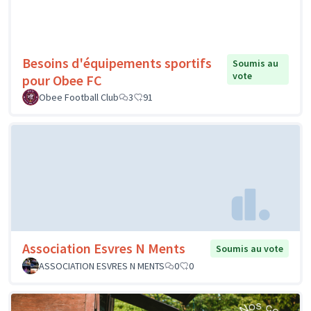
Besoins d'équipements sportifs
Soumis au
vote
pour Obee FC
Obee Football Club
3
91
Association Esvres N Ments
Soumis au vote
ASSOCIATION ESVRES N MENTS
0
0