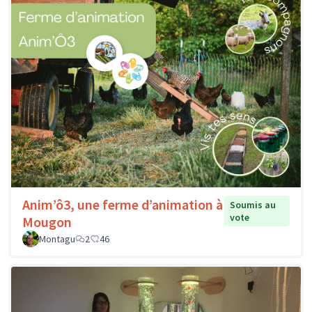
Anim’ô3, une ferme d’animation à
Soumis au
vote
Mougon
Montagu
2
46