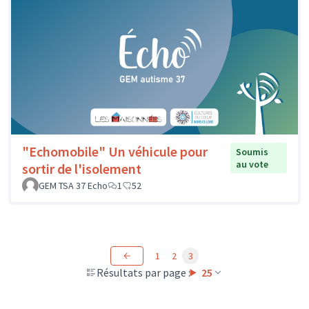
"Echomobile" Un véhicule pour
Soumis
au vote
sortir de l'isolement
GEM TSA 37 Echo
1
52
1
2
3
Résultats par page :
25