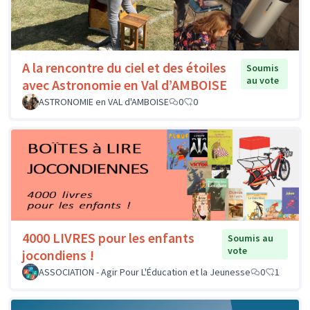
A la rencontre du ciel et des étoiles
Soumis
au vote
avec Astronomie en Val d’AMBOISE
ASTRONOMIE en VAL d'AMBOISE
0
0
4000 LIVRES pour les enfants
Soumis au
vote
jocondiens !
ASSOCIATION - Agir Pour L'Éducation et la Jeunesse
0
1