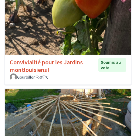
Convivialité pour les Jardins
Soumis au
vote
montlouisiens!
Gourbillon
0
0