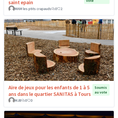
vote
saint epain
MAM les ptits crapauds
0
2
Aire de jeux pour les enfants de 1 à 5
Soumis
au vote
ans dans le quartier SANITAS à Tours
MJB
0
0