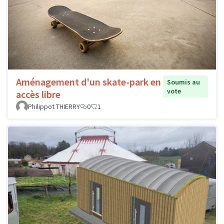
Aménagement d'un skate-park en
Soumis au
vote
accès libre
Philippot THIERRY
0
1