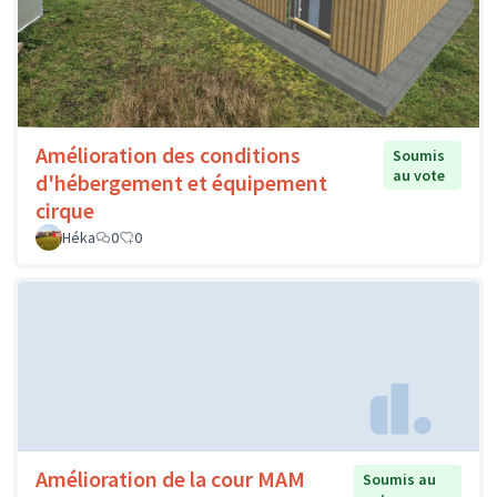
Amélioration des conditions
Soumis
au vote
d'hébergement et équipement
cirque
Héka
0
0
Amélioration de la cour MAM
Soumis au