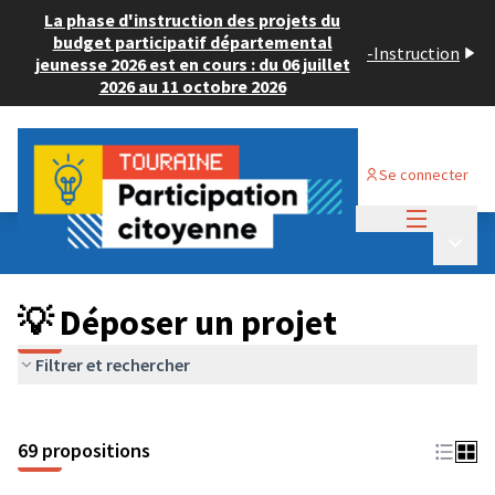
La phase d'instruction des projets du
budget participatif départemental
-
Instruction
jeunesse 2026 est en cours : du 06 juillet
2026 au 11 octobre 2026
Se connecter
Menu princi
Budget Participatif ADULTE 2024
/
Menu p
💡 Déposer un projet
💡 Déposer un projet
Filtrer et rechercher
69 propositions