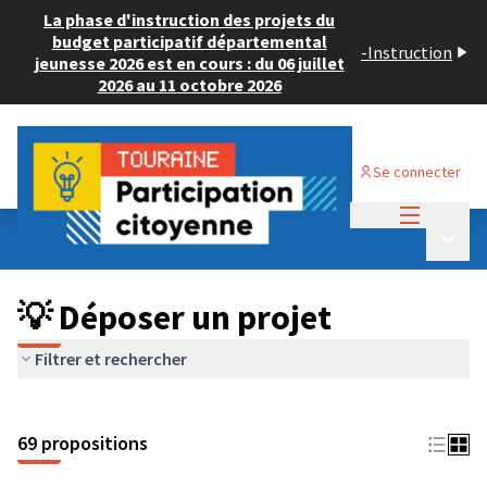
La phase d'instruction des projets du
budget participatif départemental
-
Instruction
jeunesse 2026 est en cours : du 06 juillet
2026 au 11 octobre 2026
Se connecter
Menu princi
Budget Participatif ADULTE 2024
/
Menu p
💡 Déposer un projet
💡 Déposer un projet
Filtrer et rechercher
69 propositions