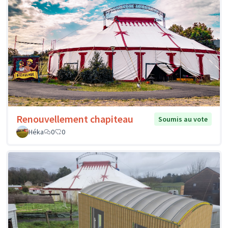
Renouvellement chapiteau
Soumis au vote
Héka
0
0