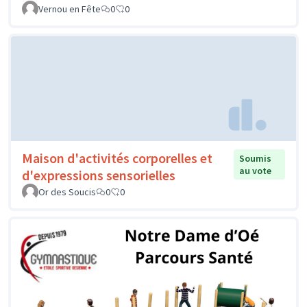
Vernou en Fête
0
0
Maison d'activités corporelles et
Soumis
au vote
d'expressions sensorielles
Or des Soucis
0
0