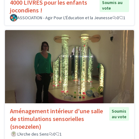
4000 LIVRES pour les enfants
Soumis au
vote
jocondiens !
ASSOCIATION - Agir Pour L'Éducation et la Jeunesse
0
1
Aménagement intérieur d'une salle
Soumis
au vote
de stimulations sensorielles
(snoezelen)
L'Arche des Sens
0
1