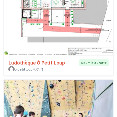
Ludothèque Ô Petit Loup
Soumis au vote
o petit loup
0
1