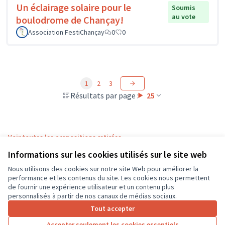
Un éclairage solaire pour le
Soumis
au vote
boulodrome de Chançay!
Association FestiChançay
0
0
1
2
3
Résultats par page :
25
Voir toutes les propositions retirées
Informations sur les cookies utilisés sur le site web
Nous utilisons des cookies sur notre site Web pour améliorer la
Conditions d'utilisation
performance et les contenus du site. Les cookies nous permettent
Paramètres des cookies
de fournir une expérience utilisateur et un contenu plus
CD37 sur X
CD37 sur Facebook
CD37 sur Instagram
CD37 sur YouTube
personnalisés à partir de nos canaux de médias sociaux.
(Lien externe)
(Lien externe)
(Lien externe)
(Lien externe)
Tout accepter
Accepter seulement les cookies essentiels