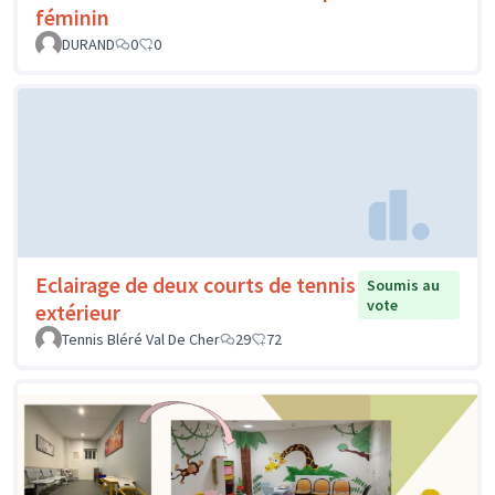
féminin
DURAND
0
0
Eclairage de deux courts de tennis
Soumis au
vote
extérieur
Tennis Bléré Val De Cher
29
72