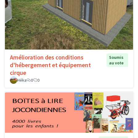
Amélioration des conditions
Soumis
au vote
d'hébergement et équipement
cirque
Héka
0
0