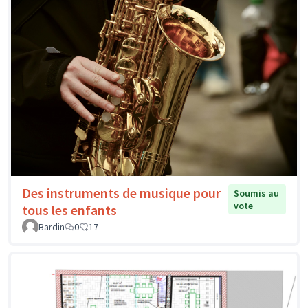
Des instruments de musique pour
Soumis au
vote
tous les enfants
Bardin
0
17