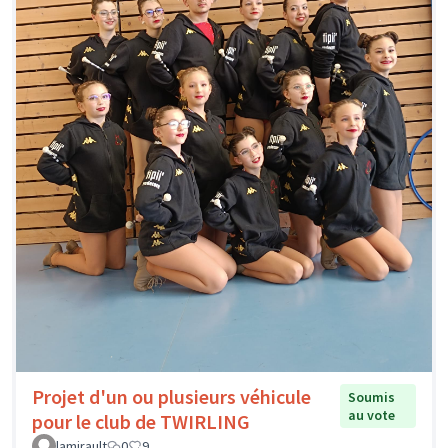
Projet d'un ou plusieurs véhicule
Soumis
au vote
pour le club de TWIRLING
lamirault
0
9