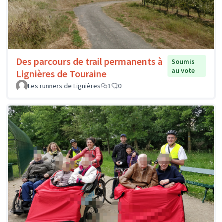
Des parcours de trail permanents à
Soumis
au vote
Lignières de Touraine
Les runners de Lignières
1
0