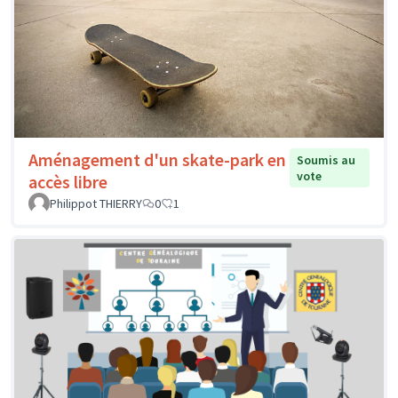
Aménagement d'un skate-park en
Soumis au
vote
accès libre
Philippot THIERRY
0
1